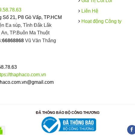
Giá Trị Cốt Lõi
9.58.78.63
Liên Hệ
 Số 21, P8 Gò Vấp, TP.HCM
Hoạt động Công ty
ện Ea súp, Tỉnh Đắk Lắk
An, TP.Buôn Ma Thuột
:
66868868
Vũ Văn Thắng
58.78.63
ttps://thaphaco.com.vn
haco.com.vn@gmail.com
ĐÃ THÔNG BÁO BỘ CÔNG THƯƠNG