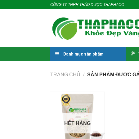
Skip
CÔNG TY TNHH THẢO DƯỢC THAPHACO
to
content
Danh mục sản phẩm
TRANG CHỦ
/
SẢN PHẨM ĐƯỢC GẮ
HẾT HÀNG