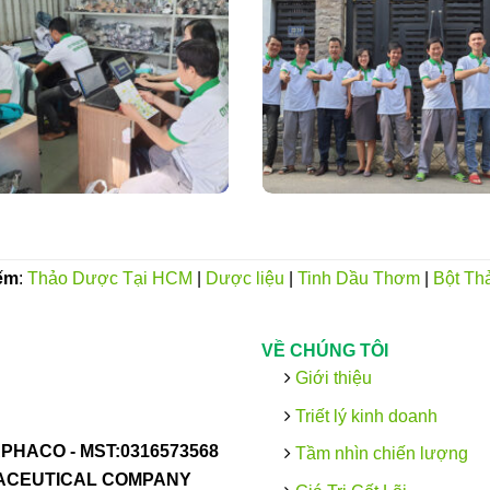
ếm
:
Thảo Dược Tại HCM
|
Dược liệu
|
Tinh Dầu Thơm
|
Bột Th
VỀ CHÚNG TÔI
Giới thiệu
Triết lý kinh doanh
PHACO -
MST:0316573568
Tầm nhìn chiến lượng
MACEUTICAL COMPANY