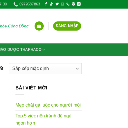
7:30
0979587863
ĐĂNG NHẬP
Khỏe Cộng Đồng"
THẢO DƯỢC THAPHACO
ất
BÀI VIẾT MỚI
Mẹo chặt gà luộc cho người mới
Top 5 việc nên tránh để ngủ
ngon hơn