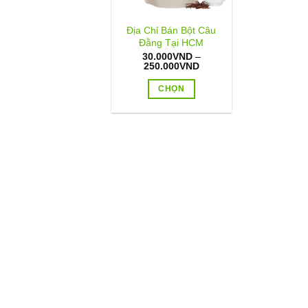
Địa Chỉ Bán Bột Câu
Đằng Tại HCM
30.000
VND
–
Khoảng
250.000
VND
giá:
từ
CHỌN
30.000VND
đến
Sản
250.000VND
phẩm
này
có
nhiều
biến
thể.
Các
tùy
chọn
có
thể
được