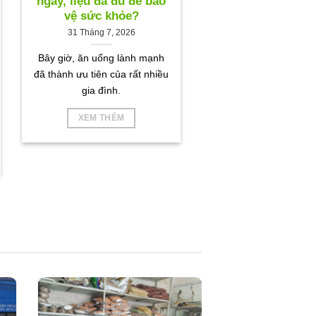
ngày, liệu đã đủ để bảo
vệ sức khỏe?
31 Tháng 7, 2026
Bây giờ, ăn uống lành mạnh
đã thành ưu tiên của rất nhiều
gia đình.
XEM THÊM