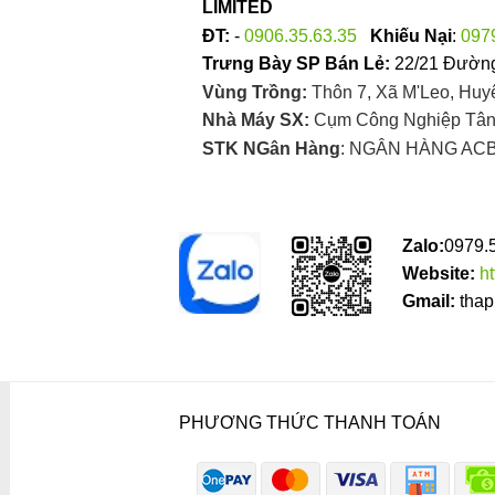
LIMITED
ĐT:
-
0906.35.63.35
Khiếu Nại
:
097
Trưng Bày SP Bán Lẻ:
22/21 Đường
Vùng Trồng:
Thôn 7, Xã M'Leo, Huy
Nhà Máy SX:
Cụm Công Nghiệp Tân 
STK NGân Hàng
: NGÂN HÀNG ACB
Zalo:
0979.
Website:
h
Gmail:
thap
PHƯƠNG THỨC THANH TOÁN