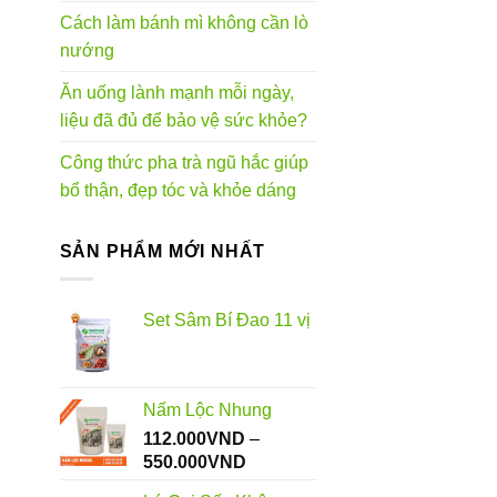
Cách làm bánh mì không cần lò
nướng
Ăn uống lành mạnh mỗi ngày,
liệu đã đủ để bảo vệ sức khỏe?
Công thức pha trà ngũ hắc giúp
bổ thận, đẹp tóc và khỏe dáng
SẢN PHẨM MỚI NHẤT
Set Sâm Bí Đao 11 vị
Nấm Lộc Nhung
112.000
VND
–
Khoảng
550.000
VND
giá: