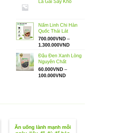
Lá Gai Sấy Khô
từ
112.000VND
đến
550.000VND
Nấm Linh Chi Hàn
Quốc Thái Lát
700.000
VND
–
Khoảng
1.300.000
VND
giá:
Đậu Đen Xanh Lòng
từ
Nguyên Chất
700.000VND
60.000
VND
–
đến
Khoảng
100.000
VND
1.300.000VND
giá:
từ
60.000VND
đến
100.000VND
Ăn uống lành mạnh mỗi