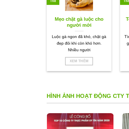
Th8
Th
Mẹo chặt gà luộc cho
T
người mới
Luộc gà ngon đã khó, chặt gà
Tì
đẹp đôi khi còn khó hơn.
g
Nhiều người
XEM THÊM
HÌNH ẢNH HOẠT ĐỘNG CTY