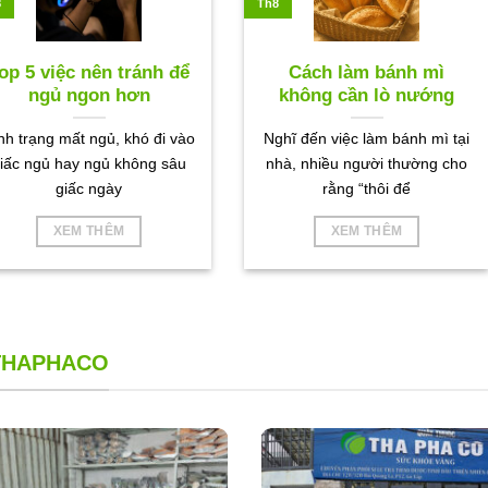
8
Th8
op 5 việc nên tránh để
Cách làm bánh mì
ngủ ngon hơn
không cần lò nướng
nh trạng mất ngủ, khó đi vào
Nghĩ đến việc làm bánh mì tại
iấc ngủ hay ngủ không sâu
nhà, nhiều người thường cho
giấc ngày
rằng “thôi để
XEM THÊM
XEM THÊM
 THAPHACO