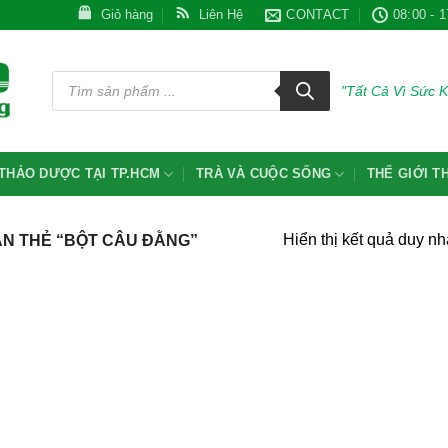
Giỏ hàng
Liên Hệ
CONTACT
08:00 - 1
Tìm
kiếm
"Tất Cả Vì Sức 
sản
phẩm
THẢO DƯỢC TẠI TP.HCM
TRÀ VÀ CUỘC SỐNG
THẾ GIỚI 
Hiển thị kết quả duy nh
N THẺ “BỘT CÂU ĐẰNG”