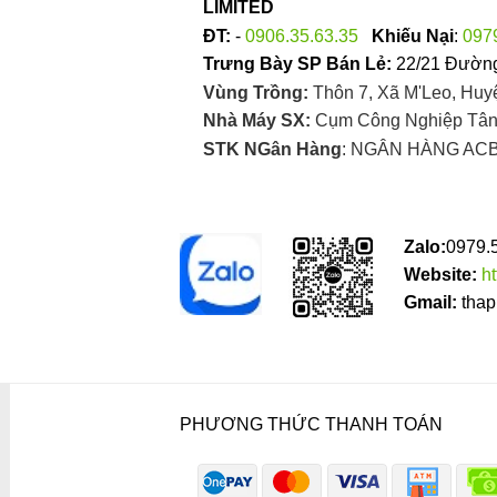
LIMITED
ĐT:
-
0906.35.63.35
Khiếu Nại
:
097
Trưng Bày SP Bán Lẻ:
22/21 Đường
Vùng Trồng:
Thôn 7, Xã M'Leo, Huy
Nhà Máy SX:
Cụm Công Nghiệp Tân 
STK NGân Hàng
: NGÂN HÀNG ACB
Zalo:
0979.
Website:
h
Gmail:
thap
PHƯƠNG THỨC THANH TOÁN