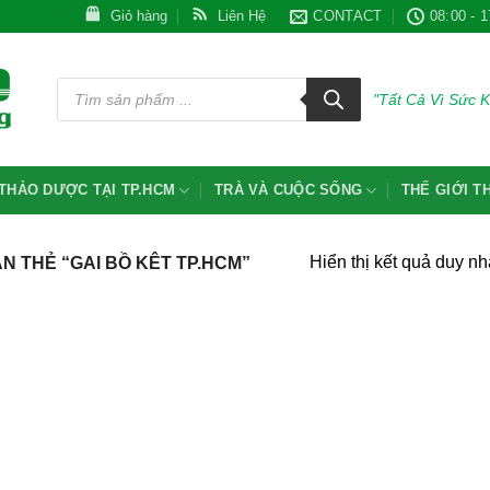
Giỏ hàng
Liên Hệ
CONTACT
08:00 - 1
Tìm
kiếm
"Tất Cả Vì Sức 
sản
phẩm
THẢO DƯỢC TẠI TP.HCM
TRÀ VÀ CUỘC SỐNG
THẾ GIỚI 
Hiển thị kết quả duy nh
 THẺ “GAI BỒ KÊT TP.HCM”