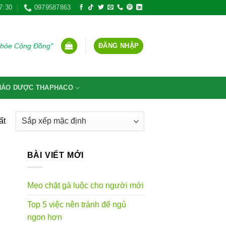
7:30
0979587863
ĐĂNG NHẬP
Khỏe Cộng Đồng"
THẢO DƯỢC THAPHACO
ất
BÀI VIẾT MỚI
Mẹo chặt gà luộc cho người mới
Top 5 việc nên tránh để ngủ
ngon hơn