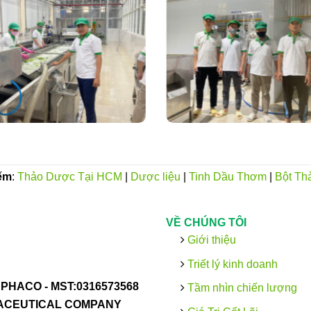
ếm
:
Thảo Dược Tại HCM
|
Dược liệu
|
Tinh Dầu Thơm
|
Bột Th
VỀ CHÚNG TÔI
Giới thiệu
Triết lý kinh doanh
PHACO -
MST:0316573568
Tầm nhìn chiến lượng
MACEUTICAL COMPANY