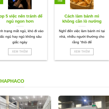
8
Th8
op 5 việc nên tránh để
Cách làm bánh mì
ngủ ngon hơn
không cần lò nướng
nh trạng mất ngủ, khó đi vào
Nghĩ đến việc làm bánh mì tại
iấc ngủ hay ngủ không sâu
nhà, nhiều người thường cho
giấc ngày
rằng “thôi để
XEM THÊM
XEM THÊM
 THAPHACO