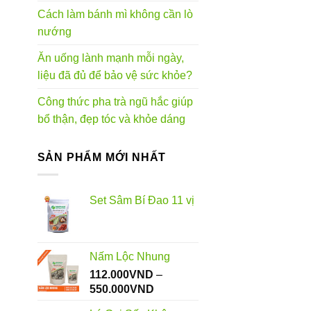
Cách làm bánh mì không cần lò
nướng
Ăn uống lành mạnh mỗi ngày,
liệu đã đủ để bảo vệ sức khỏe?
Công thức pha trà ngũ hắc giúp
bổ thận, đẹp tóc và khỏe dáng
SẢN PHẨM MỚI NHẤT
Set Sâm Bí Đao 11 vị
Nấm Lộc Nhung
112.000
VND
–
Khoảng
550.000
VND
giá: