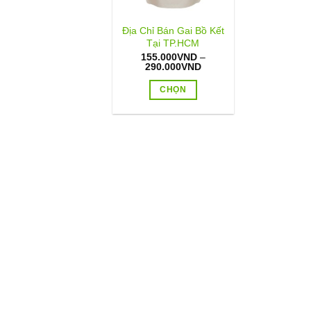
Địa Chỉ Bán Gai Bồ Kết
Tại TP.HCM
155.000
VND
–
Khoảng
290.000
VND
giá:
từ
CHỌN
155.000VND
đến
Sản
290.000VND
phẩm
này
có
nhiều
biến
thể.
Các
tùy
chọn
có
thể
được