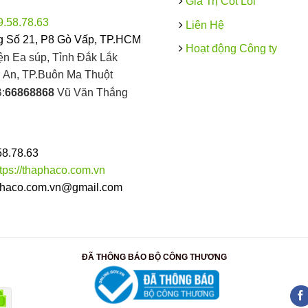
Giá Trị Cốt Lõi
9.58.78.63
Liên Hệ
 Số 21, P8 Gò Vấp, TP.HCM
Hoạt động Công ty
ện Ea súp, Tỉnh Đắk Lắk
An, TP.Buôn Ma Thuột
:
66868868
Vũ Văn Thắng
58.78.63
ttps://thaphaco.com.vn
haco.com.vn@gmail.com
ĐÃ THÔNG BÁO BỘ CÔNG THƯƠNG