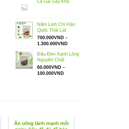
Lá Gai Sấy Khô
từ
112.000VND
đến
550.000VND
Nấm Linh Chi Hàn
Quốc Thái Lát
700.000
VND
–
Khoảng
1.300.000
VND
giá:
Đậu Đen Xanh Lòng
từ
Nguyên Chất
700.000VND
60.000
VND
–
đến
Khoảng
100.000
VND
1.300.000VND
giá:
từ
60.000VND
đến
100.000VND
Ăn uống lành mạnh mỗi