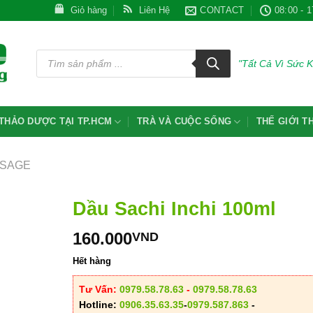
Giỏ hàng
Liên Hệ
CONTACT
08:00 - 1
Tìm
kiếm
"Tất Cả Vì Sức 
sản
phẩm
THẢO DƯỢC TẠI TP.HCM
TRÀ VÀ CUỘC SỐNG
THẾ GIỚI 
SSAGE
Dầu Sachi Inchi 100ml
160.000
VND
Hết hàng
Tư Vấn:
0979.58.78.63
-
0979.58.78.63
Hotline:
0906.35.63.35
-
0979.587.863
-