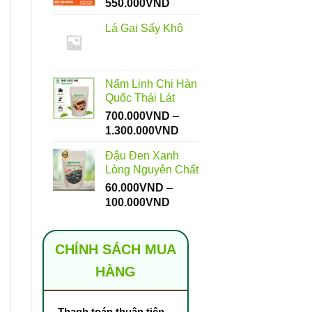
Khoảng
550.000
VND
giá:
Lá Gai Sấy Khô
từ
112.000VND
đến
550.000VND
Nấm Linh Chi Hàn
Quốc Thái Lát
700.000
VND
–
Khoảng
1.300.000
VND
giá:
Đậu Đen Xanh
từ
Lòng Nguyên Chất
700.000VND
60.000
VND
–
đến
Khoảng
100.000
VND
1.300.000VND
giá:
từ
60.000VND
CHÍNH SÁCH MUA
đến
HÀNG
100.000VND
Thanh toán thuận tiện