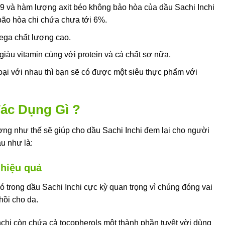
 và hàm lượng axit béo không bảo hòa của dầu Sachi Inchi
bão hòa chi chứa chưa tới 6%.
ega chất lượng cao.
giàu vitamin cùng với protein và cả chất sơ nữa.
oại với nhau thì bạn sẽ có được một siêu thực phẩm với
Tác Dụng Gì ?
ợng như thế sẽ giúp cho dầu Sachi Inchi đem lại cho người
u như là:
 hiệu quả
có trong dầu Sachi Inchi cực kỳ quan trọng vì chúng đóng vai
hồi cho da.
chi còn chứa cả tocopherols một thành phần tuyệt vời dùng