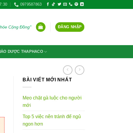
7:30
0979587863
ĐĂNG NHẬP
Khỏe Cộng Đồng"
THẢO DƯỢC THAPHACO
BÀI VIẾT MỚI NHẤT
Mẹo chặt gà luộc cho người
mới
Top 5 việc nên tránh để ngủ
ngon hơn