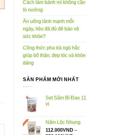
Cách làm bánh mì không cần
lò nướng
Ăn uống lành mạnh mỗi
ngày, liệu đã đủ để bảo vệ
sức khỏe?
Công thức pha trà ngũ hắc
giúp bổ thận, đẹp tóc và khỏe
dáng
SẢN PHẨM MỚI NHẤT
Set Sâm Bí Đao 11
vị
Nấm Lộc Nhung
112.000
VND
–