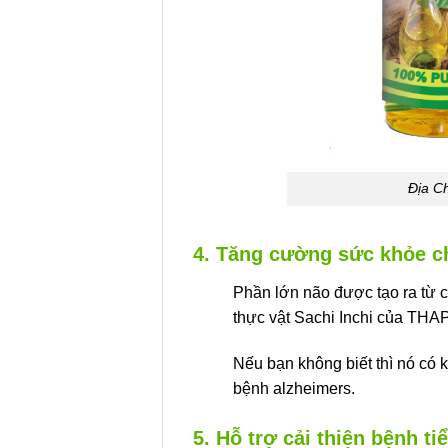
Địa C
4. Tăng cường sức khỏe c
Phần lớn não được tạo ra từ c
thực vật Sachi Inchi của THA
Nếu bạn không biết thì nó có 
bệnh alzheimers.
5. Hỗ trợ cải thiện bệnh t