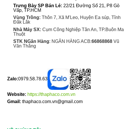
Trưng Bày SP Bán Lẻ:
22/21 Đường Số 21, P8 Gò
Vấp, TP.HCM
Vùng Trồng:
Thôn 7, Xã M'Leo, Huyện Ea súp, Tỉnh
Đắk Lắk
Nhà Máy SX:
Cụm Công Nghiệp Tân An, TP.Buôn Ma
Thuột
STK NGân Hàng
: NGÂN HÀNG ACB:
66868868
Vũ
Văn Thắng
Zalo:
0979.58.78.63
Website:
https://thaphaco.com.vn
Gmail:
thaphaco.com.vn@gmail.com