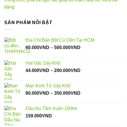
dáng
SẢN PHẨM NỖI BẬT
Địa Chỉ Bán Bột Củ Dền Tại HCM
Khoảng
60.000
VND
–
500.000
VND
giá:
từ
Hạt Gấc Sấy Khô
60.000VND
Khoảng
44.000
VND
–
200.000
VND
đến
giá:
500.000VND
từ
Mạn Kinh Tử Sấy Khô
44.000VND
Khoảng
80.000
VND
–
350.000
VND
đến
giá:
200.000VND
từ
Dầu Nụ Tầm Xuân 100ml
80.000VND
159.000
VND
đến
350.000VND