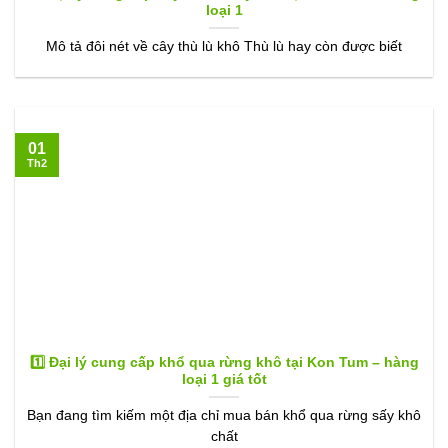
loại 1
Mô tả đôi nét về cây thù lù khô Thù lù hay còn được biết
01
Th2
1️⃣ Đại lý cung cấp khổ qua rừng khô tại Kon Tum – hàng
loại 1 giá tốt
Bạn đang tìm kiếm một địa chỉ mua bán khổ qua rừng sấy khô
chất