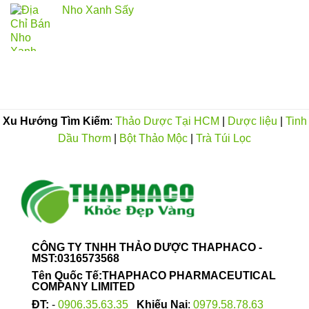
Nho Xanh Sấy
Xu Hướng Tìm Kiếm
:
Thảo Dược Tại HCM
|
Dược liệu
|
Tinh
Dầu Thơm
|
Bột Thảo Mộc
|
Trà Túi Lọc
CÔNG TY TNHH THẢO DƯỢC THAPHACO -
MST:0316573568
Tên Quốc Tế:THAPHACO PHARMACEUTICAL
COMPANY LIMITED
ĐT:
-
0906.35.63.35
Khiếu Nại
:
0979.58.78.63