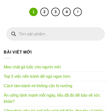
1
2
3
4
Tìm
kiếm
sản
phẩm
BÀI VIẾT MỚI
Mẹo chặt gà luộc cho người mới
Top 5 việc nên tránh để ngủ ngon hơn
Cách làm bánh mì không cần lò nướng
Ăn uống lành mạnh mỗi ngày, liệu đã đủ để bảo vệ sức
khỏe?
Công thức pha trà ngũ hắc giúp bổ thận, đẹp tóc và khỏe