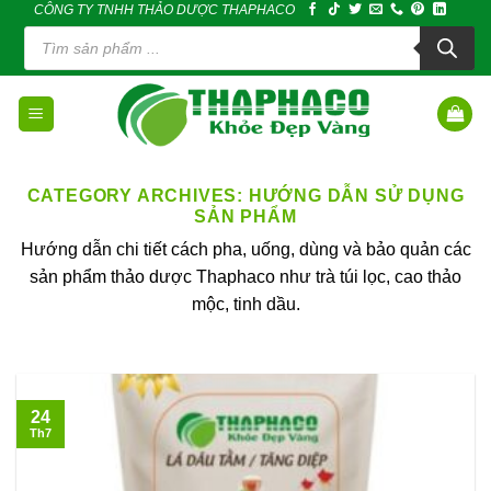
CÔNG TY TNHH THẢO DƯỢC THAPHACO
Skip
Tìm
to
kiếm
sản
content
phẩm
CATEGORY ARCHIVES:
HƯỚNG DẪN SỬ DỤNG
SẢN PHẨM
Hướng dẫn chi tiết cách pha, uống, dùng và bảo quản các
sản phẩm thảo dược Thaphaco như trà túi lọc, cao thảo
mộc, tinh dầu.
24
Th7