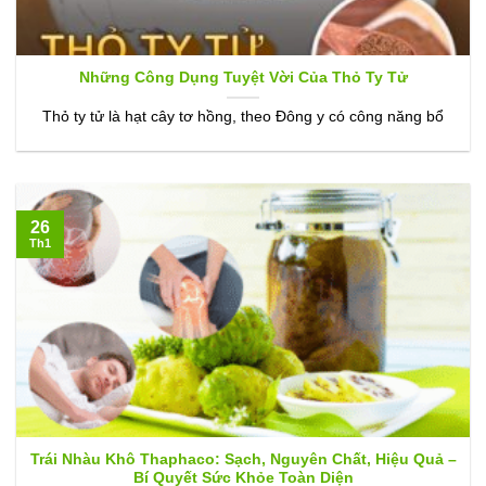
Những Công Dụng Tuyệt Vời Của Thỏ Ty Tử
Thỏ ty tử là hạt cây tơ hồng, theo Đông y có công năng bổ
26
Th1
Trái Nhàu Khô Thaphaco: Sạch, Nguyên Chất, Hiệu Quả –
Bí Quyết Sức Khỏe Toàn Diện