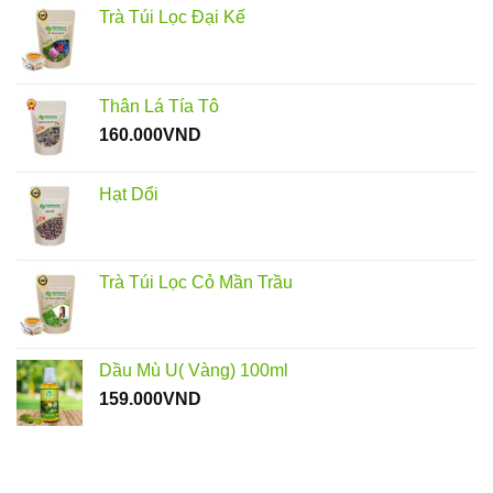
Trà Túi Lọc Đại Kế
Thân Lá Tía Tô
160.000
VND
Hạt Dổi
Trà Túi Lọc Cỏ Mần Trầu
Dầu Mù U( Vàng) 100ml
159.000
VND