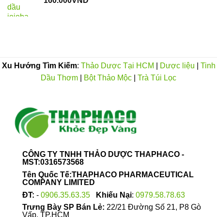
160.000
VND
đến
300.000VND
Xu Hướng Tìm Kiếm
:
Thảo Dược Tại HCM
|
Dược liệu
|
Tinh
Dầu Thơm
|
Bột Thảo Mộc
|
Trà Túi Lọc
CÔNG TY TNHH THẢO DƯỢC THAPHACO -
MST:0316573568
Tên Quốc Tế:THAPHACO PHARMACEUTICAL
COMPANY LIMITED
ĐT:
-
0906.35.63.35
Khiếu Nại
:
0979.58.78.63
Trưng Bày SP Bán Lẻ:
22/21 Đường Số 21, P8 Gò
Vấp, TP.HCM