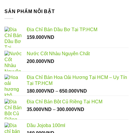
SẢN PHẨM NỖI BẬT
Địa Chỉ Bán Dầu Bơ Tại TP.HCM
159.000
VND
Nước Cốt Nhàu Nguyên Chất
200.000
VND
Địa Chỉ Bán Hoa Oải Hương Tại HCM – Uy Tín
Tại TP.HCM
Khoảng
180.000
VND
–
650.000
VND
giá:
Địa Chỉ Bán Bột Củ Riềng Tại HCM
từ
Khoảng
35.000
VND
–
300.000
VND
180.000VND
giá:
đến
từ
650.000VND
Dầu Jojoba 100ml
35.000VND