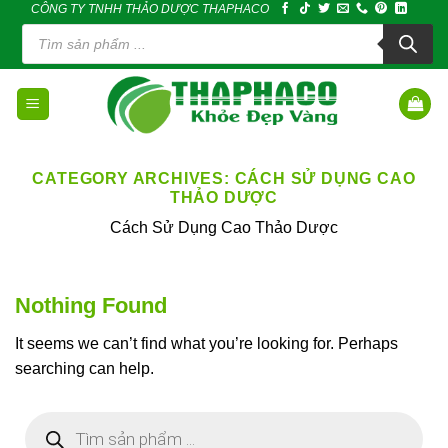
CÔNG TY TNHH THẢO DƯỢC THAPHACO
Skip
Tìm
to
kiếm
sản
content
phẩm
CATEGORY ARCHIVES:
CÁCH SỬ DỤNG CAO
THẢO DƯỢC
Cách Sử Dụng Cao Thảo Dược
Nothing Found
It seems we can’t find what you’re looking for. Perhaps
searching can help.
Tìm
kiếm