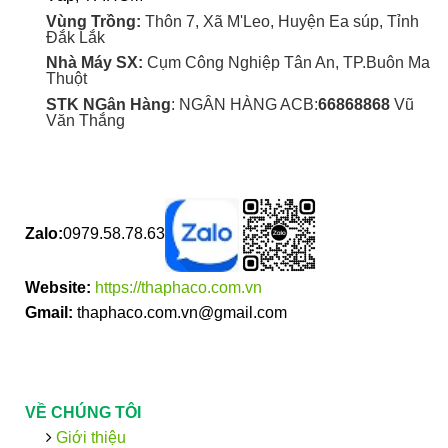
Vùng Trồng:
Thôn 7, Xã M'Leo, Huyện Ea súp, Tỉnh
Đắk Lắk
Nhà Máy SX:
Cụm Công Nghiệp Tân An, TP.Buôn Ma
Thuột
STK NGân Hàng
: NGÂN HÀNG ACB:
66868868
Vũ
Văn Thắng
Zalo:
0979.58.78.63
Website:
https://thaphaco.com.vn
Gmail:
thaphaco.com.vn@gmail.com
VỀ CHÚNG TÔI
Giới thiệu