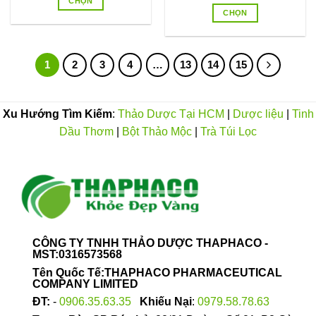
CHỌN
tùy
40.000VND
từ
CHỌN
phẩm
tùy
đến
chọn
Sản
40.
250.000VND
đến
chọn
Sản
có
phẩm
300
có
phẩm
thể
này
thể
này
được
có
1
2
3
4
…
13
14
15
được
có
chọn
nhiều
chọn
nhiều
trên
biến
trên
biến
trang
thể.
Xu Hướng Tìm Kiếm
:
Thảo Dược Tại HCM
|
Dược liệu
|
Tinh
trang
thể.
sản
Các
Dầu Thơm
|
Bột Thảo Mộc
|
Trà Túi Lọc
sản
Các
phẩm
tùy
phẩm
tùy
chọn
chọn
có
có
thể
thể
được
được
chọn
chọn
trên
trên
trang
CÔNG TY TNHH THẢO DƯỢC THAPHACO -
trang
MST:0316573568
sản
sản
phẩm
Tên Quốc Tế:THAPHACO PHARMACEUTICAL
phẩm
COMPANY LIMITED
ĐT:
-
0906.35.63.35
Khiếu Nại
:
0979.58.78.63