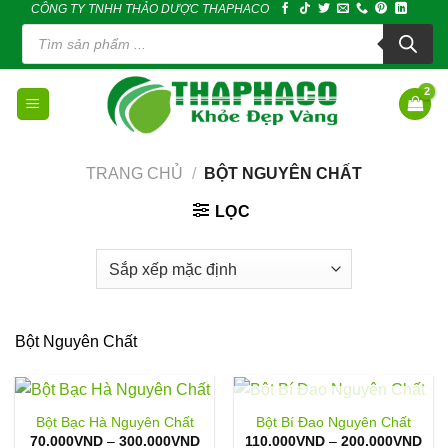
CÔNG TY TNHH THẢO DƯỢC THAPHACO
Skip
Tìm
to
kiếm
sản
content
phẩm
TRANG CHỦ
/
BỘT NGUYÊN CHẤT
LỌC
Bột Nguyên Chất
HẾT HÀNG
Bột Bạc Hà Nguyên Chất
Bột Bí Đao Nguyên Chất
Khoảng
Kho
70.000
VND
–
300.000
VND
110.000
VND
–
200.000
VND