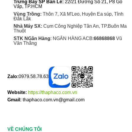
Trưng Bày SP Bán Lẻ:
22/21 Đường Số 21, P8 Gò
Vấp, TP.HCM
Vùng Trồng:
Thôn 7, Xã M'Leo, Huyện Ea súp, Tỉnh
Đắk Lắk
Nhà Máy SX:
Cụm Công Nghiệp Tân An, TP.Buôn Ma
Thuột
STK NGân Hàng
: NGÂN HÀNG ACB:
66868868
Vũ
Văn Thắng
Zalo:
0979.58.78.63
Website:
https://thaphaco.com.vn
Gmail:
thaphaco.com.vn@gmail.com
VỀ CHÚNG TÔI