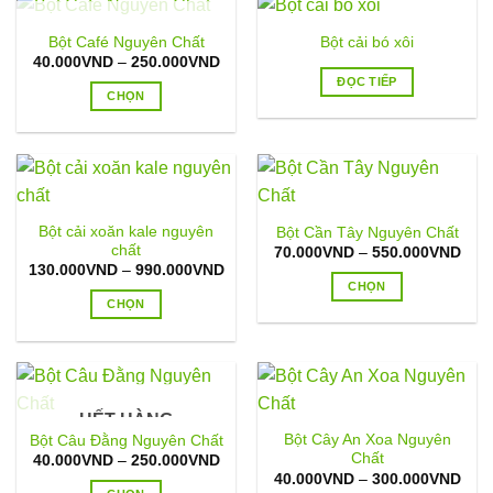
được
thể
này
chọn
được
có
HẾT HÀNG
Bột Café Nguyên Chất
Bột cải bó xôi
trên
chọn
nhiều
Khoảng
40.000
VND
–
250.000
VND
trang
trên
biến
giá:
ĐỌC TIẾP
từ
sản
trang
thể.
CHỌN
40.000VND
phẩm
đến
sản
Các
Sản
250.000VND
phẩm
tùy
phẩm
chọn
này
có
có
thể
nhiều
Bột cải xoăn kale nguyên
Bột Cần Tây Nguyên Chất
được
biến
chất
Kho
70.000
VND
–
550.000
VND
chọn
thể.
giá:
Khoảng
130.000
VND
–
990.000
VND
từ
trên
Các
giá:
CHỌN
70.
từ
trang
CHỌN
tùy
đến
Sản
130.000VND
550
đến
sản
chọn
Sản
phẩm
990.000VND
phẩm
có
phẩm
này
thể
này
có
được
có
nhiều
HẾT HÀNG
chọn
nhiều
biến
Bột Cây An Xoa Nguyên
Bột Câu Đằng Nguyên Chất
trên
biến
thể.
Chất
Khoảng
40.000
VND
–
250.000
VND
trang
thể.
Các
giá:
Kho
40.000
VND
–
300.000
VND
từ
sản
Các
giá: