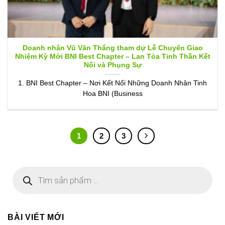
Doanh nhân Vũ Văn Thắng tham dự Lễ Chuyển Giao
Nhiệm Kỳ Mới BNI Best Chapter – Lan Tỏa Tinh Thần Kết
Nối và Phụng Sự
1. BNI Best Chapter – Nơi Kết Nối Những Doanh Nhân Tinh
Hoa BNI (Business
1
2
3
Tìm
kiếm
sản
phẩm
BÀI VIẾT MỚI