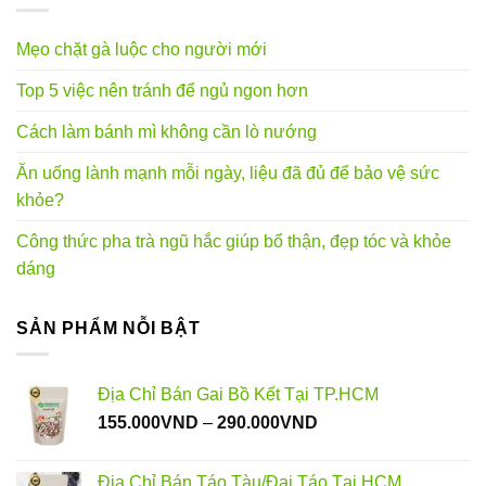
Mẹo chặt gà luộc cho người mới
Top 5 việc nên tránh để ngủ ngon hơn
Cách làm bánh mì không cần lò nướng
Ăn uống lành mạnh mỗi ngày, liệu đã đủ để bảo vệ sức
khỏe?
Công thức pha trà ngũ hắc giúp bổ thận, đẹp tóc và khỏe
dáng
SẢN PHẨM NỖI BẬT
Địa Chỉ Bán Gai Bồ Kết Tại TP.HCM
Khoảng
155.000
VND
–
290.000
VND
giá:
từ
Địa Chỉ Bán Táo Tàu/Đại Táo Tại HCM