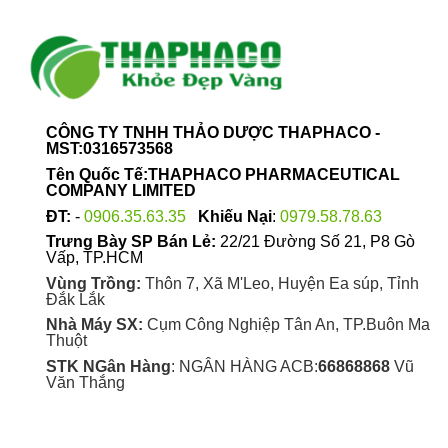
CÔNG TY TNHH THẢO DƯỢC THAPHACO -
MST:0316573568
Tên Quốc Tế:THAPHACO PHARMACEUTICAL
COMPANY LIMITED
ĐT:
-
0906.35.63.35
Khiếu Nại
:
0979.58.78.63
Trưng Bày SP Bán Lẻ:
22/21 Đường Số 21, P8 Gò
Vấp, TP.HCM
Vùng Trồng:
Thôn 7, Xã M'Leo, Huyện Ea súp, Tỉnh
Đắk Lắk
Nhà Máy SX:
Cụm Công Nghiệp Tân An, TP.Buôn Ma
Thuột
STK NGân Hàng
: NGÂN HÀNG ACB:
66868868
Vũ
Văn Thắng