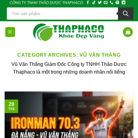
CÔNG TY TNHH THẢO DƯỢC THAPHACO
Skip
Tìm
to
kiếm
sản
content
phẩm
CATEGORY ARCHIVES:
VŨ VĂN THẮNG
Vũ Văn Thắng Giám Đốc Công ty TNHH Thảo Dược
Thaphaco là một trong những doanh nhân nổi tiếng
29
Th5