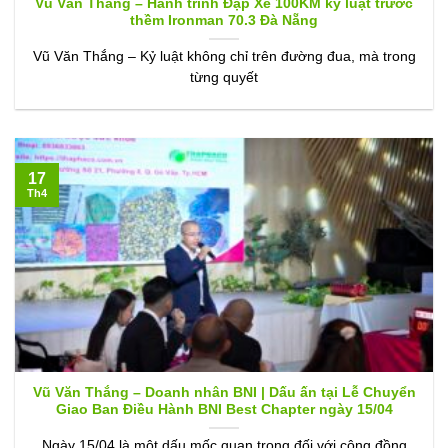
Vũ Văn Thắng – Hành trình Đạp Xe 100KM kỷ luật trước
thềm Ironman 70.3 Đà Nẵng
Vũ Văn Thắng – Kỷ luật không chỉ trên đường đua, mà trong
từng quyết
17
Th4
Vũ Văn Thắng – Doanh nhân BNI | Dấu ấn tại Lễ Chuyển
Giao Ban Điều Hành BNI Best Chapter ngày 15/04
Ngày 15/04 là một dấu mốc quan trọng đối với cộng đồng