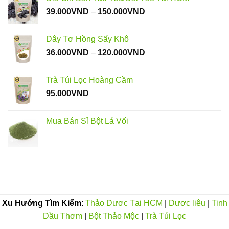
155.000VND
Khoảng
39.000
VND
–
150.000
VND
đến
giá:
290.000VND
từ
Dây Tơ Hồng Sấy Khô
39.000VND
Khoảng
36.000
VND
–
120.000
VND
đến
giá:
150.000VND
từ
Trà Túi Lọc Hoàng Cầm
36.000VND
95.000
VND
đến
120.000VND
Mua Bán Sỉ Bột Lá Vối
Xu Hướng Tìm Kiếm
:
Thảo Dược Tại HCM
|
Dược liệu
|
Tinh
Dầu Thơm
|
Bột Thảo Mộc
|
Trà Túi Lọc