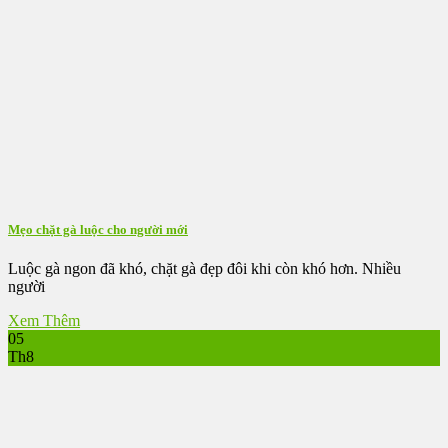
Mẹo chặt gà luộc cho người mới
Luộc gà ngon đã khó, chặt gà đẹp đôi khi còn khó hơn. Nhiều
người
Xem Thêm
05
Th8