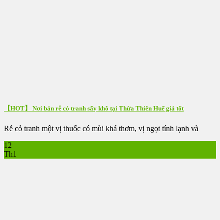
【HOT】 Nơi bán rễ cỏ tranh sấy khô tại Thừa Thiên Huế giá tốt
Rễ cỏ tranh một vị thuốc có mùi khá thơm, vị ngọt tính lạnh và
12
Th1