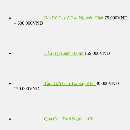
Bột Rễ Cây ATiso Nguyên Chất
75.000
VND
Khoảng
–
600.000
VND
giá:
từ
75.000VND
đến
600.000VND
Dầu Hạt Lanh 100ml
159.000
VND
Tầm Gửi Gạo Tía Sấy Khô
39.000
VND
–
Khoảng
150.000
VND
giá:
từ
39.000VND
đến
150.000VND
Quả Cau Tươi Nguyên Chất