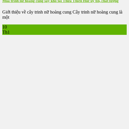
Mua trinh nữ hoàng cung sấy khô tại Thừa Thiên Huế uy tín, chất lượng
Giới thiệu về cây trinh nữ hoàng cung Cây trinh nữ hoàng cung là
một
10
Th1