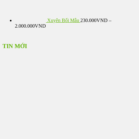
Xuyên Bối Mẫu
230.000
VND
–
Khoảng
2.000.000
VND
giá:
từ
230.000VND
TIN MỚI
đến
2.000.000VND