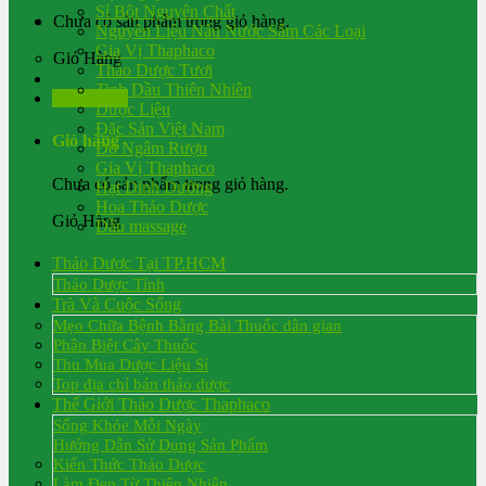
Sỉ Bột Nguyên Chất
Chưa có sản phẩm trong giỏ hàng.
Nguyên Liệu Nấu Nước Sâm Các Loại
Gia Vị Thaphaco
Giỏ Hàng
Thảo Dược Tươi
Tinh Dầu Thiên Nhiên
Đăng nhập
Dược Liệu
Đặc Sản Việt Nam
Giỏ hàng
Đồ Ngâm Rượu
Gia Vị Thaphaco
Chưa có sản phẩm trong giỏ hàng.
Hạt Dinh Dưỡng
Hoa Thảo Dược
Giỏ Hàng
Dầu massage
Thảo Dược Tại TP.HCM
Thảo Dược Tỉnh
Trà Và Cuộc Sống
Mẹo Chữa Bệnh Bằng Bài Thuốc dân gian
Phân Biệt Cây Thuốc
Thu Mua Dược Liệu Sỉ
Top địa chỉ bán thảo dược
Thế Giới Thảo Dược Thaphaco
Sống Khỏe Mỗi Ngày
Hướng Dẫn Sử Dụng Sản Phẩm
Kiến Thức Thảo Dược
Làm Đẹp Từ Thiên Nhiên