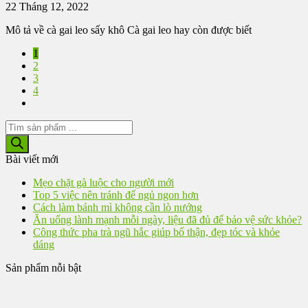
22 Tháng 12, 2022
Mô tả về cà gai leo sấy khô Cà gai leo hay còn được biết
1
2
3
4
Tìm
kiếm
sản
Bài viết mới
phẩm
Mẹo chặt gà luộc cho người mới
Top 5 việc nên tránh để ngủ ngon hơn
Cách làm bánh mì không cần lò nướng
Ăn uống lành mạnh mỗi ngày, liệu đã đủ để bảo vệ sức khỏe?
Công thức pha trà ngũ hắc giúp bổ thận, đẹp tóc và khỏe
dáng
Sản phẩm nỗi bật