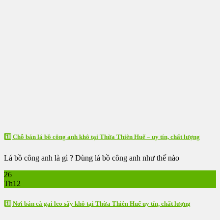
1️⃣ Chỗ bán lá bồ công anh khô tại Thừa Thiên Huế – uy tín, chất lượng
Lá bồ công anh là gì ? Dùng lá bồ công anh như thế nào
26
Th12
1️⃣ Nơi bán cà gai leo sấy khô tại Thừa Thiên Huế uy tín, chất lượng