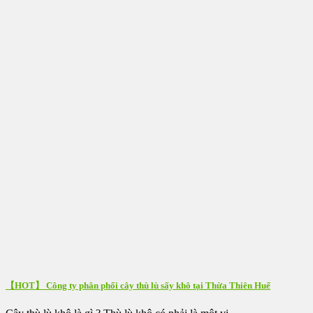
【HOT】 Công ty phân phối cây thù lù sấy khô tại Thừa Thiên Huế