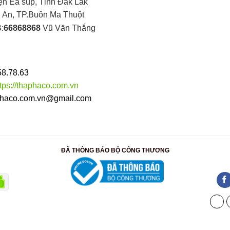
ện Ea súp, Tỉnh Đắk Lắk
An, TP.Buôn Ma Thuột
:
66868868
Vũ Văn Thắng
58.78.63
ttps://thaphaco.com.vn
haco.com.vn@gmail.com
ĐÃ THÔNG BÁO BỘ CÔNG THƯƠNG