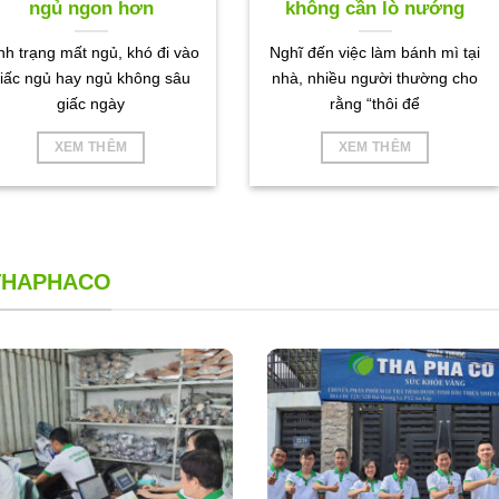
ngủ ngon hơn
không cần lò nướng
nh trạng mất ngủ, khó đi vào
Nghĩ đến việc làm bánh mì tại
iấc ngủ hay ngủ không sâu
nhà, nhiều người thường cho
giấc ngày
rằng “thôi để
XEM THÊM
XEM THÊM
 THAPHACO