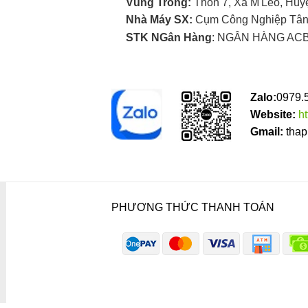
Vùng Trồng:
Thôn 7, Xã M'Leo, Huy
Nhà Máy SX:
Cụm Công Nghiệp Tân 
STK NGân Hàng
: NGÂN HÀNG ACB
Zalo:
0979.
Website:
h
Gmail:
thap
PHƯƠNG THỨC THANH TOÁN