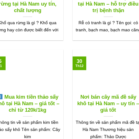
rừng tại Hà Nam uy tín,
tại Hà Nam – hỗ trợ điều
chất lượng
trị bệnh thận
Khổ qua rừng là gì ? Khổ qua
Rễ cỏ tranh là gì ? Tên gọi: cỏ
ừng hay còn được biết đến với
tranh, bạch mao, bạch mao căn
5
30
1
Th12
Mua kim tiền thảo sấy
Nơi bán cây mã đề sấy
hô tại Hà Nam – giá tốt –
khô tại Hà Nam – uy tín 
chỉ từ 120k/1kg
giá tốt
hông tin về sản phẩm kim tiền
Thông tin về sản phẩm mã đề tạ
ảo sấy khô Tên sản phẩm: Cây
Hà Nam Thương hiệu sản
kim
phẩm: Thảo Dược