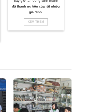
Bây giờ, ăn uống lành mạnh
đã thành ưu tiên của rất nhiều
gia đình.
XEM THÊM