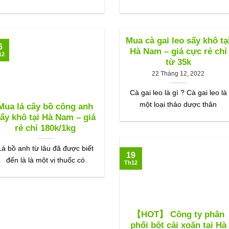
Mua cà gai leo sấy khô tạ
6
Hà Nam – giá cực rẻ chỉ
12
từ 35k
22 Tháng 12, 2022
Cà gai leo là gì ? Cà gai leo là
một loại thảo dược thân
Mua lá cây bồ công anh
ấy khô tại Hà Nam – giá
rẻ chỉ 180k/1kg
Lá bồ anh từ lâu đã được biết
19
đến là là một vị thuốc có
Th12
【HOT】 Công ty phân
phối bột cải xoăn tại Hà