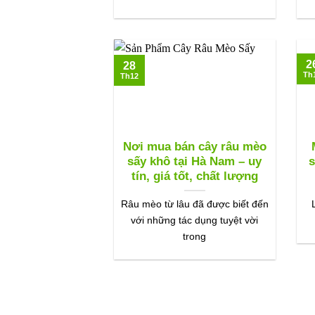
2
28
Th
Th12
Nơi mua bán cây râu mèo
sấy khô tại Hà Nam – uy
s
tín, giá tốt, chất lượng
Râu mèo từ lâu đã được biết đến
với những tác dụng tuyệt vời
trong