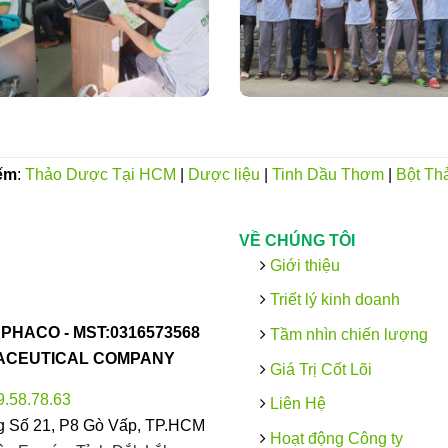
ếm
:
Thảo Dược Tại HCM
|
Dược liệu
|
Tinh Dầu Thơm
|
Bột Th
VỀ CHÚNG TÔI
Giới thiệu
Triết lý kinh doanh
PHACO -
MST:0316573568
Tầm nhìn chiến lượng
MACEUTICAL COMPANY
Giá Trị Cốt Lõi
9.58.78.63
Liên Hệ
 Số 21, P8 Gò Vấp, TP.HCM
Hoạt động Công ty