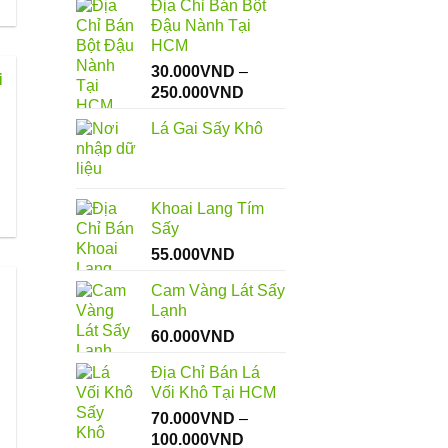
Địa Chỉ Bán Bột
Đậu Nành Tại
HCM
30.000
VND
–
i
Khoảng
250.000
VND
giá:
Lá Gai Sấy Khô
từ
30.000VND
đến
250.000VND
Khoai Lang Tím
Sấy
55.000
VND
Cam Vàng Lát Sấy
Lạnh
60.000
VND
Địa Chỉ Bán Lá
Vối Khô Tại HCM
70.000
VND
–
Khoảng
100.000
VND