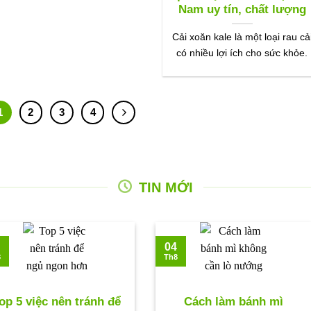
Nam uy tín, chất lượng
Cải xoăn kale là một loại rau cả
có nhiều lợi ích cho sức khỏe.
1
2
3
4
TIN MỚI
04
8
Th8
op 5 việc nên tránh để
Cách làm bánh mì