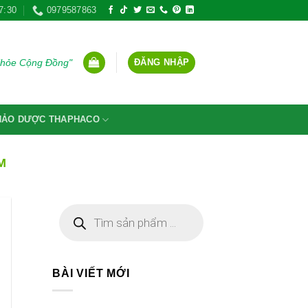
7:30
0979587863
ĐĂNG NHẬP
Khỏe Cộng Đồng"
THẢO DƯỢC THAPHACO
M
Tìm
kiếm
sản
phẩm
BÀI VIẾT MỚI