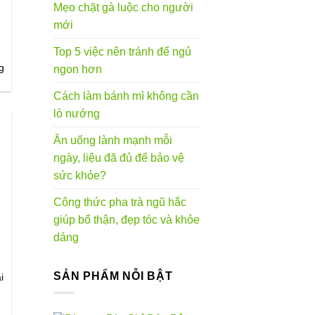
Mẹo chặt gà luộc cho người
mới
Top 5 việc nên tránh để ngủ
g
ngon hơn
Cách làm bánh mì không cần
lò nướng
Ăn uống lành mạnh mỗi
ngày, liệu đã đủ để bảo vệ
sức khỏe?
Công thức pha trà ngũ hắc
giúp bổ thận, đẹp tóc và khỏe
–
dáng
SẢN PHẨM NỖI BẬT
i