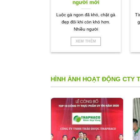
người mới
Luộc gà ngon đã khó, chặt gà
Tì
đẹp đôi khi còn khó hơn.
g
Nhiều người
XEM THÊM
HÌNH ẢNH HOẠT ĐỘNG CTY