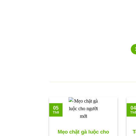
05
04
Th8
Th
Mẹo chặt gà luộc cho
T