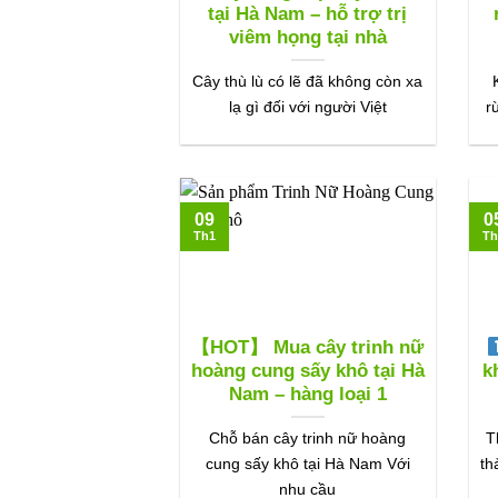
tại Hà Nam – hỗ trợ trị
viêm họng tại nhà
Cây thù lù có lẽ đã không còn xa
lạ gì đối với người Việt
r
09
0
Th1
Th
【HOT】 Mua cây trinh nữ
hoàng cung sấy khô tại Hà
k
Nam – hàng loại 1
Chỗ bán cây trinh nữ hoàng
T
cung sấy khô tại Hà Nam Với
th
nhu cầu