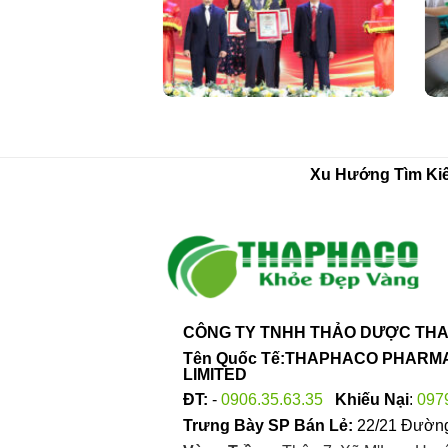
Xu Hướng Tìm Ki
CÔNG TY TNHH THẢO DƯỢC THA
Tên Quốc Tế:THAPHACO PHAR
LIMITED
ĐT:
-
0906.35.63.35
Khiếu Nại
:
097
Trưng Bày SP Bán Lẻ:
22/21 Đường