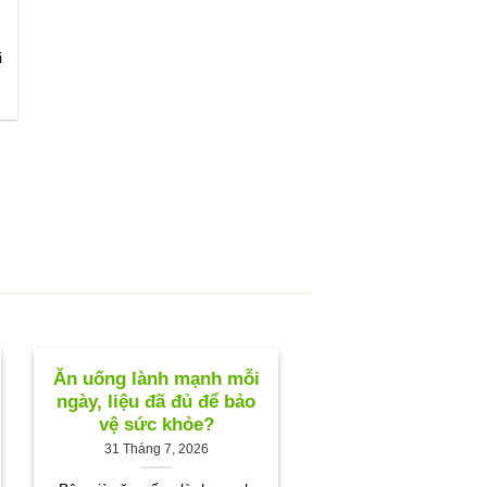
giá:
từ
70.000VND
i
đến
100.000VND
Ăn uống lành mạnh mỗi
ngày, liệu đã đủ để bảo
vệ sức khỏe?
31 Tháng 7, 2026