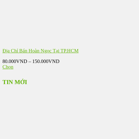
chọn
có
thể
được
chọn
trên
trang
sản
phẩm
Địa Chỉ Bán Hoàn Ngọc Tại TP.HCM
Khoảng
80.000
VND
–
150.000
VND
giá:
Chọn
Sản
từ
phẩm
80.000VND
TIN MỚI
này
đến
có
150.000VND
nhiều
biến
thể.
Các
tùy
chọn
có
thể