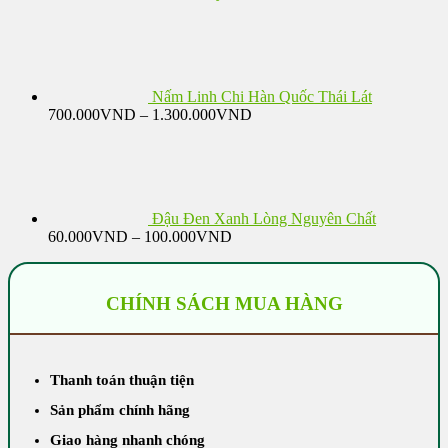
Nấm Linh Chi Hàn Quốc Thái Lát
Khoảng
700.000
VND
–
1.300.000
VND
giá:
từ
700.000VND
đến
1.300.000VND
Đậu Đen Xanh Lòng Nguyên Chất
Khoảng
60.000
VND
–
100.000
VND
giá:
từ
60.000VND
CHÍNH SÁCH MUA HÀNG
đến
100.000VND
Thanh toán thuận tiện
Sản phẩm chính hãng
Giao hàng nhanh chóng