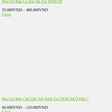
Địa Chỉ Bán Lá Bạc Hà Tại TP.HCM
Khoảng
55.000
VND
–
400.000
VND
giá:
Chọn
Sản
từ
phẩm
55.000VND
này
đến
có
400.000VND
nhiều
biến
thể.
Các
tùy
chọn
có
thể
được
chọn
trên
trang
sản
phẩm
Địa Chỉ Bán Chè Dây Sấy Khô Tại TP.HCM Ở Đâu ?
Khoảng
60.000
VND
–
110.000
VND
giá:
Chọn