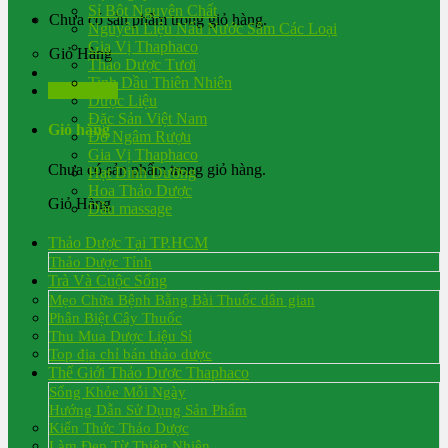
Sỉ Bột Nguyên Chất
Chưa có sản phẩm trong giỏ hàng.
Nguyên Liệu Nấu Nước Sâm Các Loại
Gia Vị Thaphaco
Giỏ Hàng
Thảo Dược Tươi
Tinh Dầu Thiên Nhiên
Đăng nhập
Dược Liệu
Đặc Sản Việt Nam
Giỏ hàng
Đồ Ngâm Rượu
Gia Vị Thaphaco
Chưa có sản phẩm trong giỏ hàng.
Hạt Dinh Dưỡng
Hoa Thảo Dược
Giỏ Hàng
Dầu massage
Thảo Dược Tại TP.HCM
Thảo Dược Tỉnh
Trà Và Cuộc Sống
Mẹo Chữa Bệnh Bằng Bài Thuốc dân gian
Phân Biệt Cây Thuốc
Thu Mua Dược Liệu Sỉ
Top địa chỉ bán thảo dược
Thế Giới Thảo Dược Thaphaco
Sống Khỏe Mỗi Ngày
Hướng Dẫn Sử Dụng Sản Phẩm
Kiến Thức Thảo Dược
Làm Đẹp Từ Thiên Nhiên