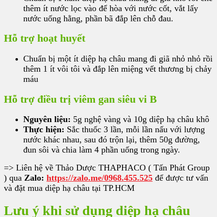
thêm ít nước lọc vào để hòa với nước cốt, vắt lấy
nước uống hằng, phần bã đắp lên chỗ đau.
Hỗ trợ hoạt huyết
Chuẩn bị một ít diệp hạ châu mang đi giã nhỏ nhỏ rồi
thêm 1 ít vôi tôi và đắp lên miệng vết thương bị chảy
máu
Hỗ trợ điều trị viêm gan siêu vi B
Nguyên liệu:
5g nghệ vàng và 10g diệp hạ châu khô
Thực hiện:
Sắc thuốc 3 lần, mỗi lần nấu với lượng
nước khác nhau, sau đó trộn lại, thêm 50g đường,
đun sôi và chia làm 4 phần uống trong ngày.
=> Liên hệ về Thảo Dược THAPHACO ( Tấn Phát Group
) qua
Zalo:
https://zalo.me/0968.455.525
để được tư vấn
và đặt mua diệp hạ châu tại TP.HCM
Lưu ý khi sử dụng diệp hạ châu