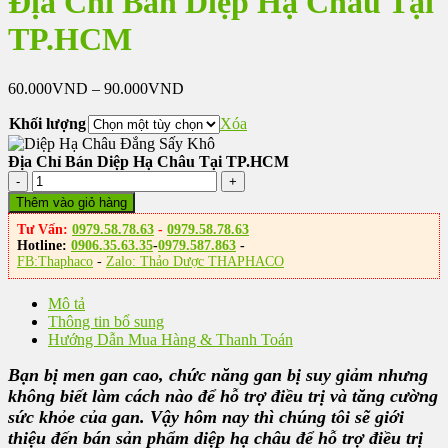
Địa Chỉ Bán Diệp Hạ Châu Tại
TP.HCM
Khoảng
60.000
VND
–
90.000
VND
giá:
Khối lượng
từ
Xóa
60.000VND
đến
Địa Chỉ Bán Diệp Hạ Châu Tại TP.HCM
90.000VND
Địa
Chỉ
Thêm vào giỏ hàng
Bán
Tư Vấn:
0979.58.78.63
-
0979.58.78.63
Diệp
Hotline:
0906.35.63.35
-
0979.587.863
-
Hạ
FB:Thaphaco
-
Zalo: Thảo Dược THAPHACO
Châu
Tại
Mô tả
TP.HCM
Thông tin bổ sung
số
Hướng Dẫn Mua Hàng & Thanh Toán
lượng
Bạn bị men gan cao, chức năng gan bị suy giảm nhưng
không biết làm cách nào để hỗ trợ điều trị và tăng cường
sức khỏe của gan. Vậy hôm nay thì chúng tôi sẽ giới
thiệu đến bán sản phẩm diệp hạ châu để hỗ trợ điều trị