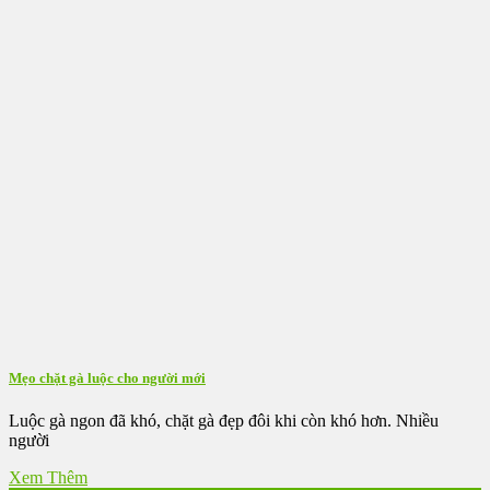
được
chọn
trên
trang
sản
phẩm
Mẹo chặt gà luộc cho người mới
Luộc gà ngon đã khó, chặt gà đẹp đôi khi còn khó hơn. Nhiều
người
Xem Thêm