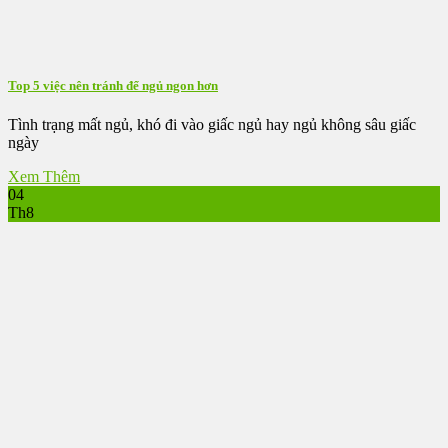
Top 5 việc nên tránh để ngủ ngon hơn
Tình trạng mất ngủ, khó đi vào giấc ngủ hay ngủ không sâu giấc
ngày
Xem Thêm
04
Th8