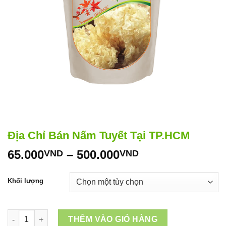
Địa Chỉ Bán Nấm Tuyết Tại TP.HCM
Khoảng
65.000
–
500.000
VND
VND
giá:
từ
Khối lượng
65.000VND
đến
500.000VND
Địa Chỉ Bán Nấm Tuyết Tại TP.HCM số lượng
THÊM VÀO GIỎ HÀNG