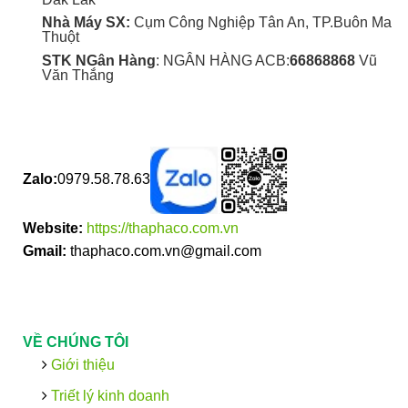
Nhà Máy SX:
Cụm Công Nghiệp Tân An, TP.Buôn Ma
Thuột
STK NGân Hàng
: NGÂN HÀNG ACB:
66868868
Vũ
Văn Thắng
Zalo:
0979.58.78.63
Website:
https://thaphaco.com.vn
Gmail:
thaphaco.com.vn@gmail.com
VỀ CHÚNG TÔI
Giới thiệu
Triết lý kinh doanh