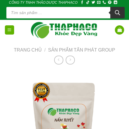
CÔNG TY TNHH THẢO DƯỢC THAPHACO
Skip
Tìm
to
kiếm
sản
content
phẩm
TRANG CHỦ
/
SẢN PHẨM TẤN PHÁT GROUP