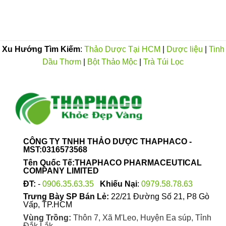
n
đến
đến
Sản
Sản
0.000VND
120.000VND
120
phẩm
phẩm
này
này
có
có
nhiều
nhiều
Xu Hướng Tìm Kiếm
:
Thảo Dược Tại HCM
|
Dược liệu
|
Tinh
biến
biến
Dầu Thơm
|
Bột Thảo Mộc
|
Trà Túi Lọc
thể.
thể.
Các
Các
tùy
tùy
chọn
chọn
có
có
thể
thể
được
được
CÔNG TY TNHH THẢO DƯỢC THAPHACO -
chọn
chọn
MST:0316573568
trên
trên
Tên Quốc Tế:THAPHACO PHARMACEUTICAL
trang
trang
COMPANY LIMITED
sản
sản
ĐT:
-
0906.35.63.35
Khiếu Nại
:
0979.58.78.63
phẩm
phẩm
Trưng Bày SP Bán Lẻ:
22/21 Đường Số 21, P8 Gò
Vấp, TP.HCM
Vùng Trồng:
Thôn 7, Xã M'Leo, Huyện Ea súp, Tỉnh
Đắk Lắk