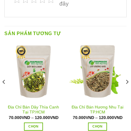
đây
SẢN PHẨM TƯƠNG TỰ
Địa Chỉ Bán Dây Thìa Canh
Địa Chỉ Bán Hương Nhu Tại
Tại TP.HCM
TP.HCM
oảng
Khoảng
Kho
70.000
VND
–
120.000
VND
70.000
VND
–
120.000
VND
:
giá:
giá:
từ
từ
CHỌN
CHỌN
.000VND
70.000VND
70.