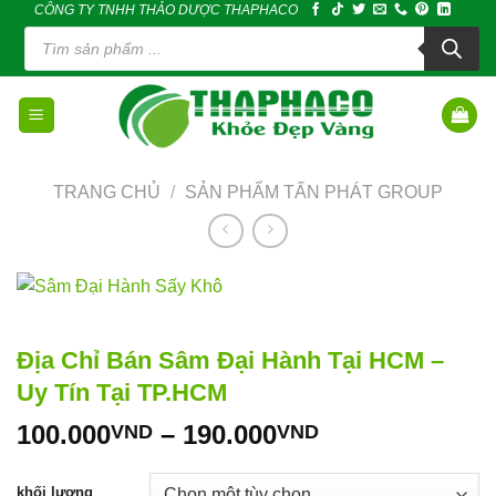
CÔNG TY TNHH THẢO DƯỢC THAPHACO
Skip
Tìm
to
kiếm
sản
content
phẩm
TRANG CHỦ
/
SẢN PHẨM TẤN PHÁT GROUP
Địa Chỉ Bán Sâm Đại Hành Tại HCM –
Uy Tín Tại TP.HCM
Khoảng
100.000
–
190.000
VND
VND
giá:
từ
khối lượng