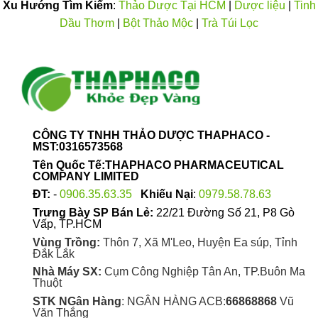
Xu Hướng Tìm Kiếm
:
Thảo Dược Tại HCM
|
Dược liệu
|
Tinh
được
thể
chọn
Dầu Thơm
|
Bột Thảo Mộc
|
Trà Túi Lọc
được
trên
chọn
trang
trên
sản
trang
phẩm
sản
phẩm
CÔNG TY TNHH THẢO DƯỢC THAPHACO -
MST:0316573568
Tên Quốc Tế:THAPHACO PHARMACEUTICAL
COMPANY LIMITED
ĐT:
-
0906.35.63.35
Khiếu Nại
:
0979.58.78.63
Trưng Bày SP Bán Lẻ:
22/21 Đường Số 21, P8 Gò
Vấp, TP.HCM
Vùng Trồng:
Thôn 7, Xã M'Leo, Huyện Ea súp, Tỉnh
Đắk Lắk
Nhà Máy SX:
Cụm Công Nghiệp Tân An, TP.Buôn Ma
Thuột
STK NGân Hàng
: NGÂN HÀNG ACB:
66868868
Vũ
Văn Thắng