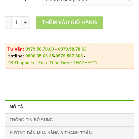
100.000VND
đến
190.000VND
Địa Chỉ Bán Sâm Đại Hành Tại HCM – Uy Tín Tại TP.HCM số lượ
THÊM VÀO GIỎ HÀNG
Tư Vấn:
0979.58.78.63
-
0979.58.78.63
Hotline:
0906.35.63.35
-
0979.587.863
-
FB:Thaphaco
-
Zalo: Thảo Dược THAPHACO
MÔ TẢ
THÔNG TIN BỔ SUNG
HƯỚNG DẪN MUA HÀNG & THANH TOÁN