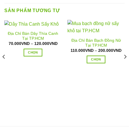
SẢN PHẨM TƯƠNG TỰ
Địa Chỉ Bán Dây Thìa Canh
Tại TP.HCM
Địa Chỉ Bán Bạch Đồng Nữ
Khoảng
70.000
VND
–
120.000
VND
Tại TP.HCM
giá:
Kho
110.000
VND
–
200.000
VND
từ
CHỌN
giá:
70.000VND
từ
đến
Sản
CHỌN
110
120.000VND
đến
phẩm
Sản
200
này
phẩm
có
này
nhiều
có
biến
nhiều
oảng
thể.
biến
:
Các
thể.
.000VND
tùy
n
Các
0.000VND
chọn
tùy
có
chọn
thể
có