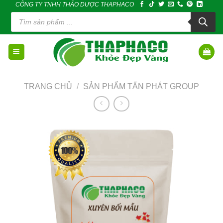
CÔNG TY TNHH THẢO DƯỢC THAPHACO
Skip
Tìm
to
kiếm
sản
content
phẩm
TRANG CHỦ
/
SẢN PHẨM TẤN PHÁT GROUP