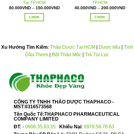
Tại TP.HCM
TP.HCM
oảng
Khoảng
Kho
80.000
VND
–
150.000
VND
40.000
VND
–
200.000
VND
:
giá:
giá:
từ
từ
CHỌN
CHỌN
.000VND
80.000VND
40.
n
đến
đến
Sản
Sản
0.000VND
150.000VND
200
phẩm
phẩm
này
này
có
có
Xu Hướng Tìm Kiếm
:
Thảo Dược Tại HCM
|
Dược liệu
|
Tinh
nhiều
nhiều
Dầu Thơm
|
Bột Thảo Mộc
|
Trà Túi Lọc
biến
biến
thể.
thể.
Các
Các
tùy
tùy
chọn
chọn
có
có
thể
thể
được
được
CÔNG TY TNHH THẢO DƯỢC THAPHACO -
chọn
chọn
MST:0316573568
trên
trên
Tên Quốc Tế:THAPHACO PHARMACEUTICAL
trang
trang
COMPANY LIMITED
sản
sản
ĐT:
-
0906.35.63.35
Khiếu Nại
:
0979.58.78.63
phẩm
phẩm