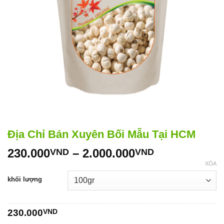
Địa Chỉ Bán Xuyên Bối Mẫu Tại HCM
Khoảng
230.000
–
2.000.000
VND
VND
giá:
XÓA
từ
khối lượng
230.000VND
đến
2.000.000V
230.000
VND