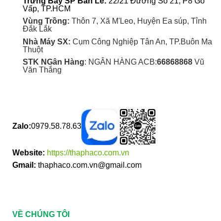
Trưng Bày SP Bán Lẻ:
22/21 Đường Số 21, P8 Gò
Vấp, TP.HCM
Vùng Trồng:
Thôn 7, Xã M'Leo, Huyện Ea súp, Tỉnh
Đắk Lắk
Nhà Máy SX:
Cụm Công Nghiệp Tân An, TP.Buôn Ma
Thuột
STK NGân Hàng
: NGÂN HÀNG ACB:
66868868
Vũ
Văn Thắng
Zalo:
0979.58.78.63
Website:
https://thaphaco.com.vn
Gmail:
thaphaco.com.vn@gmail.com
VỀ CHÚNG TÔI