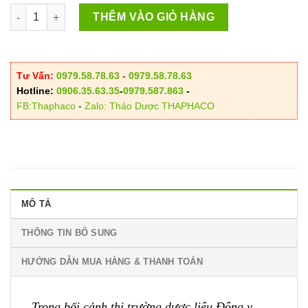
Địa Chỉ Bán Xuyên Bối Mẫu Tại HCM số lượng
THÊM VÀO GIỎ HÀNG
Tư Vấn:
0979.58.78.63
-
0979.58.78.63
Hotline:
0906.35.63.35
-
0979.587.863
-
FB:Thaphaco
-
Zalo: Thảo Dược THAPHACO
MÔ TẢ
THÔNG TIN BỔ SUNG
HƯỚNG DẪN MUA HÀNG & THANH TOÁN
Trong bối cảnh thị trường dược liệu Đông y