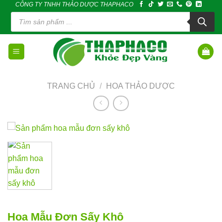
CÔNG TY TNHH THẢO DƯỢC THAPHACO
Skip
Tìm
to
kiếm
sản
content
phẩm
TRANG CHỦ
/
HOA THẢO DƯỢC
Hoa Mẫu Đơn Sấy Khô