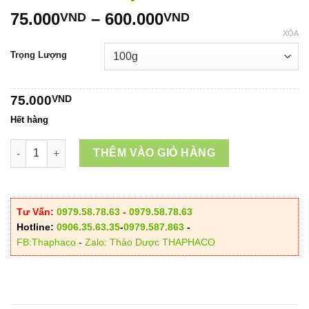
Khoảng
75.000
–
600.000
VND
VND
giá:
XÓA
từ
Trọng Lượng
75.000VND
đến
600.000VND
75.000
VND
Hết hàng
Hoa Mẫu Đơn Sấy Khô số lượng
THÊM VÀO GIỎ HÀNG
Tư Vấn:
0979.58.78.63
-
0979.58.78.63
Hotline:
0906.35.63.35
-
0979.587.863
-
FB:Thaphaco
-
Zalo: Thảo Dược THAPHACO