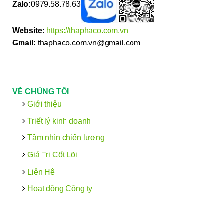
Zalo:
0979.58.78.63
Website:
https://thaphaco.com.vn
Gmail:
thaphaco.com.vn@gmail.com
VỀ CHÚNG TÔI
Giới thiệu
Triết lý kinh doanh
Tầm nhìn chiến lượng
Giá Trị Cốt Lõi
Liên Hệ
Hoạt động Công ty