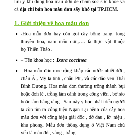
lưu ý khi dùng hoa mẫu đơn để chăm sóc sức khỏe và
cả
địa chỉ bán hoa mẫu đơn sấy khô tại TP.HCM
.
1. Giới thiệu về hoa mẫu đơn
-Hoa mẫu đơn hay còn gọi cây bông trang, long
thuyền hoa, nam mẫu đơn,…. là thực vật thuộc
họ Thiến Thảo .
– Tên khoa học :
Ixora coccinea
Hoa mẫu đơn mọc rộng khắp các nước nhiệt đới ,
châu Á , Mỹ la tinh , châu Phi, và các đảo ven Thái
Bình Dương. Hoa mẫu đơn thường trồng thành bụi
hoặc đơn lẻ , trồng làm cảnh trong công viên , bờ rào
hoặc làm hàng ràng. Sau này y học phát triển người
ta còn tìm ra công hiệu Ngăn Lại bệnh của cây hoa
mẫu đơn với công hiệu giải độc , đỡ đau , lỡ niệu ,
khu phong. Mẫu đơn thông dụng ở Việt Nam chủ
yếu là màu đỏ , vàng , trắng.