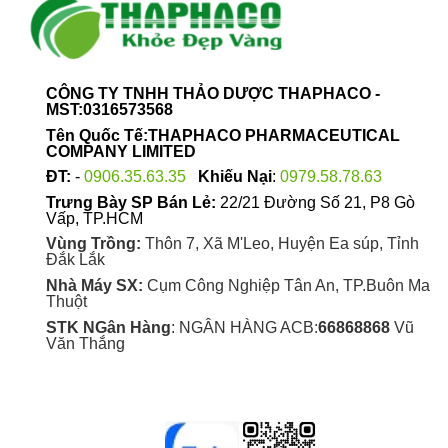
trên
sản
trang
phẩm
sản
phẩm
CÔNG TY TNHH THẢO DƯỢC THAPHACO -
MST:0316573568
Tên Quốc Tế:THAPHACO PHARMACEUTICAL
COMPANY LIMITED
ĐT:
-
0906.35.63.35
Khiếu Nại
:
0979.58.78.63
Trưng Bày SP Bán Lẻ:
22/21 Đường Số 21, P8 Gò
Vấp, TP.HCM
Vùng Trồng:
Thôn 7, Xã M'Leo, Huyện Ea súp, Tỉnh
Đắk Lắk
Nhà Máy SX:
Cụm Công Nghiệp Tân An, TP.Buôn Ma
Thuột
STK NGân Hàng
: NGÂN HÀNG ACB:
66868868
Vũ
Văn Thắng