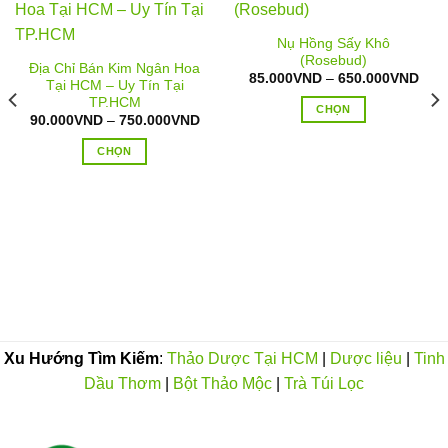
Nụ Hồng Sấy Khô
(Rosebud)
Địa Chỉ Bán Kim Ngân Hoa
Kho
85.000
VND
–
650.000
VND
Tại HCM – Uy Tín Tại
giá:
TP.HCM
từ
CHỌN
85.
Khoảng
90.000
VND
–
750.000
VND
đến
giá:
Sản
650
từ
CHỌN
phẩm
90.000VND
đến
Sản
này
750.000VND
phẩm
có
này
nhiều
oảng
có
biến
:
nhiều
thể.
.000VND
n
biến
Các
0.000VND
thể.
tùy
Các
chọn
tùy
có
Xu Hướng Tìm Kiếm
:
Thảo Dược Tại HCM
|
Dược liệu
|
Tinh
chọn
thể
Dầu Thơm
|
Bột Thảo Mộc
|
Trà Túi Lọc
có
được
thể
chọn
được
trên
chọn
trang