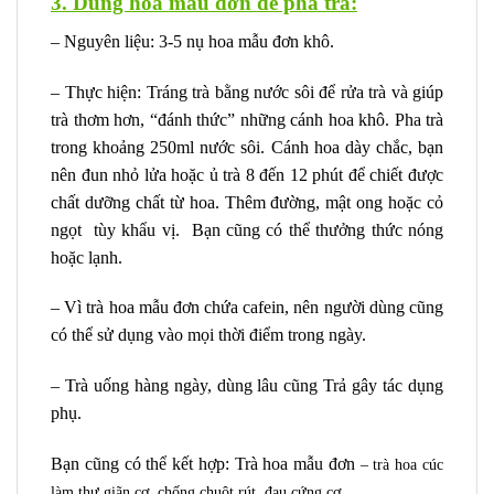
3. Dùng hoa mẫu đơn để pha trà:
– Nguyên liệu: 3-5 nụ hoa mẫu đơn khô.
– Thực hiện: Tráng trà bằng nước sôi để rửa trà và giúp
trà thơm hơn, “đánh thức” những cánh hoa khô. Pha trà
trong khoảng 250ml nước sôi. Cánh hoa dày chắc, bạn
nên đun nhỏ lửa hoặc ủ trà 8 đến 12 phút để chiết được
chất dưỡng chất từ hoa. Thêm đường, mật ong hoặc cỏ
ngọt tùy khẩu vị. Bạn cũng có thể thưởng thức nóng
hoặc lạnh.
– Vì trà hoa mẫu đơn chứa cafein, nên người dùng cũng
có thể sử dụng vào mọi thời điểm trong ngày.
– Trà uống hàng ngày, dùng lâu cũng Trả gây tác dụng
phụ.
Bạn cũng có thể kết hợp: Trà hoa mẫu đơn
– trà hoa cúc
làm thư giãn cơ, chống chuột rút, đau cứng cơ.