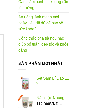
Cách làm bánh mì không cần
lò nướng
Ăn uống lành mạnh mỗi
ngày, liệu đã đủ để bảo vệ
sức khỏe?
Công thức pha trà ngũ hắc
giúp bổ thận, đẹp tóc và khỏe
dáng
SẢN PHẨM MỚI NHẤT
Set Sâm Bí Đao 11
vị
Nấm Lộc Nhung
112.000
VND
–