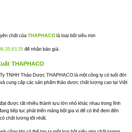
yên chất của
THAPHACO
là loại bột siêu mịn
06.35.63.35
để nhận báo giá.
 Xuất THAPHACO
Ty TNHH Thảo Dược THAPHACO là một công ty có tuổi đời
 và cung cấp các sản phẩm thảo dược chất lượng cao tại Việt
 được rất nhiều thành tựu lớn nhỏ khác nhau trong lĩnh
đang tiếp tục phát triển mảng bột gia vị để có thể đem đến
có chất lượng tốt nhất.
công khi có thể tạo ra một loại bột siêu mịn chất lượng