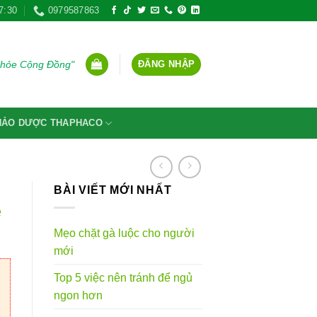
7:30
0979587863
ĐĂNG NHẬP
Khỏe Cộng Đồng"
THẢO DƯỢC THAPHACO
BÀI VIẾT MỚI NHẤT
ệ
Mẹo chặt gà luộc cho người
mới
Top 5 việc nên tránh để ngủ
ngon hơn