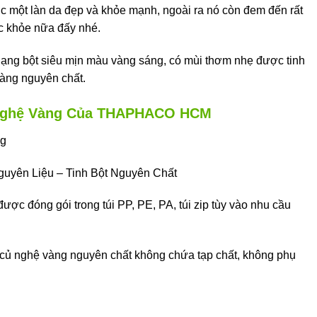
c một làn da đẹp và khỏe mạnh, ngoài ra nó còn đem đến rất
ức khỏe nữa đấy nhé.
 dạng bột siêu mịn màu vàng sáng, có mùi thơm nhẹ được tinh
vàng nguyên chất.
 Nghệ Vàng Của THAPHACO HCM
ng
guyên Liệu – Tinh Bột Nguyên Chất
ợc đóng gói trong túi PP, PE, PA, túi zip tùy vào nhu cầu
củ nghệ vàng nguyên chất không chứa tạp chất, không phụ