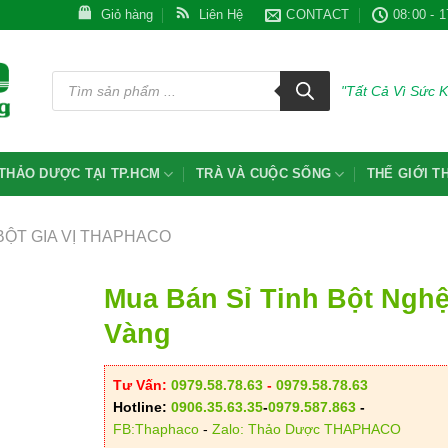
Giỏ hàng
Liên Hệ
CONTACT
08:00 - 1
Tìm
kiếm
"Tất Cả Vì Sức 
sản
phẩm
THẢO DƯỢC TẠI TP.HCM
TRÀ VÀ CUỘC SỐNG
THẾ GIỚI 
BỘT GIA VỊ THAPHACO
Mua Bán Sỉ Tinh Bột Ngh
Vàng
Tư Vấn:
0979.58.78.63
-
0979.58.78.63
Hotline:
0906.35.63.35
-
0979.587.863
-
FB:Thaphaco
-
Zalo: Thảo Dược THAPHACO