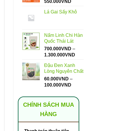
Khoảng
550.000
VND
giá:
Lá Gai Sấy Khô
từ
112.000VND
đến
550.000VND
Nấm Linh Chi Hàn
Quốc Thái Lát
700.000
VND
–
Khoảng
1.300.000
VND
giá:
Đậu Đen Xanh
từ
Lòng Nguyên Chất
700.000VND
60.000
VND
–
đến
Khoảng
100.000
VND
1.300.000VND
giá:
từ
60.000VND
CHÍNH SÁCH MUA
đến
HÀNG
100.000VND
Thanh toán thuận tiện