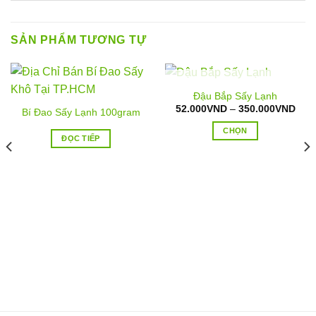
SẢN PHẨM TƯƠNG TỰ
HẾT HÀNG
Đậu Bắp Sấy Lạnh
Kho
52.000
VND
–
350.000
VND
Bí Đao Sấy Lạnh 100gram
giá:
từ
CHỌN
52.
ĐỌC TIẾP
đến
Sản
350
phẩm
này
có
nhiều
biến
thể.
Các
tùy
chọn
có
thể