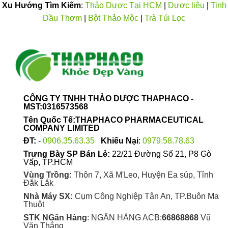
Xu Hướng Tìm Kiếm
:
Thảo Dược Tại HCM
|
Dược liệu
|
Tinh
được
chọn
Dầu Thơm
|
Bột Thảo Mộc
|
Trà Túi Lọc
trên
trang
sản
phẩm
CÔNG TY TNHH THẢO DƯỢC THAPHACO -
MST:0316573568
Tên Quốc Tế:THAPHACO PHARMACEUTICAL
COMPANY LIMITED
ĐT:
-
0906.35.63.35
Khiếu Nại
:
0979.58.78.63
Trưng Bày SP Bán Lẻ:
22/21 Đường Số 21, P8 Gò
Vấp, TP.HCM
Vùng Trồng:
Thôn 7, Xã M'Leo, Huyện Ea súp, Tỉnh
Đắk Lắk
Nhà Máy SX:
Cụm Công Nghiệp Tân An, TP.Buôn Ma
Thuột
STK NGân Hàng
: NGÂN HÀNG ACB:
66868868
Vũ
Văn Thắng