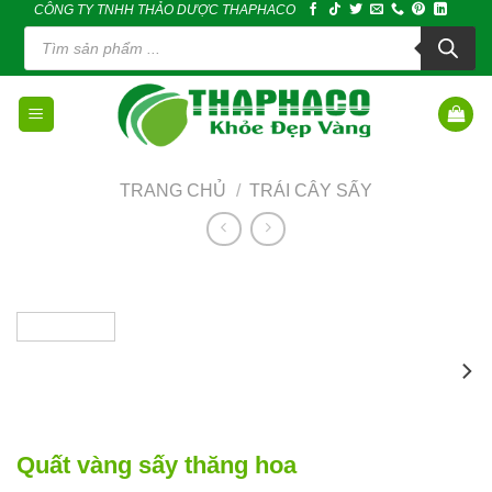
CÔNG TY TNHH THẢO DƯỢC THAPHACO
Skip
Tìm
to
kiếm
sản
content
phẩm
TRANG CHỦ
/
TRÁI CÂY SẤY
Quất vàng sấy thăng hoa