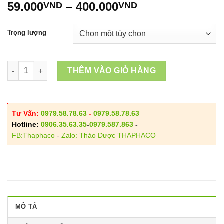
Khoảng
59.000
–
400.000
VND
VND
giá:
từ
Trọng lượng
59.000VND
đến
400.000VND
Quất vàng sấy thăng hoa số lượng
THÊM VÀO GIỎ HÀNG
Tư Vấn:
0979.58.78.63
-
0979.58.78.63
Hotline:
0906.35.63.35
-
0979.587.863
-
FB:Thaphaco
-
Zalo: Thảo Dược THAPHACO
MÔ TẢ