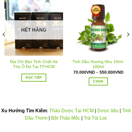
HẾT HÀNG
Địa Chỉ Bán Tinh Chất Hà
Tinh Dầu Hương Nhu 10ml-
Thủ Ô Đỏ Tại TP.HCM
100ml
oảng
Kho
70.000
VND
–
550.000
VND
á:
giá:
ĐỌC TIẾP
từ
CHỌN
0.000VND
70.
n
đến
Sản
0.000VND
550
phẩm
này
có
Xu Hướng Tìm Kiếm
:
Thảo Dược Tại HCM
|
Dược liệu
|
Tinh
nhiều
Dầu Thơm
|
Bột Thảo Mộc
|
Trà Túi Lọc
biến
thể.
Các