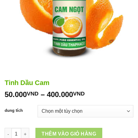
Tinh Dầu Cam
Khoảng
50.000
–
400.000
VND
VND
giá:
từ
dung tích
50.000VND
đến
400.000VND
Tinh Dầu Cam số lượng
THÊM VÀO GIỎ HÀNG