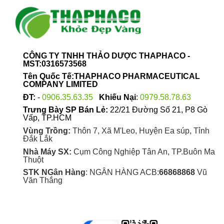
tùy
chọn
có
thể
được
CÔNG TY TNHH THẢO DƯỢC THAPHACO -
chọn
MST:0316573568
trên
Tên Quốc Tế:THAPHACO PHARMACEUTICAL
trang
COMPANY LIMITED
sản
ĐT:
-
0906.35.63.35
Khiếu Nại
:
0979.58.78.63
phẩm
Trưng Bày SP Bán Lẻ:
22/21 Đường Số 21, P8 Gò
Vấp, TP.HCM
Vùng Trồng:
Thôn 7, Xã M'Leo, Huyện Ea súp, Tỉnh
Đắk Lắk
Nhà Máy SX:
Cụm Công Nghiệp Tân An, TP.Buôn Ma
Thuột
STK NGân Hàng
: NGÂN HÀNG ACB:
66868868
Vũ
Văn Thắng