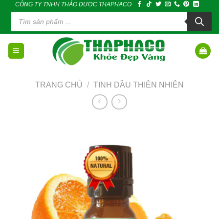
CÔNG TY TNHH THẢO DƯỢC THAPHACO
Skip
Tìm
to
kiếm
sản
content
phẩm
TRANG CHỦ
/
TINH DẦU THIÊN NHIÊN