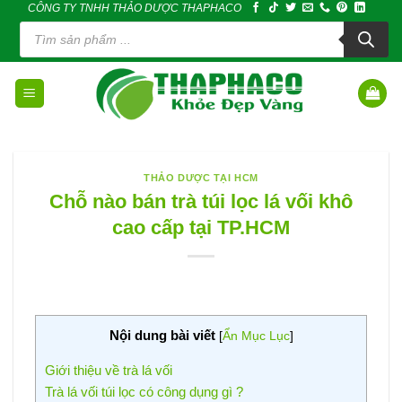
CÔNG TY TNHH THẢO DƯỢC THAPHACO
Skip
Tìm
to
kiếm
sản
content
phẩm
THẢO DƯỢC TẠI HCM
Chỗ nào bán trà túi lọc lá vối khô
cao cấp tại TP.HCM
Nội dung bài viết
[
Ẩn Mục Lục
]
Giới thiệu về trà lá vối
Trà lá vối túi lọc có công dụng gì ?