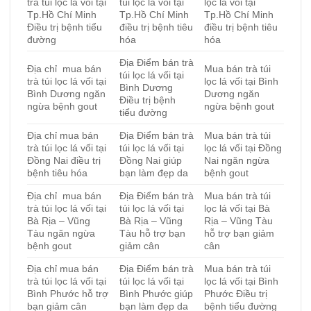
trà túi lọc lá vối tại
túi lọc lá vối tại
lọc lá vối tại
chọn
Tp.Hồ Chí Minh
Tp.Hồ Chí Minh
Tp.Hồ Chí Minh
có
Điều trị bệnh tiểu
điều trị bệnh tiêu
điều trị bệnh tiêu
thể
đường
hóa
hóa
được
Địa Điểm bán trà
chọn
Địa chỉ mua bán
Mua bán trà túi
túi lọc lá vối tại
trà túi lọc lá vối tại
lọc lá vối tại Bình
trên
Bình Dương
Bình Dương ngăn
Dương ngăn
trang
Điều trị bệnh
ngừa bệnh gout
ngừa bệnh gout
sản
tiểu đường
phẩm
Địa chỉ mua bán
Địa Điểm bán trà
Mua bán trà túi
trà túi lọc lá vối tại
túi lọc lá vối tại
lọc lá vối tại Đồng
Đồng Nai điều trị
Đồng Nai giúp
Nai ngăn ngừa
bệnh tiêu hóa
bạn làm đẹp da
bệnh gout
Địa chỉ mua bán
Địa Điểm bán trà
Mua bán trà túi
trà túi lọc lá vối tại
túi lọc lá vối tại
lọc lá vối tại Bà
Bà Rịa – Vũng
Bà Rịa – Vũng
Rịa – Vũng Tàu
Tàu ngăn ngừa
Tàu hỗ trợ bạn
hỗ trợ bạn giảm
bệnh gout
giảm cân
cân
Địa chỉ mua bán
Địa Điểm bán trà
Mua bán trà túi
trà túi lọc lá vối tại
túi lọc lá vối tại
lọc lá vối tại Bình
Bình Phước hỗ trợ
Bình Phước giúp
Phước Điều trị
bạn giảm cân
bạn làm đẹp da
bệnh tiểu đường