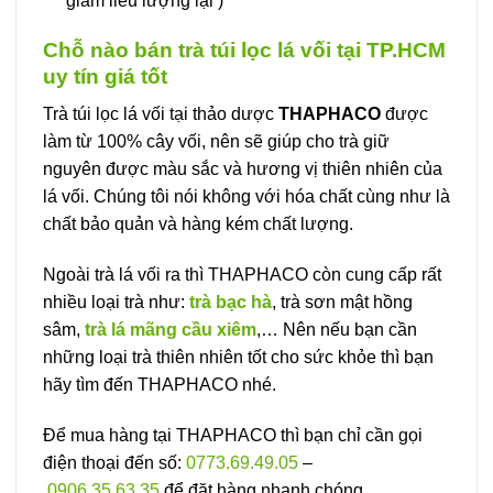
giảm liều lượng lại )
Chỗ nào bán trà túi lọc lá vối tại TP.HCM
uy tín giá tốt
Trà túi lọc lá vối tại thảo dược
THAPHACO
được
làm từ 100% cây vối, nên sẽ giúp cho trà giữ
nguyên được màu sắc và hương vị thiên nhiên của
lá vối. Chúng tôi nói không với hóa chất cùng như là
chất bảo quản và hàng kém chất lượng.
Ngoài trà lá vối ra thì THAPHACO còn cung cấp rất
nhiều loại trà như:
trà bạc hà
, trà sơn mật hồng
sâm,
trà lá mãng cầu xiêm
,… Nên nếu bạn cần
những loại trà thiên nhiên tốt cho sức khỏe thì bạn
hãy tìm đến THAPHACO nhé.
Để mua hàng tại THAPHACO thì bạn chỉ cần gọi
điện thoại đến số:
0773.69.49.05
–
0906.35.63.35
để đặt hàng nhanh chóng