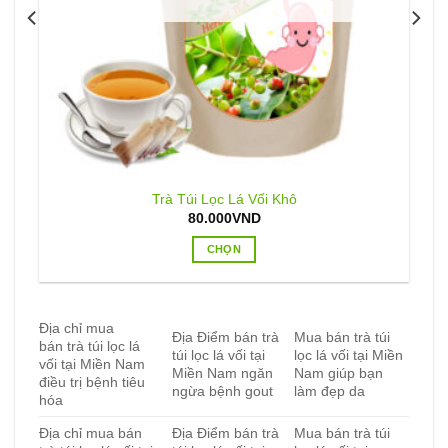
Trà Túi Lọc Lá Vối Khô
80.000
VND
CHỌN
Sản
phẩm
này
Địa chỉ mua
có
Địa Điểm bán trà
Mua bán trà túi
bán trà túi lọc lá
túi lọc lá vối tại
lọc lá vối tại Miền
nhiều
vối tại Miền Nam
Miền Nam ngăn
Nam giúp bạn
biến
điều trị bệnh tiêu
ngừa bệnh gout
làm đẹp da
thể.
hóa
Các
Địa chỉ mua bán
Địa Điểm bán trà
Mua bán trà túi
tùy