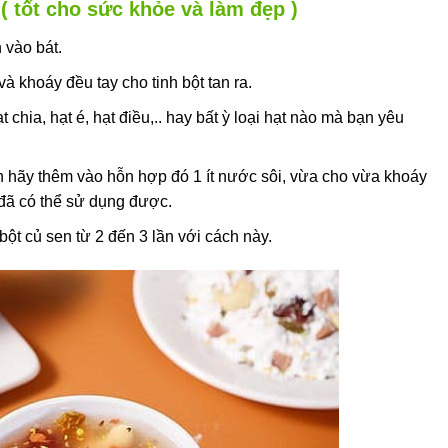
( tốt cho sức khỏe và làm đẹp )
 vào bát.
à khoáy đều tay cho tinh bột tan ra.
 chia, hạt é, hạt điều,.. hay bất ỳ loại hạt nào mà bạn yêu
ạn hãy thêm vào hỗn hợp đó 1 ít nước sôi, vừa cho vừa khoáy
à đã có thể sử dụng được.
bột củ sen từ 2 đến 3 lần với cách này.