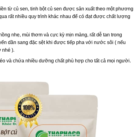
iền từ củ sen, tinh bột củ sen được sản xuất theo một phương
i qua rất nhiều quy trình khác nhau để có đạt được chất lượng
hồng nhẹ, mùi thơm và cực kỳ mịn màng, rất dễ tan trong
ển dần sang đặc sệt khi được tiếp pha với nước sôi ( nếu
 nhé ).
t béo và chứa nhiều dưỡng chất phù hợp cho tất cả mọi người.