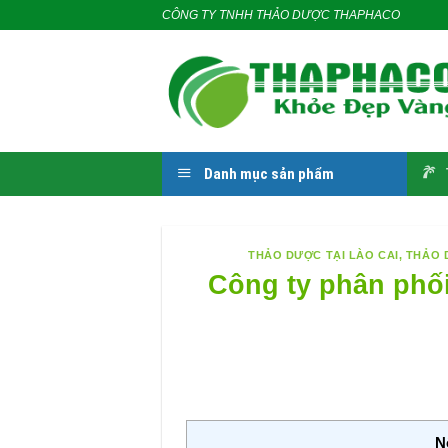
Skip
CÔNG TY TNHH THẢO DƯỢC THAPHACO
to
content
Danh mục sản phẩm
THẢO DƯỢC TẠI LÀO CAI
,
THẢO 
Công ty phân phối
N