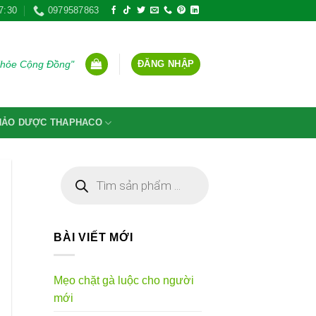
7:30
0979587863
ĐĂNG NHẬP
Khỏe Cộng Đồng"
THẢO DƯỢC THAPHACO
Tìm
kiếm
sản
phẩm
BÀI VIẾT MỚI
Mẹo chặt gà luộc cho người
mới