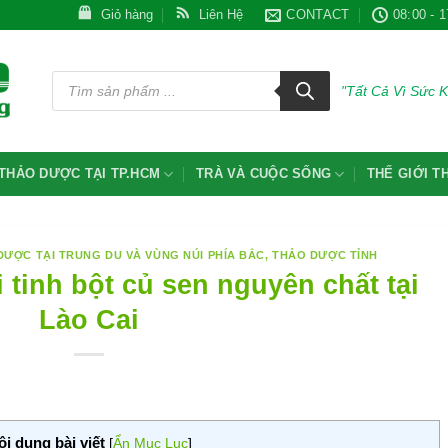
Giỏ hàng
Liên Hệ
CONTACT
08:00 - 1
Tìm
kiếm
"Tất Cả Vì Sức 
sản
phẩm
THẢO DƯỢC TẠI TP.HCM
TRÀ VÀ CUỘC SỐNG
THẾ GIỚI 
DƯỢC TẠI TRUNG DU VÀ VÙNG NÚI PHÍA BẮC
,
THẢO DƯỢC TỈNH
 tinh bột củ sen nguyên chất tại
Lào Cai
ội dung bài viết
[
Ẩn Mục Lục
]