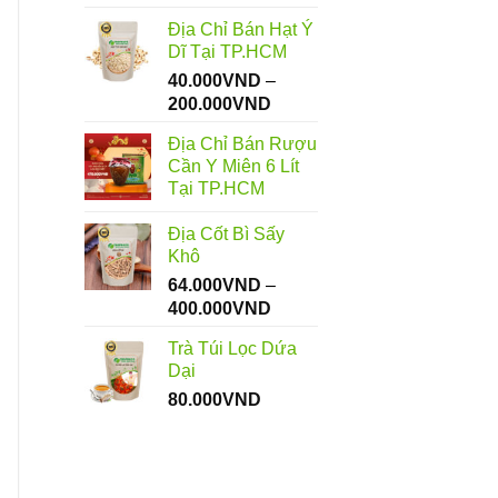
Địa Chỉ Bán Hạt Ý
Dĩ Tại TP.HCM
40.000
VND
–
Khoảng
200.000
VND
giá:
Địa Chỉ Bán Rượu
từ
Cần Y Miên 6 Lít
40.000VND
Tại TP.HCM
đến
200.000VND
Địa Cốt Bì Sấy
Khô
64.000
VND
–
Khoảng
400.000
VND
giá:
Trà Túi Lọc Dứa
từ
Dại
64.000VND
80.000
VND
đến
400.000VND