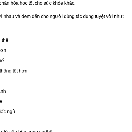
phần hóa học tốt cho sức khỏe khác.
ới nhau và đem đến cho người dùng tác dụng tuyệt vời như:
 thể
hơn
hể
thông tốt hơn
ạnh
e
iấc ngủ
ư từ sâu bên trong cơ thể