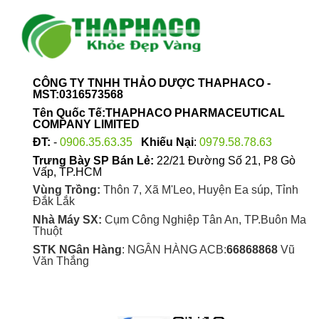
CÔNG TY TNHH THẢO DƯỢC THAPHACO -
MST:0316573568
Tên Quốc Tế:THAPHACO PHARMACEUTICAL
COMPANY LIMITED
ĐT:
-
0906.35.63.35
Khiếu Nại
:
0979.58.78.63
Trưng Bày SP Bán Lẻ:
22/21 Đường Số 21, P8 Gò
Vấp, TP.HCM
Vùng Trồng:
Thôn 7, Xã M'Leo, Huyện Ea súp, Tỉnh
Đắk Lắk
Nhà Máy SX:
Cụm Công Nghiệp Tân An, TP.Buôn Ma
Thuột
STK NGân Hàng
: NGÂN HÀNG ACB:
66868868
Vũ
Văn Thắng