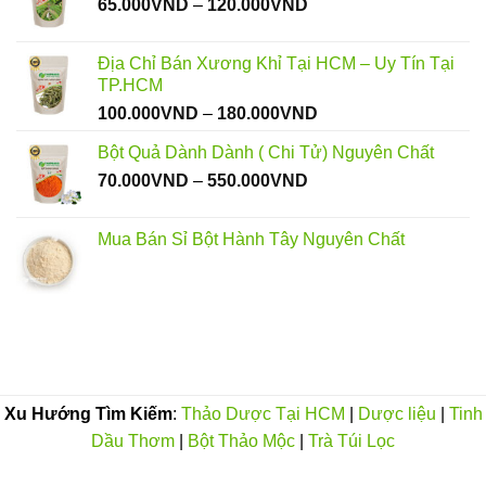
Khoảng
65.000
VND
–
120.000
VND
giá:
từ
Địa Chỉ Bán Xương Khỉ Tại HCM – Uy Tín Tại
65.000VND
TP.HCM
đến
Khoảng
100.000
VND
–
180.000
VND
120.000VND
giá:
Bột Quả Dành Dành ( Chi Tử) Nguyên Chất
từ
Khoảng
70.000
VND
–
550.000
VND
100.000VND
giá:
đến
từ
180.000VND
Mua Bán Sỉ Bột Hành Tây Nguyên Chất
70.000VND
đến
550.000VND
Xu Hướng Tìm Kiếm
:
Thảo Dược Tại HCM
|
Dược liệu
|
Tinh
Dầu Thơm
|
Bột Thảo Mộc
|
Trà Túi Lọc