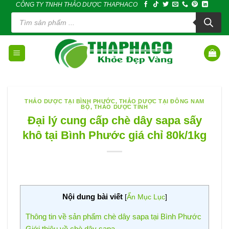
CÔNG TY TNHH THẢO DƯỢC THAPHACO
Skip
Tìm
to
kiếm
sản
content
phẩm
THẢO DƯỢC TẠI BÌNH PHƯỚC
,
THẢO DƯỢC TẠI ĐÔNG NAM
BỘ
,
THẢO DƯỢC TỈNH
Đại lý cung cấp chè dây sapa sấy
khô tại Bình Phước giá chỉ 80k/1kg
Nội dung bài viết
[
Ẩn Mục Lục
]
Thông tin về sản phẩm chè dây sapa tại Bình Phước
Giới thiệu về chè dây sapa