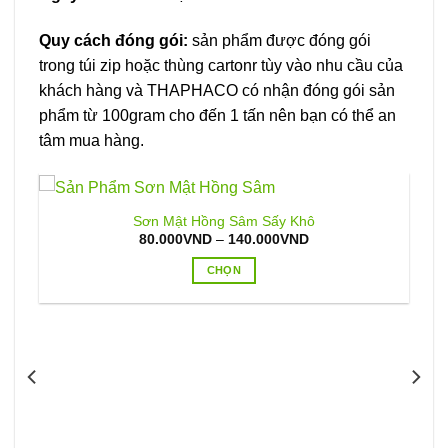
Quy cách đóng gói:
sản phẩm được đóng gói
trong túi zip hoặc thùng cartonr tùy vào nhu cầu của
khách hàng và THAPHACO có nhận đóng gói sản
phẩm từ 100gram cho đến 1 tấn nên bạn có thể an
tâm mua hàng.
Sơn Mật Hồng Sâm Sấy Khô
Khoảng
80.000
VND
–
140.000
VND
giá:
từ
CHỌN
80.000VND
đến
Sản
140.000VND
phẩm
này
có
nhiều
biến
thể.
Các