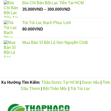
Địa Chỉ Bán Bột Lạc Tiên Tại HCM
Khoảng
35.000
VND
–
300.000
VND
giá:
từ
Trà Túi Lọc Bạch Phục Linh
35.000VND
80.000
VND
đến
300.000VND
Mua Bán Sỉ Bột Lá Sen Nguyên Chất
Xu Hướng Tìm Kiếm
:
Thảo Dược Tại HCM
|
Dược liệu
|
Tinh
Dầu Thơm
|
Bột Thảo Mộc
|
Trà Túi Lọc