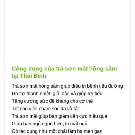
tùy
chọn
có
thể
được
chọn
trên
trang
sản
phẩm
Công dụng của trà sơn mật hồng sâm
tại Thái Bình
Trà sơn mật hồng sâm giúp điều trị bệnh tiểu đường
Hỗ trợ thanh nhiệt, giải độc và giúp lợi tiểu
Tăng cường sức đề kháng cho cơ thể
Tốt cho việc chăm sóc da và tóc
Trà sơn mật giúp bạn giảm cân cực hiệu quả
Giúp bạn ngủ ngon hơn, trị mất ngủ
Có tác dụng như một chất làm hạ men gan