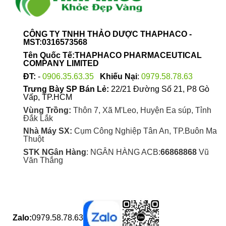
CÔNG TY TNHH THẢO DƯỢC THAPHACO -
MST:0316573568
Tên Quốc Tế:THAPHACO PHARMACEUTICAL
COMPANY LIMITED
ĐT:
-
0906.35.63.35
Khiếu Nại
:
0979.58.78.63
Trưng Bày SP Bán Lẻ:
22/21 Đường Số 21, P8 Gò
Vấp, TP.HCM
Vùng Trồng:
Thôn 7, Xã M'Leo, Huyện Ea súp, Tỉnh
Đắk Lắk
Nhà Máy SX:
Cụm Công Nghiệp Tân An, TP.Buôn Ma
Thuột
STK NGân Hàng
: NGÂN HÀNG ACB:
66868868
Vũ
Văn Thắng
Zalo:
0979.58.78.63