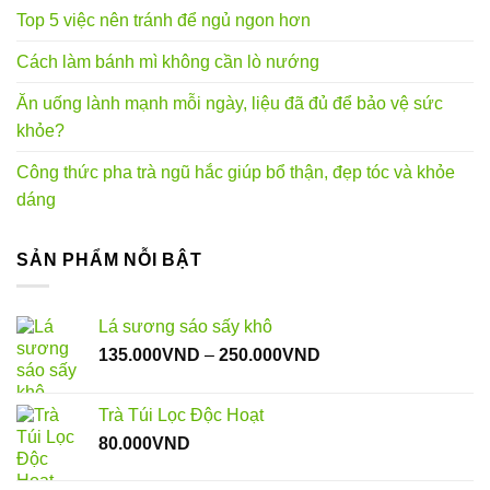
Top 5 việc nên tránh để ngủ ngon hơn
Cách làm bánh mì không cần lò nướng
Ăn uống lành mạnh mỗi ngày, liệu đã đủ để bảo vệ sức
khỏe?
Công thức pha trà ngũ hắc giúp bổ thận, đẹp tóc và khỏe
dáng
SẢN PHẨM NỖI BẬT
Lá sương sáo sấy khô
Khoảng
135.000
VND
–
250.000
VND
giá:
từ
Trà Túi Lọc Độc Hoạt
135.000VND
80.000
VND
đến
250.000VND