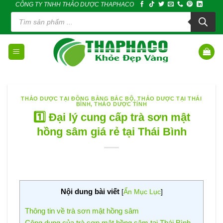
CÔNG TY TNHH THẢO DƯỢC THAPHACO
Skip
Tìm
to
kiếm
sản
content
phẩm
THẢO DƯỢC TẠI ĐỒNG BẰNG BẮC BỘ
,
THẢO DƯỢC TẠI THÁI
BÌNH
,
THẢO DƯỢC TỈNH
1️⃣ Đại lý cung cấp trà sơn mật
hồng sâm giá rẻ tại Thái Bình
Nội dung bài viết
[
Ẩn Mục Lục
]
Thông tin về trà sơn mật hồng sâm
Công dụng của trà sơn mật hồng sâm tại Thái Bình