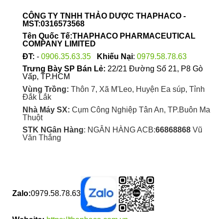
thể
được
CÔNG TY TNHH THẢO DƯỢC THAPHACO -
chọn
MST:0316573568
trên
Tên Quốc Tế:THAPHACO PHARMACEUTICAL
trang
COMPANY LIMITED
sản
ĐT:
-
0906.35.63.35
Khiếu Nại
:
0979.58.78.63
phẩm
Trưng Bày SP Bán Lẻ:
22/21 Đường Số 21, P8 Gò
Vấp, TP.HCM
Vùng Trồng:
Thôn 7, Xã M'Leo, Huyện Ea súp, Tỉnh
Đắk Lắk
Nhà Máy SX:
Cụm Công Nghiệp Tân An, TP.Buôn Ma
Thuột
STK NGân Hàng
: NGÂN HÀNG ACB:
66868868
Vũ
Văn Thắng
Zalo:
0979.58.78.63