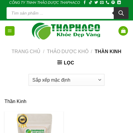
CÔNG TY TNHH THẢO DƯỢC THAPHACO
Skip
Tìm
to
kiếm
sản
content
phẩm
TRANG CHỦ
/
THẢO DƯỢC KHÔ
/
THẦN KINH
LỌC
Thần Kinh