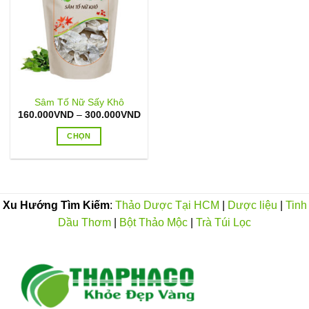
Sâm Tố Nữ Sấy Khô
Khoảng
160.000
VND
–
300.000
VND
giá:
từ
CHỌN
160.000VND
đến
Sản
300.000VND
phẩm
này
có
Xu Hướng Tìm Kiếm
:
Thảo Dược Tại HCM
|
Dược liệu
|
Tinh
nhiều
Dầu Thơm
|
Bột Thảo Mộc
|
Trà Túi Lọc
biến
thể.
Các
tùy
chọn
có