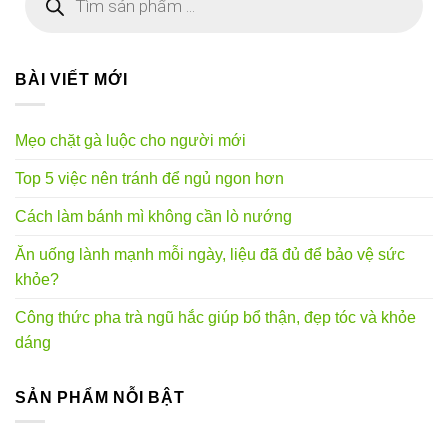
kiếm
sản
phẩm
BÀI VIẾT MỚI
Mẹo chặt gà luộc cho người mới
Top 5 việc nên tránh để ngủ ngon hơn
Cách làm bánh mì không cần lò nướng
Ăn uống lành mạnh mỗi ngày, liệu đã đủ để bảo vệ sức
khỏe?
Công thức pha trà ngũ hắc giúp bổ thận, đẹp tóc và khỏe
dáng
SẢN PHẨM NỖI BẬT