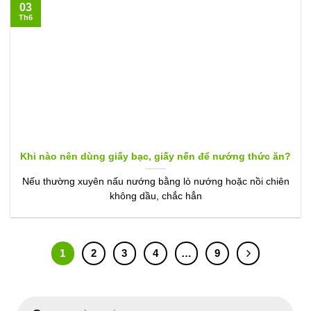
03
Th6
Khi nào nên dùng giấy bạc, giấy nến để nướng thức ăn?
Nếu thường xuyên nấu nướng bằng lò nướng hoặc nồi chiên
không dầu, chắc hẳn
1
2
3
4
…
9
Tìm