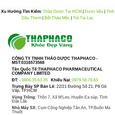
Xu Hướng Tìm Kiếm
:
Thảo Dược Tại HCM
|
Dược liệu
|
Tinh
Dầu Thơm
|
Bột Thảo Mộc
|
Trà Túi Lọc
CÔNG TY TNHH THẢO DƯỢC THAPHACO -
MST:0316573568
Tên Quốc Tế:THAPHACO PHARMACEUTICAL
COMPANY LIMITED
ĐT:
-
0906.35.63.35
Khiếu Nại
:
0979.58.78.63
Trưng Bày SP Bán Lẻ:
22/21 Đường Số 21, P8 Gò
Vấp, TP.HCM
Vùng Trồng:
Thôn 7, Xã M'Leo, Huyện Ea súp, Tỉnh
Đắk Lắk
Nhà Máy SX:
Cụm Công Nghiệp Tân An, TP.Buôn Ma
Thuột