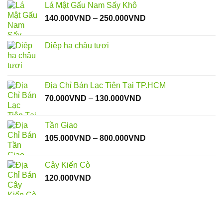
Lá Mật Gấu Nam Sấy Khô
Khoảng
140.000
VND
–
250.000
VND
giá:
từ
Diệp hạ châu tươi
140.000VND
đến
250.000VND
Địa Chỉ Bán Lạc Tiên Tại TP.HCM
Khoảng
70.000
VND
–
130.000
VND
giá:
từ
Tần Giao
70.000VND
Khoảng
105.000
VND
–
800.000
VND
đến
giá:
130.000VND
từ
Cây Kiến Cò
105.000VND
120.000
VND
đến
800.000VND