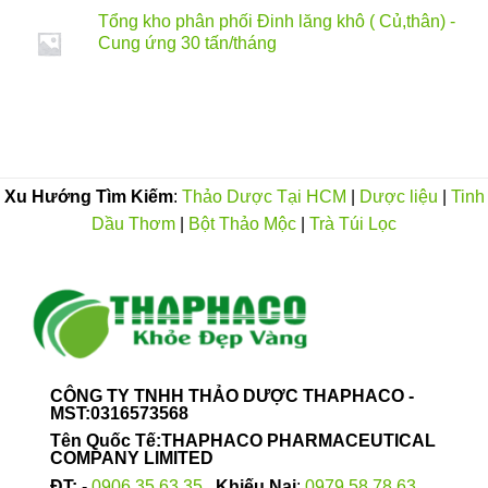
Tổng kho phân phối Đinh lăng khô ( Củ,thân) -
Cung ứng 30 tấn/tháng
Xu Hướng Tìm Kiếm
:
Thảo Dược Tại HCM
|
Dược liệu
|
Tinh
Dầu Thơm
|
Bột Thảo Mộc
|
Trà Túi Lọc
CÔNG TY TNHH THẢO DƯỢC THAPHACO -
MST:0316573568
Tên Quốc Tế:THAPHACO PHARMACEUTICAL
COMPANY LIMITED
ĐT:
-
0906.35.63.35
Khiếu Nại
:
0979.58.78.63