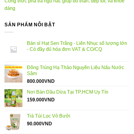
Công thức pha trà ngũ hắc giúp bổ thận, đẹp tóc và khỏe
dáng
SẢN PHẨM NỖI BẬT
Bán sỉ Hạt Sen Trắng - Liên Nhục số lượng lớn
- Có đầy đủ hóa đơn VAT & CO/CQ
Đông Trùng Hạ Thảo Nguyên Liệu Nấu Nước
Sâm
800.000
VND
Nơi Bán Dầu Dừa Tại TP.HCM Uy Tín
159.000
VND
Trà Túi Lọc Vỏ Bưởi
90.000
VND