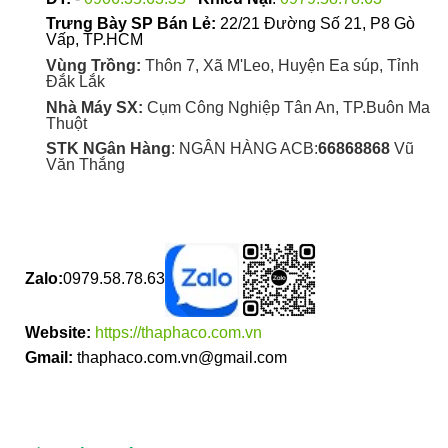
Trưng Bày SP Bán Lẻ:
22/21 Đường Số 21, P8 Gò
Vấp, TP.HCM
Vùng Trồng:
Thôn 7, Xã M'Leo, Huyện Ea súp, Tỉnh
Đắk Lắk
Nhà Máy SX:
Cụm Công Nghiệp Tân An, TP.Buôn Ma
Thuột
STK NGân Hàng
: NGÂN HÀNG ACB:
66868868
Vũ
Văn Thắng
Zalo:
0979.58.78.63
Website:
https://thaphaco.com.vn
Gmail:
thaphaco.com.vn@gmail.com