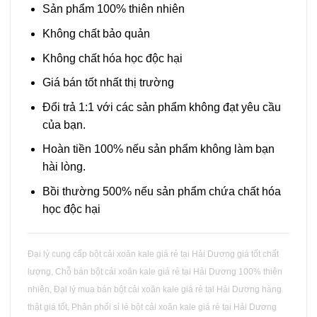
nhiều
Sản phẩm 100% thiên nhiên
biến
Không chất bảo quản
thể.
Các
Không chất hóa học độc hại
tùy
Giá bán tốt nhất thị trường
chọn
có
Đổi trả 1:1 với các sản phẩm không đạt yêu cầu
thể
của bạn.
được
chọn
Hoàn tiền 100% nếu sản phẩm không làm bạn
trên
hài lòng.
trang
sản
Bồi thường 500% nếu sản phẩm chứa chất hóa
phẩm
học độc hại
Đại lý cung cấp bột cải xoăn kale giá rẻ tại Hải Dương giá tốt chất
lượng, Chỗ bán bột cải xoăn kale giá rẻ tại Hải Dương 100% thiên
nhiên, Đại lý mua bán bột cải xoăn kale giá rẻ tại Hải Dương hàng
thật giá tốt, Phân phối sỉ lẻ bột cải xoăn kale giá rẻ tại Hải Dương