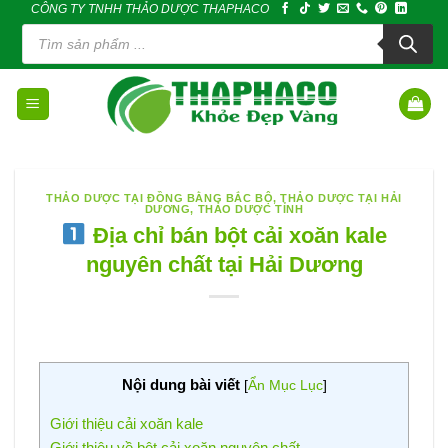
CÔNG TY TNHH THẢO DƯỢC THAPHACO
Skip
Tìm
to
kiếm
sản
content
phẩm
THẢO DƯỢC TẠI ĐỒNG BẰNG BẮC BỘ
,
THẢO DƯỢC TẠI HẢI
DƯƠNG
,
THẢO DƯỢC TỈNH
Địa chỉ bán bột cải xoăn kale
nguyên chất tại Hải Dương
Nội dung bài viết
[
Ẩn Mục Lục
]
Giới thiệu cải xoăn kale
Giới thiệu về bột cải xoăn nguyên chất