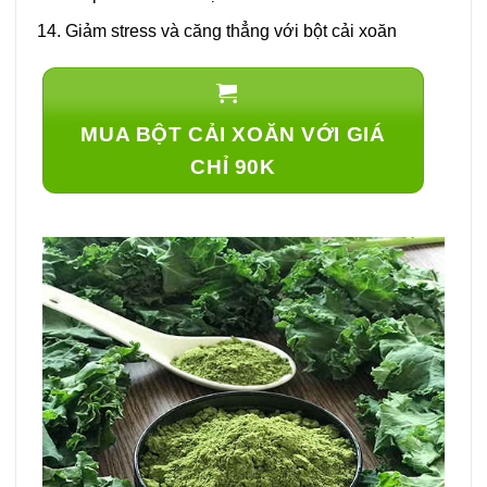
Giảm stress và căng thẳng với bột cải xoăn
MUA BỘT CẢI XOĂN VỚI GIÁ
CHỈ 90K