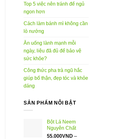
Top 5 việc nên tránh để ngủ
ngon hơn
Cách làm bánh mì không cần
lò nướng
Ăn uống lành mạnh mỗi
ngày, liệu đã đủ để bảo vệ
sức khỏe?
Công thức pha trà ngũ hắc
giúp bổ thận, đẹp tóc và khỏe
dáng
SẢN PHẨM NỖI BẬT
Bột Lá Neem
Nguyên Chất
55.000
VND
–