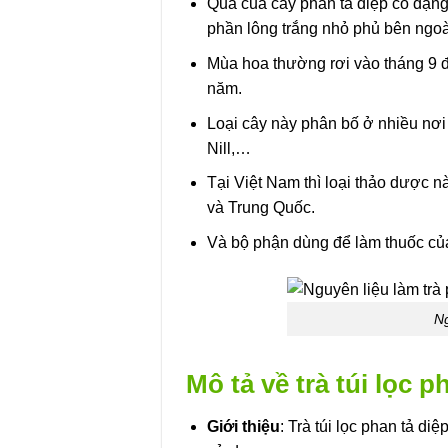
Quả của cây phan tả diệp có dạng 
phần lông trắng nhỏ phủ bên ngoà
Mùa hoa thường rơi vào tháng 9 
năm.
Loại cây này phân bố ở nhiều nơi
Nill,…
Tại Việt Nam thì loại thảo dược 
và Trung Quốc.
Và bộ phận dùng để làm thuốc của 
Ng
Mô tả về trà túi lọc p
Giới thiệu
: Trà túi lọc phan tả di