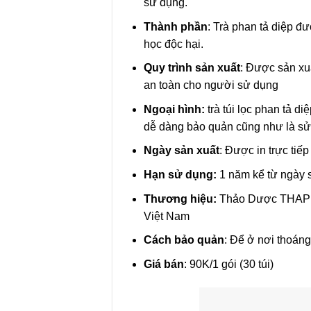
sử dụng.
Thành phần
: Trà phan tả diệp đ
học độc hại.
Quy trình sản xuất
: Được sản xu
an toàn cho người sử dụng
Ngoại hình:
trà túi lọc phan tả d
dễ dàng bảo quản cũng như là s
Ngày sản xuất
: Được in trực tiế
Hạn sử dụng:
1 năm kể từ ngày 
Thương hiệu:
Thảo Dược THAPH
Việt Nam
Cách bảo quản
: Để ở nơi thoáng
Giá bán
: 90K/1 gói (30 túi)