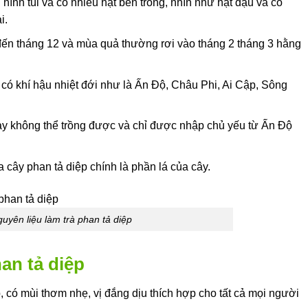
hình túi và có nhiều hạt bên trong, nhìn như hạt đậu và có
i.
đến tháng 12 và mùa quả thường rơi vào tháng 2 tháng 3 hằng
 có khí hậu nhiệt đới như là Ấn Độ, Châu Phi, Ai Cập, Sông
này không thể trồng được và chỉ được nhập chủ yếu từ Ấn Độ
cây phan tả diệp chính là phần lá của cây.
uyên liệu làm trà phan tả diệp
han tả diệp
ệp, có mùi thơm nhẹ, vị đắng dịu thích hợp cho tất cả mọi người