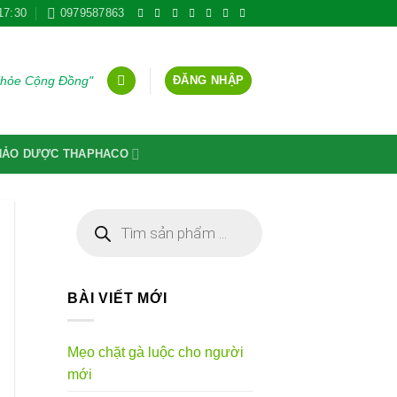
17:30
0979587863
ĐĂNG NHẬP
Khỏe Cộng Đồng"
THẢO DƯỢC THAPHACO
Tìm
kiếm
sản
phẩm
BÀI VIẾT MỚI
Mẹo chặt gà luộc cho người
mới