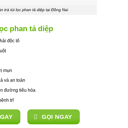
án trà túi lọc phan tả diệp tại Đồng Nai
lọc phan tả diệp
hải độc tố
uột
trị mụn
ả và an toàn
n đường tiêu hóa
ệnh trĩ
NGAY
GỌI NGAY