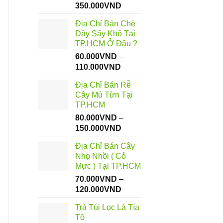
Khoảng
350.000
VND
giá:
Địa Chỉ Bán Chè
từ
Dây Sấy Khô Tại
55.000VND
TP.HCM Ở Đâu ?
đến
60.000
VND
–
350.000VND
Khoảng
110.000
VND
giá:
Địa Chỉ Bán Rễ
từ
Cây Mú Từn Tại
60.000VND
TP.HCM
đến
80.000
VND
–
110.000VND
Khoảng
150.000
VND
giá:
Địa Chỉ Bán Cây
từ
Nhọ Nhồi ( Cỏ
80.000VND
Mực ) Tại TP.HCM
đến
70.000
VND
–
150.000VND
Khoảng
120.000
VND
giá:
Trà Túi Lọc Lá Tía
từ
Tô
70.000VND