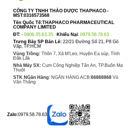
CÔNG TY TNHH THẢO DƯỢC THAPHACO -
MST:0316573568
Tên Quốc Tế:THAPHACO PHARMACEUTICAL
COMPANY LIMITED
ĐT:
-
0906.35.63.35
Khiếu Nại
:
0979.58.78.63
Trưng Bày SP Bán Lẻ:
22/21 Đường Số 21, P8 Gò
Vấp, TP.HCM
Vùng Trồng:
Thôn 7, Xã M'Leo, Huyện Ea súp, Tỉnh
Đắk Lắk
Nhà Máy SX:
Cụm Công Nghiệp Tân An, TP.Buôn Ma
Thuột
STK NGân Hàng
: NGÂN HÀNG ACB:
66868868
Vũ
Văn Thắng
Zalo:
0979.58.78.63