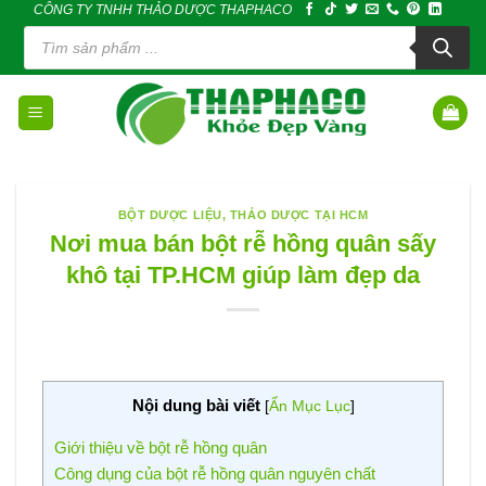
CÔNG TY TNHH THẢO DƯỢC THAPHACO
Skip
Tìm
to
kiếm
sản
content
phẩm
BỘT DƯỢC LIỆU
,
THẢO DƯỢC TẠI HCM
Nơi mua bán bột rễ hồng quân sấy
khô tại TP.HCM giúp làm đẹp da
Nội dung bài viết
[
Ẩn Mục Lục
]
Giới thiệu về bột rễ hồng quân
Công dụng của bột rễ hồng quân nguyên chất