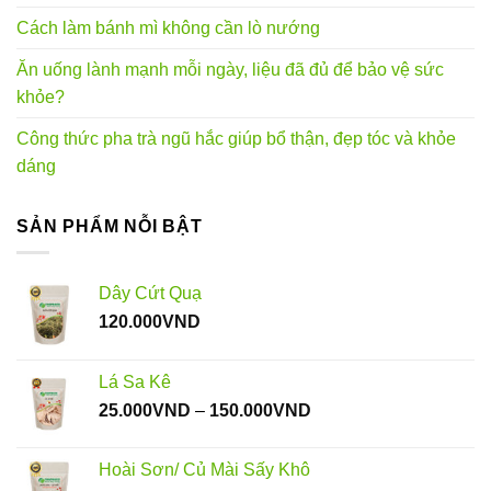
Cách làm bánh mì không cần lò nướng
Ăn uống lành mạnh mỗi ngày, liệu đã đủ để bảo vệ sức
khỏe?
Công thức pha trà ngũ hắc giúp bổ thận, đẹp tóc và khỏe
dáng
SẢN PHẨM NỖI BẬT
Dây Cứt Quạ
120.000
VND
Lá Sa Kê
Khoảng
25.000
VND
–
150.000
VND
giá:
từ
Hoài Sơn/ Củ Mài Sấy Khô
25.000VND