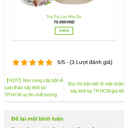
Trà Túi Lọc Mía Dò
70.000
VND
CHỌN
Sản
phẩm
này
có
5/5 - (3 Lượt đánh giá)
nhiều
biến
thể.
Các
【HOT】Nơi cung cấp bột rễ
Địa chỉ bán bột rễ mật nhân
tùy
cam thảo sấy khô tại
sấy khô tại TP.HCM giá tốt
chọn
TP.HCM uy tín chất lượng
có
thể
được
chọn
Để lại một bình luận
trên
trang