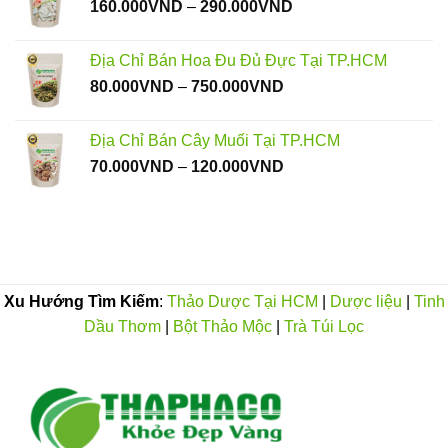
Khoảng
160.000
VND
–
290.000
VND
đến
giá:
150.000VND
từ
Địa Chỉ Bán Hoa Đu Đủ Đực Tại TP.HCM
160.000VND
Khoảng
80.000
VND
–
750.000
VND
đến
giá:
290.000VND
từ
Địa Chỉ Bán Cây Muối Tại TP.HCM
80.000VND
Khoảng
70.000
VND
–
120.000
VND
đến
giá:
750.000VND
từ
70.000VND
đến
120.000VND
Xu Hướng Tìm Kiếm
:
Thảo Dược Tại HCM
|
Dược liệu
|
Tinh
Dầu Thơm
|
Bột Thảo Mộc
|
Trà Túi Lọc