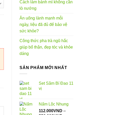
Cách làm bánh mì không cần
VND
lò nướng
Ăn uống lành mạnh mỗi
0VND
ngày, liệu đã đủ để bảo vệ
y Tín Tại TP.HCM số lượng
sức khỏe?
Công thức pha trà ngũ hắc
giúp bổ thận, đẹp tóc và khỏe
dáng
SẢN PHẨM MỚI NHẤT
Set Sâm Bí Đao 11
vị
Nấm Lộc Nhung
112.000
VND
–