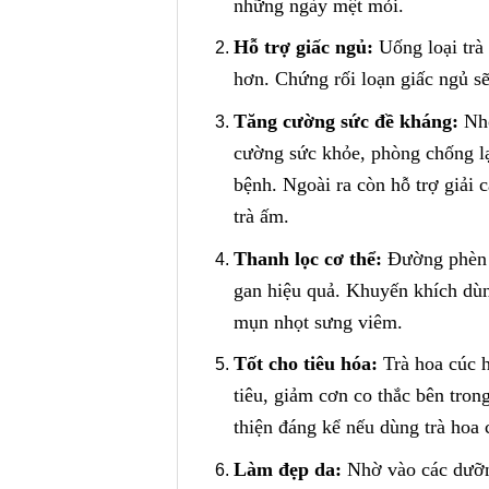
những ngày mệt mỏi.
Hỗ trợ giấc ngủ:
Uống loại trà 
hơn. Chứng rối loạn giấc ngủ sẽ 
Tăng cường sức đề kháng:
Nhờ
cường sức khỏe, phòng chống lạ
bệnh. Ngoài ra còn hỗ trợ giải 
trà ấm.
Thanh lọc cơ thể:
Đường phèn k
gan hiệu quả. Khuyến khích dùng
mụn nhọt sưng viêm.
Tốt cho tiêu hóa:
Trà hoa cúc h
tiêu, giảm cơn co thắc bên trong
thiện đáng kể nếu dùng trà hoa
Làm đẹp da:
Nhờ vào các dưỡng