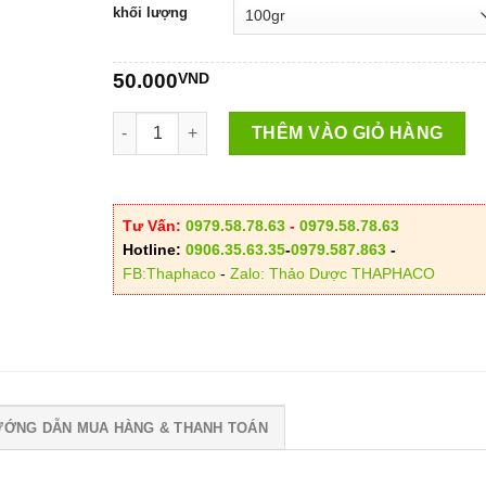
từ
khối lượng
50.000
đến
50.000
VND
250.00
Địa Chỉ Bán Trà Hoa Cúc Đường Phèn Tại HCM – U
THÊM VÀO GIỎ HÀNG
Tư Vấn:
0979.58.78.63
-
0979.58.78.63
Hotline:
0906.35.63.35
-
0979.587.863
-
FB:Thaphaco
-
Zalo: Thảo Dược THAPHACO
ƯỚNG DẪN MUA HÀNG & THANH TOÁN