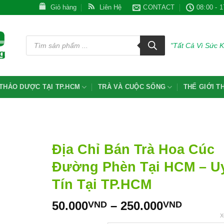
Giỏ hàng
Liên Hệ
CONTACT
08:00 - 1
Tìm
kiếm
"Tất Cả Vì Sức 
sản
phẩm
THẢO DƯỢC TẠI TP.HCM
TRÀ VÀ CUỘC SỐNG
THẾ GIỚI 
Địa Chỉ Bán Trà Hoa Cúc
Đường Phèn Tại HCM – U
Tín Tại TP.HCM
Khoản
50.000
–
250.000
VND
VND
giá:
X