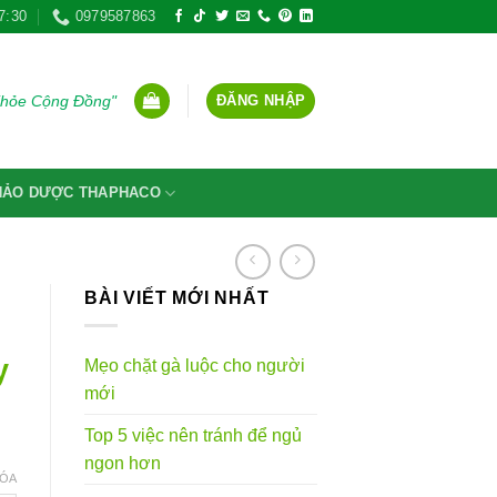
7:30
0979587863
ĐĂNG NHẬP
Khỏe Cộng Đồng"
THẢO DƯỢC THAPHACO
BÀI VIẾT MỚI NHẤT
y
Mẹo chặt gà luộc cho người
mới
Top 5 việc nên tránh để ngủ
g
ngon hơn
ÓA