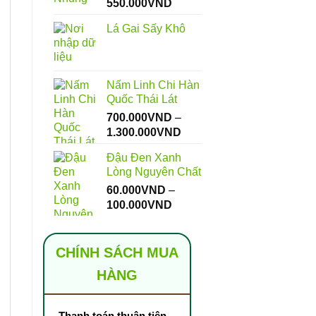
Khoảng
550.000
VND
giá:
Lá Gai Sấy Khô
từ
112.000VND
đến
550.000VND
Nấm Linh Chi Hàn
Quốc Thái Lát
700.000
VND
–
Khoảng
1.300.000
VND
giá:
Đậu Đen Xanh
từ
Lòng Nguyên Chất
700.000VND
60.000
VND
–
đến
Khoảng
100.000
VND
1.300.000VND
giá:
từ
60.000VND
CHÍNH SÁCH MUA
đến
HÀNG
100.000VND
Thanh toán thuận tiện