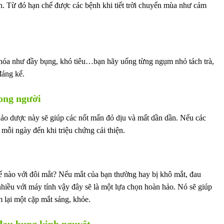
ch. Từ đó hạn chế được các bệnh khi tiết trời chuyển mùa như cảm
 hóa như đầy bụng, khó tiêu…bạn hãy uống từng ngụm nhỏ tách trà,
đáng kể.
ong người
à thảo dược này sẽ giúp các nốt mẩn đỏ dịu và mất dần dần. Nếu các
 mỗi ngày đến khi triệu chứng cải thiện.
ế nào với đôi mắt? Nếu mắt của bạn thường hay bị khô mắt, đau
hiều với máy tính vậy đây sẽ là một lựa chọn hoàn hảo. Nó sẽ giúp
m lại một cặp mắt sáng, khỏe.
đau bụng kinh nguyệt