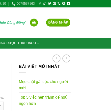
7:30
0979587863
ĐĂNG NHẬP
Khỏe Cộng Đồng"
THẢO DƯỢC THAPHACO
BÀI VIẾT MỚI NHẤT
Mẹo chặt gà luộc cho người
mới
g
Top 5 việc nên tránh để ngủ
ÓA
ngon hơn
VND