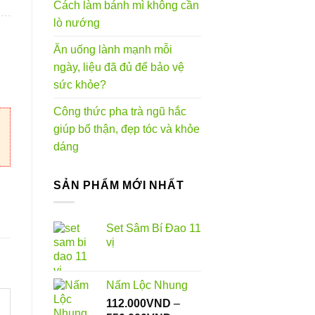
Cách làm bánh mì không cần
lò nướng
0VND
Ăn uống lành mạnh mỗi
ngày, liệu đã đủ để bảo vệ
sức khỏe?
Công thức pha trà ngũ hắc
giúp bổ thận, đẹp tóc và khỏe
dáng
SẢN PHẨM MỚI NHẤT
Set Sâm Bí Đao 11
vị
Nấm Lộc Nhung
112.000
VND
–