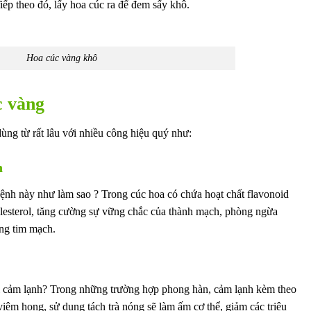
iếp theo đó, lấy hoa cúc ra để đem sấy khô.
Hoa cúc vàng khô
c vàng
dùng từ rất lâu với nhiều công hiệu quý như:
h
ệnh này như làm sao ? Trong cúc hoa có chứa hoạt chất flavonoid
lesterol, tăng cường sự vững chắc của thành mạch, phòng ngừa
ng tim mạch.
ới cảm lạnh? Trong những trường hợp phong hàn, cảm lạnh kèm theo
viêm họng, sử dụng tách trà nóng sẽ làm ấm cơ thể, giảm các triệu