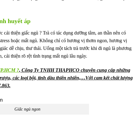
ịnh huyết áp
c cải thiện giấc ngủ ? Trà có tác dụng dưỡng tâm, an thần nên có
 stress hoặc mất ngủ. Không chỉ có hương vị thơm ngon, hương vị
ác dễ chịu, thư thái. Uống một tách trà trước khi đi ngủ là phương
 cải thiện rõ rệt tình trạng mất ngủ lâu ngày.
 TP.HCM ?
, Công Ty TNHH THAPHCO chuyên cung cấp những
ượu, các loại bột, tinh dầu thiên nhiên,…Với cam kết chất lượng
.863.
Giấc ngủ ngon