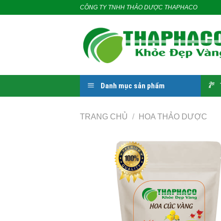
Skip
CÔNG TY TNHH THẢO DƯỢC THAPHACO
to
content
Danh mục sản phẩm
TRANG CHỦ
/
HOA THẢO DƯỢC