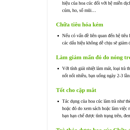
hiệu của hoa cúc đối với hệ miễn dị
cúm, ho, sổ mũi…
Chữa tiêu hóa kém
Nếu có vấn đề liên quan đến hệ tiêu
các dấu hiệu không dễ chịu sẽ giảm 
Làm giảm mẩn đỏ do nóng tr
Với tính giải nhiệt làm mát, loại tr
nốt nổi nhiều, bạn uống ngày 2-3 lần
Tốt cho cặp mắt
Tác dụng của hoa cúc làm trà như th
hoặc đỏ do xem sách hoặc làm việc n
bạn hạn chế được tình trạng trên, đe
Trà thảo dược hoa cúc Chữa 