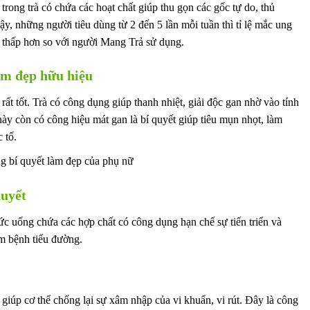
rong trà có chứa các hoạt chất giúp thu gọn các gốc tự do, thủ
y, những người tiêu dùng từ 2 đến 5 lần mỗi tuần thì tỉ lệ mắc ung
sẽ thấp hơn so với người Mang Trả sử dụng.
àm đẹp hữu hiệu
rất tốt. Trà có công dụng giúp thanh nhiệt, giải độc gan nhờ vào tính
ày còn có công hiệu mát gan là bí quyết giúp tiêu mụn nhọt, làm
 tố.
g bí quyết làm đẹp của phụ nữ
huyết
hức uống chứa các hợp chất có công dụng hạn chế sự tiến triển và
m bệnh tiểu đường.
giúp cơ thể chống lại sự xâm nhập của vi khuẩn, vi rút. Đây là công