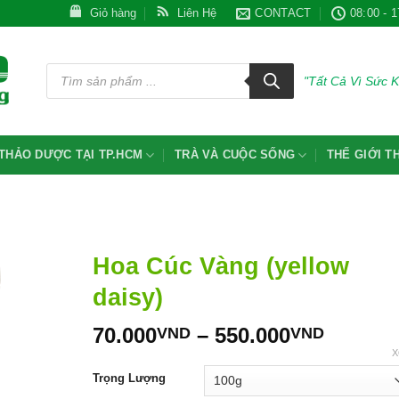
Giỏ hàng
Liên Hệ
CONTACT
08:00 - 1
Tìm
kiếm
"Tất Cả Vì Sức 
sản
phẩm
THẢO DƯỢC TẠI TP.HCM
TRÀ VÀ CUỘC SỐNG
THẾ GIỚI 
Hoa Cúc Vàng (yellow
daisy)
Khoản
70.000
–
550.000
VND
VND
giá:
X
từ
Trọng Lượng
70.000