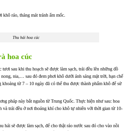
i khô ráo, tháng mát tránh ẩm mốc.
Thu hái hoa cúc
rà hoa cúc
tươi sau khi thu hoạch sẽ được làm sạch, trải đều lên những đồ
 nong, nia,… sau đó đem phơi khô dưới ánh sáng mặt trời, hạn chế
ng khoảng từ 7 – 10 ngày đã có thể thu được thành phẩm khô để sử
ơng pháp này bắt nguồn từ Trung Quốc. Thực hiện như sau: hoa
 và trải đều ở nơi thoáng khí cho khô tự nhiên với thời gian từ 10-
hu hái sẽ được làm sạch, để cho thật ráo nước sau đó cho vào nồi