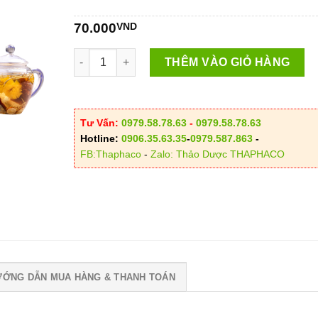
đến
70.000
VND
550.00
Hoa Cúc Vàng (yellow daisy) số lượng
THÊM VÀO GIỎ HÀNG
Tư Vấn:
0979.58.78.63
-
0979.58.78.63
Hotline:
0906.35.63.35
-
0979.587.863
-
FB:Thaphaco
-
Zalo: Thảo Dược THAPHACO
ƯỚNG DẪN MUA HÀNG & THANH TOÁN