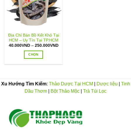
Địa Chỉ Bán Bồ Kết Khô Tại
HCM – Uy Tín Tại TP.HCM
Khoảng
40.000
VND
–
250.000
VND
giá:
từ
CHỌN
40.000VND
đến
Sản
250.000VND
phẩm
này
có
Xu Hướng Tìm Kiếm
:
Thảo Dược Tại HCM
|
Dược liệu
|
Tinh
nhiều
Dầu Thơm
|
Bột Thảo Mộc
|
Trà Túi Lọc
biến
thể.
Các
tùy
chọn
có
thể