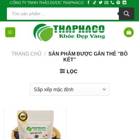
CÔNG TY TNHH THẢO DƯỢC THAPHACO
Skip
Tìm
to
kiếm
sản
content
phẩm
TRANG CHỦ
/
SẢN PHẨM ĐƯỢC GẮN THẺ “BỒ
KẾT”
LỌC