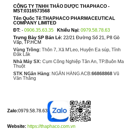
được
CÔNG TY TNHH THẢO DƯỢC THAPHACO -
chọn
MST:0316573568
trên
Tên Quốc Tế:THAPHACO PHARMACEUTICAL
trang
COMPANY LIMITED
sản
ĐT:
-
0906.35.63.35
Khiếu Nại
:
0979.58.78.63
phẩm
Trưng Bày SP Bán Lẻ:
22/21 Đường Số 21, P8 Gò
Vấp, TP.HCM
Vùng Trồng:
Thôn 7, Xã M'Leo, Huyện Ea súp, Tỉnh
Đắk Lắk
Nhà Máy SX:
Cụm Công Nghiệp Tân An, TP.Buôn Ma
Thuột
STK NGân Hàng
: NGÂN HÀNG ACB:
66868868
Vũ
Văn Thắng
Zalo:
0979.58.78.63
Website:
https://thaphaco.com.vn