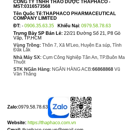
CÔNG TY TNHH THẢO DƯỢC THAPHACO -
chọn
MST:0316573568
trên
Tên Quốc Tế:THAPHACO PHARMACEUTICAL
trang
COMPANY LIMITED
sản
ĐT:
-
0906.35.63.35
Khiếu Nại
:
0979.58.78.63
phẩm
Trưng Bày SP Bán Lẻ:
22/21 Đường Số 21, P8 Gò
Vấp, TP.HCM
Vùng Trồng:
Thôn 7, Xã M'Leo, Huyện Ea súp, Tỉnh
Đắk Lắk
Nhà Máy SX:
Cụm Công Nghiệp Tân An, TP.Buôn Ma
Thuột
STK NGân Hàng
: NGÂN HÀNG ACB:
66868868
Vũ
Văn Thắng
Zalo:
0979.58.78.63
Website:
https://thaphaco.com.vn
Gmail:
thaphaco.com.vn@gmail.com