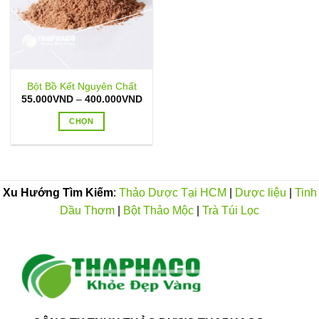
Bột Bồ Kết Nguyên Chất
Khoảng
55.000
VND
–
400.000
VND
giá:
từ
CHỌN
55.000VND
đến
Sản
400.000VND
phẩm
này
có
Xu Hướng Tìm Kiếm
:
Thảo Dược Tại HCM
|
Dược liệu
|
Tinh
nhiều
Dầu Thơm
|
Bột Thảo Mộc
|
Trà Túi Lọc
biến
thể.
Các
tùy
chọn
có
thể
được