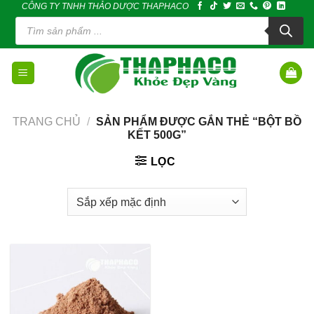
CÔNG TY TNHH THẢO DƯỢC THAPHACO
Skip
Tìm
to
kiếm
sản
content
phẩm
TRANG CHỦ
/
SẢN PHẨM ĐƯỢC GẮN THẺ “BỘT BỒ
KẾT 500G”
LỌC