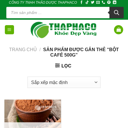
CÔNG TY TNHH THẢO DƯỢC THAPHACO
Skip
Tìm
to
kiếm
sản
content
phẩm
TRANG CHỦ
/
SẢN PHẨM ĐƯỢC GẮN THẺ “BỘT
CAFÉ 500G”
LỌC