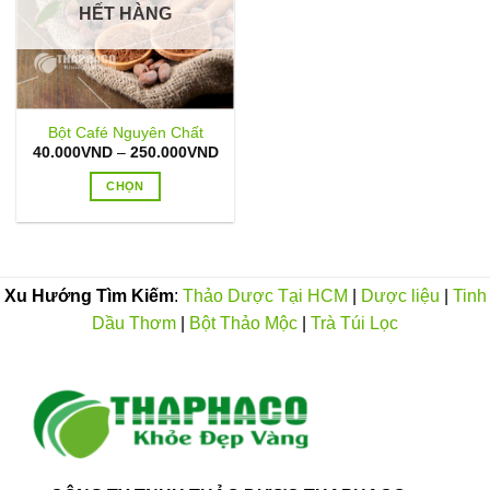
HẾT HÀNG
Bột Café Nguyên Chất
Khoảng
40.000
VND
–
250.000
VND
giá:
từ
CHỌN
40.000VND
đến
Sản
250.000VND
phẩm
này
có
Xu Hướng Tìm Kiếm
:
Thảo Dược Tại HCM
|
Dược liệu
|
Tinh
nhiều
Dầu Thơm
|
Bột Thảo Mộc
|
Trà Túi Lọc
biến
thể.
Các
tùy
chọn
có
thể
được