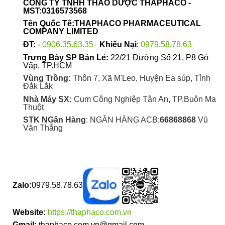
CÔNG TY TNHH THẢO DƯỢC THAPHACO -
chọn
MST:0316573568
trên
Tên Quốc Tế:THAPHACO PHARMACEUTICAL
trang
COMPANY LIMITED
sản
ĐT:
-
0906.35.63.35
Khiếu Nại
:
0979.58.78.63
phẩm
Trưng Bày SP Bán Lẻ:
22/21 Đường Số 21, P8 Gò
Vấp, TP.HCM
Vùng Trồng:
Thôn 7, Xã M'Leo, Huyện Ea súp, Tỉnh
Đắk Lắk
Nhà Máy SX:
Cụm Công Nghiệp Tân An, TP.Buôn Ma
Thuột
STK NGân Hàng
: NGÂN HÀNG ACB:
66868868
Vũ
Văn Thắng
Zalo:
0979.58.78.63
Website:
https://thaphaco.com.vn
Gmail:
thaphaco.com.vn@gmail.com