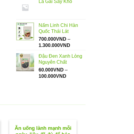
Lá Gai Sấy Khô
từ
112.000VND
đến
550.000VND
Nấm Linh Chi Hàn
Quốc Thái Lát
700.000
VND
–
Khoảng
1.300.000
VND
giá:
Đậu Đen Xanh Lòng
từ
Nguyên Chất
700.000VND
60.000
VND
–
đến
Khoảng
100.000
VND
1.300.000VND
giá:
từ
60.000VND
đến
100.000VND
Ăn uống lành mạnh mỗi