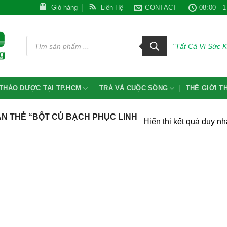
Giỏ hàng
Liên Hệ
CONTACT
08:00 - 1
Tìm
kiếm
"Tất Cả Vì Sức 
sản
phẩm
THẢO DƯỢC TẠI TP.HCM
TRÀ VÀ CUỘC SỐNG
THẾ GIỚI 
 THẺ “BỘT CỦ BẠCH PHỤC LINH
Hiển thị kết quả duy nh