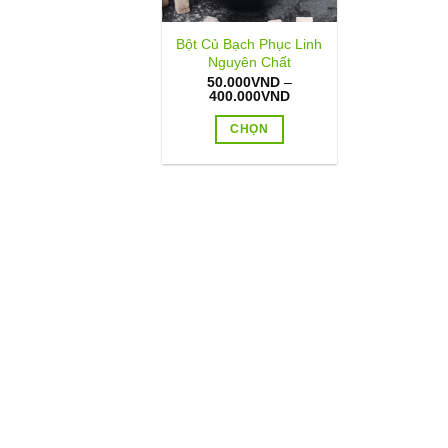
Bột Củ Bạch Phục Linh
Nguyên Chất
50.000
VND
–
Khoảng
400.000
VND
giá:
từ
CHỌN
50.000VND
đến
Sản
400.000VND
phẩm
này
có
nhiều
biến
thể.
Các
tùy
chọn
có
thể
được