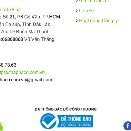
Giá Trị Cốt Lõi
9.58.78.63
Liên Hệ
 Số 21, P8 Gò Vấp, TP.HCM
Hoạt động Công ty
ện Ea súp, Tỉnh Đắk Lắk
An, TP.Buôn Ma Thuột
:
66868868
Vũ Văn Thắng
58.78.63
ttps://thaphaco.com.vn
haco.com.vn@gmail.com
ĐÃ THÔNG BÁO BỘ CÔNG THƯƠNG