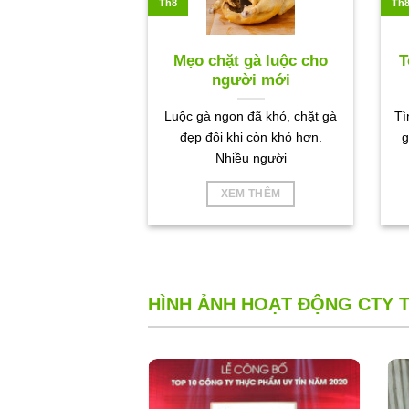
Th8
Th
Mẹo chặt gà luộc cho
T
người mới
Luộc gà ngon đã khó, chặt gà
Tì
đẹp đôi khi còn khó hơn.
g
Nhiều người
XEM THÊM
HÌNH ẢNH HOẠT ĐỘNG CTY