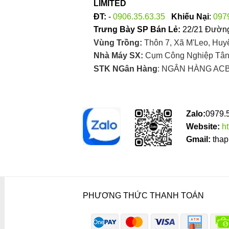
LIMITED
ĐT:
-
0906.35.63.35
Khiếu Nại
:
097
Trưng Bày SP Bán Lẻ:
22/21 Đường
Vùng Trồng:
Thôn 7, Xã M'Leo, Huy
Nhà Máy SX:
Cụm Công Nghiệp Tân 
STK NGân Hàng
: NGÂN HÀNG ACB
Zalo:
0979.
Website:
h
Gmail:
thap
PHƯƠNG THỨC THANH TOÁN