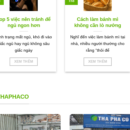
8
Th8
op 5 việc nên tránh để
Cách làm bánh mì
ngủ ngon hơn
không cần lò nướng
nh trạng mất ngủ, khó đi vào
Nghĩ đến việc làm bánh mì tại
iấc ngủ hay ngủ không sâu
nhà, nhiều người thường cho
giấc ngày
rằng “thôi để
XEM THÊM
XEM THÊM
 THAPHACO