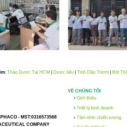
ếm
:
Thảo Dược Tại HCM
|
Dược liệu
|
Tinh Dầu Thơm
|
Bột Th
VỀ CHÚNG TÔI
Giới thiệu
Triết lý kinh doanh
PHACO -
MST:0316573568
Tầm nhìn chiến lượng
MACEUTICAL COMPANY