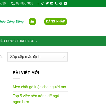
7:30
0979587863
ĐĂNG NHẬP
Khỏe Cộng Đồng"
THẢO DƯỢC THAPHACO
ất
BÀI VIẾT MỚI
Mẹo chặt gà luộc cho người mới
Top 5 việc nên tránh để ngủ
ngon hơn