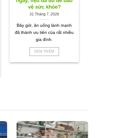
ngày, liệu đã đủ để bảo
vệ sức khỏe?
31 Tháng 7, 2026
Bây giờ, ăn uống lành mạnh
đã thành ưu tiên của rất nhiều
gia đình.
XEM THÊM