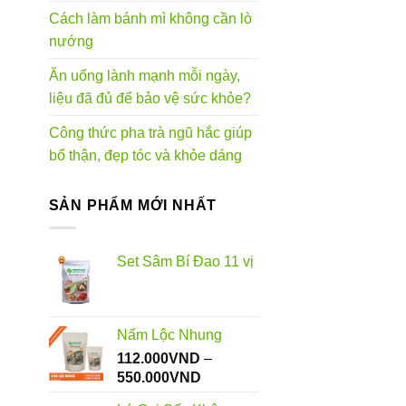
Cách làm bánh mì không cần lò
nướng
Ăn uống lành mạnh mỗi ngày,
liệu đã đủ để bảo vệ sức khỏe?
Công thức pha trà ngũ hắc giúp
bổ thận, đẹp tóc và khỏe dáng
SẢN PHẨM MỚI NHẤT
Set Sâm Bí Đao 11 vị
Nấm Lộc Nhung
112.000
VND
–
Khoảng
550.000
VND
giá: