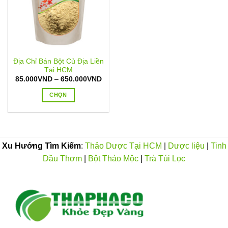
Địa Chỉ Bán Bột Củ Địa Liền
Tại HCM
Khoảng
85.000
VND
–
650.000
VND
giá:
từ
CHỌN
85.000VND
đến
Sản
650.000VND
phẩm
này
có
Xu Hướng Tìm Kiếm
:
Thảo Dược Tại HCM
|
Dược liệu
|
Tinh
nhiều
Dầu Thơm
|
Bột Thảo Mộc
|
Trà Túi Lọc
biến
thể.
Các
tùy
chọn
có
thể