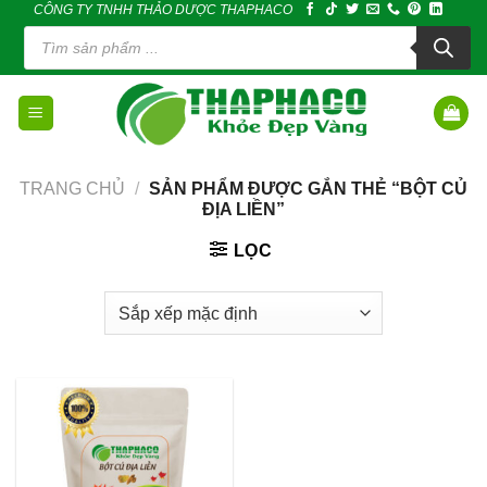
CÔNG TY TNHH THẢO DƯỢC THAPHACO
Skip
Tìm
to
kiếm
sản
content
phẩm
TRANG CHỦ
/
SẢN PHẨM ĐƯỢC GẮN THẺ “BỘT CỦ
ĐỊA LIỀN”
LỌC