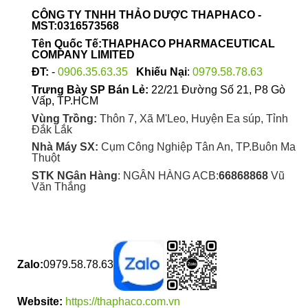
được
CÔNG TY TNHH THẢO DƯỢC THAPHACO -
chọn
MST:0316573568
trên
Tên Quốc Tế:THAPHACO PHARMACEUTICAL
trang
COMPANY LIMITED
sản
ĐT:
-
0906.35.63.35
Khiếu Nại
:
0979.58.78.63
phẩm
Trưng Bày SP Bán Lẻ:
22/21 Đường Số 21, P8 Gò
Vấp, TP.HCM
Vùng Trồng:
Thôn 7, Xã M'Leo, Huyện Ea súp, Tỉnh
Đắk Lắk
Nhà Máy SX:
Cụm Công Nghiệp Tân An, TP.Buôn Ma
Thuột
STK NGân Hàng
: NGÂN HÀNG ACB:
66868868
Vũ
Văn Thắng
Zalo:
0979.58.78.63
Website:
https://thaphaco.com.vn