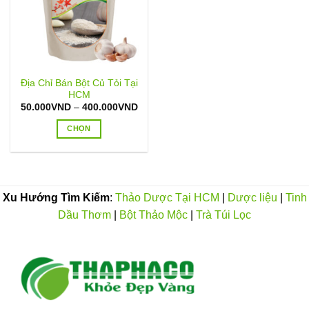
Địa Chỉ Bán Bột Củ Tỏi Tại
HCM
Khoảng
50.000
VND
–
400.000
VND
giá:
từ
CHỌN
50.000VND
đến
Sản
400.000VND
phẩm
này
có
Xu Hướng Tìm Kiếm
:
Thảo Dược Tại HCM
|
Dược liệu
|
Tinh
nhiều
Dầu Thơm
|
Bột Thảo Mộc
|
Trà Túi Lọc
biến
thể.
Các
tùy
chọn
có
thể