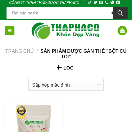
CÔNG TY TNHH THẢO DƯỢC THAPHACO
Skip
Tìm
to
kiếm
sản
content
phẩm
TRANG CHỦ
/
SẢN PHẨM ĐƯỢC GẮN THẺ “BỘT CỦ
TỎI”
LỌC