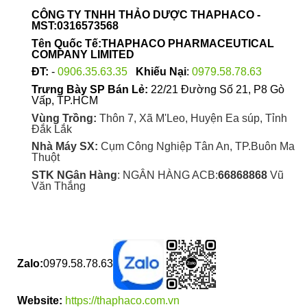
được
CÔNG TY TNHH THẢO DƯỢC THAPHACO -
chọn
MST:0316573568
trên
Tên Quốc Tế:THAPHACO PHARMACEUTICAL
trang
COMPANY LIMITED
sản
ĐT:
-
0906.35.63.35
Khiếu Nại
:
0979.58.78.63
phẩm
Trưng Bày SP Bán Lẻ:
22/21 Đường Số 21, P8 Gò
Vấp, TP.HCM
Vùng Trồng:
Thôn 7, Xã M'Leo, Huyện Ea súp, Tỉnh
Đắk Lắk
Nhà Máy SX:
Cụm Công Nghiệp Tân An, TP.Buôn Ma
Thuột
STK NGân Hàng
: NGÂN HÀNG ACB:
66868868
Vũ
Văn Thắng
Zalo:
0979.58.78.63
Website:
https://thaphaco.com.vn