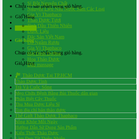
Sỉ Bột Nguyên Chất
Chưa có sản phẩm trong giỏ hàng.
Nguyên Liệu Nấu Nước Sâm Các Loại
Gia Vị Thaphaco
Giỏ Hàng
Thảo Dược Tươi
Tinh Dầu Thiên Nhiên
Đăng nhập
Dược Liệu
Đặc Sản Việt Nam
Giỏ hàng
Đồ Ngâm Rượu
Gia Vị Thaphaco
Chưa có sản phẩm trong giỏ hàng.
Hạt Dinh Dưỡng
Hoa Thảo Dược
Giỏ Hàng
Dầu massage
Thảo Dược Tại TP.HCM
Thảo Dược Tỉnh
Trà Và Cuộc Sống
Mẹo Chữa Bệnh Bằng Bài Thuốc dân gian
Phân Biệt Cây Thuốc
Thu Mua Dược Liệu Sỉ
Top địa chỉ bán thảo dược
Thế Giới Thảo Dược Thaphaco
Sống Khỏe Mỗi Ngày
Hướng Dẫn Sử Dụng Sản Phẩm
Kiến Thức Thảo Dược
Làm Đẹp Từ Thiên Nhiên