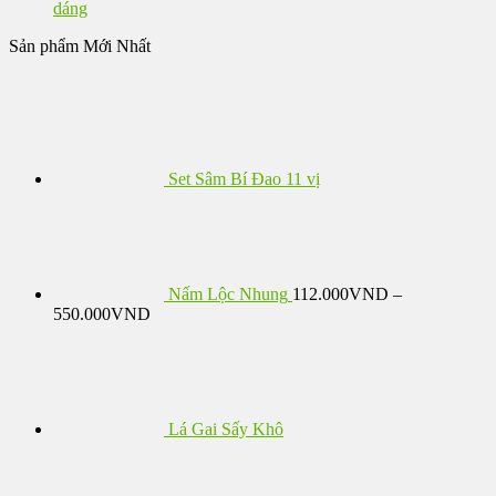
dáng
Các
tùy
Sản phẩm Mới Nhất
chọn
có
thể
được
chọn
trên
trang
Set Sâm Bí Đao 11 vị
sản
phẩm
Nấm Lộc Nhung
112.000
VND
–
Khoảng
550.000
VND
giá:
từ
112.000VND
đến
550.000VND
Lá Gai Sấy Khô