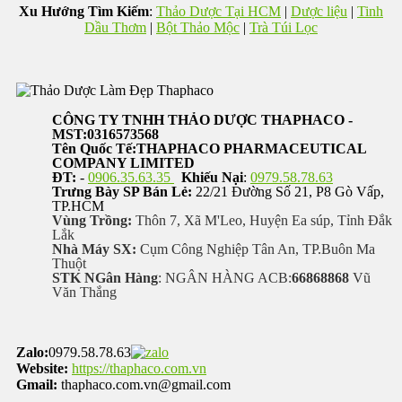
Xu Hướng Tìm Kiếm
:
Thảo Dược Tại HCM
|
Dược liệu
|
Tinh
Dầu Thơm
|
Bột Thảo Mộc
|
Trà Túi Lọc
CÔNG TY TNHH THẢO DƯỢC THAPHACO -
MST:0316573568
Tên Quốc Tế:THAPHACO PHARMACEUTICAL
COMPANY LIMITED
ĐT:
-
0906.35.63.35
Khiếu Nại
:
0979.58.78.63
Trưng Bày SP Bán Lẻ:
22/21 Đường Số 21, P8 Gò Vấp,
TP.HCM
Vùng Trồng:
Thôn 7, Xã M'Leo, Huyện Ea súp, Tỉnh Đắk
Lắk
Nhà Máy SX:
Cụm Công Nghiệp Tân An, TP.Buôn Ma
Thuột
STK NGân Hàng
: NGÂN HÀNG ACB:
66868868
Vũ
Văn Thắng
Zalo:
0979.58.78.63
Website:
https://thaphaco.com.vn
Gmail:
thaphaco.com.vn@gmail.com