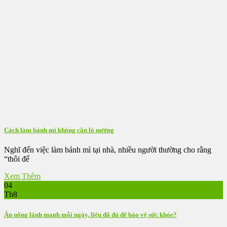
Cách làm bánh mì không cần lò nướng
Nghĩ đến việc làm bánh mì tại nhà, nhiều người thường cho rằng
“thôi để
Xem Thêm
04
Th8
Ăn uống lành mạnh mỗi ngày, liệu đã đủ để bảo vệ sức khỏe?