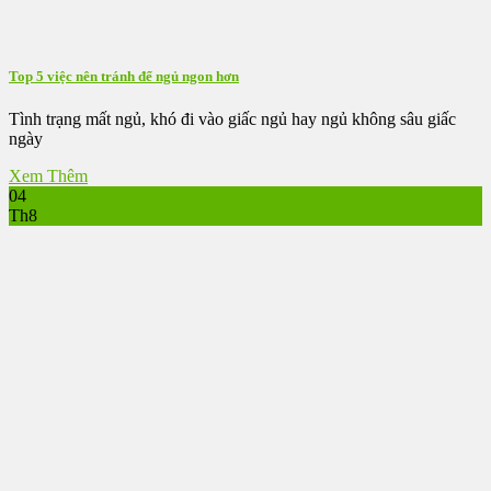
Top 5 việc nên tránh để ngủ ngon hơn
Tình trạng mất ngủ, khó đi vào giấc ngủ hay ngủ không sâu giấc
ngày
Xem Thêm
04
Th8