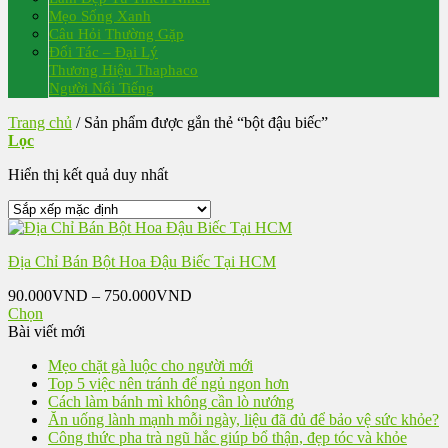
Mẹo Sống Xanh
Câu Hỏi Thường Gặp
Đối Tác – Đại Lý
Thương Hiệu Thaphaco
Người Nổi Tiếng
Trang chủ
/
Sản phẩm được gắn thẻ “bột đậu biếc”
Lọc
Hiển thị kết quả duy nhất
Địa Chỉ Bán Bột Hoa Đậu Biếc Tại HCM
Khoảng
90.000
VND
–
750.000
VND
giá:
Chọn
Sản
từ
Bài viết mới
phẩm
90.000VND
Mẹo chặt gà luộc cho người mới
này
đến
Top 5 việc nên tránh để ngủ ngon hơn
có
750.000VND
Cách làm bánh mì không cần lò nướng
nhiều
Ăn uống lành mạnh mỗi ngày, liệu đã đủ để bảo vệ sức khỏe?
biến
Công thức pha trà ngũ hắc giúp bổ thận, đẹp tóc và khỏe
thể.