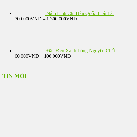
Nấm Linh Chi Hàn Quốc Thái Lát
Khoảng
700.000
VND
–
1.300.000
VND
giá:
từ
700.000VND
đến
1.300.000VND
Đậu Đen Xanh Lòng Nguyên Chất
Khoảng
60.000
VND
–
100.000
VND
giá:
từ
60.000VND
TIN MỚI
đến
100.000VND