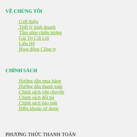
VỀ CHÚNG TÔI
Giới thiệu
Triết lý kinh doanh
Tầm nhìn chiến lượng
Giá Trị Cốt Lõi
Liên Hệ
Hoạt động Công ty
CHÍNH SÁCH
Hướng dẫn mua hàng
Hướng dẫn thanh toán
Chính sách vận chuyển
Chính sách đổi trả
Chính sách bảo mật
Điều khoản sử dụng
PHƯƠNG THỨC THANH TOÁN