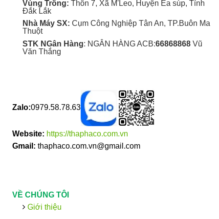
Vùng Trồng:
Thôn 7, Xã M'Leo, Huyện Ea súp, Tỉnh
Đắk Lắk
Nhà Máy SX:
Cụm Công Nghiệp Tân An, TP.Buôn Ma
Thuột
STK NGân Hàng
: NGÂN HÀNG ACB:
66868868
Vũ
Văn Thắng
Zalo:
0979.58.78.63
Website:
https://thaphaco.com.vn
Gmail:
thaphaco.com.vn@gmail.com
VỀ CHÚNG TÔI
Giới thiệu