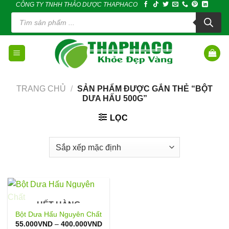
CÔNG TY TNHH THẢO DƯỢC THAPHACO
Skip
Tìm
to
kiếm
sản
content
phẩm
TRANG CHỦ
/
SẢN PHẨM ĐƯỢC GẮN THẺ “BỘT
DƯA HẤU 500G”
LỌC
HẾT HÀNG
Bột Dưa Hấu Nguyên Chất
Khoảng
55.000
VND
–
400.000
VND