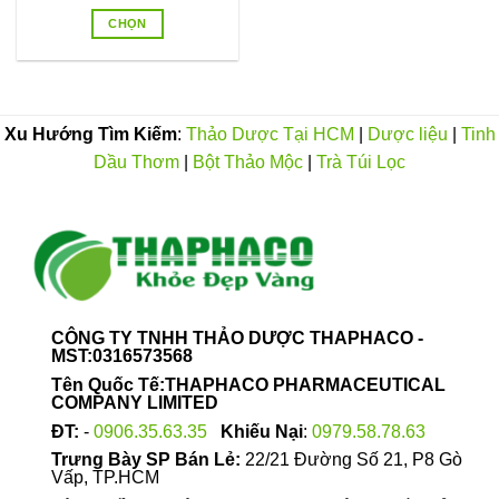
giá:
từ
CHỌN
55.000VND
đến
Sản
400.000VND
phẩm
này
có
Xu Hướng Tìm Kiếm
:
Thảo Dược Tại HCM
|
Dược liệu
|
Tinh
nhiều
Dầu Thơm
|
Bột Thảo Mộc
|
Trà Túi Lọc
biến
thể.
Các
tùy
chọn
có
thể
được
CÔNG TY TNHH THẢO DƯỢC THAPHACO -
chọn
MST:0316573568
trên
Tên Quốc Tế:THAPHACO PHARMACEUTICAL
trang
COMPANY LIMITED
sản
ĐT:
-
0906.35.63.35
Khiếu Nại
:
0979.58.78.63
phẩm
Trưng Bày SP Bán Lẻ:
22/21 Đường Số 21, P8 Gò
Vấp, TP.HCM