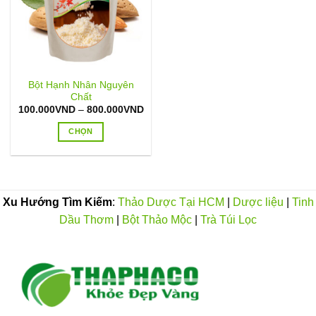
Bột Hạnh Nhân Nguyên
Chất
Khoảng
100.000
VND
–
800.000
VND
giá:
từ
CHỌN
100.000VND
đến
Sản
800.000VND
phẩm
này
có
Xu Hướng Tìm Kiếm
:
Thảo Dược Tại HCM
|
Dược liệu
|
Tinh
nhiều
Dầu Thơm
|
Bột Thảo Mộc
|
Trà Túi Lọc
biến
thể.
Các
tùy
chọn
có
thể