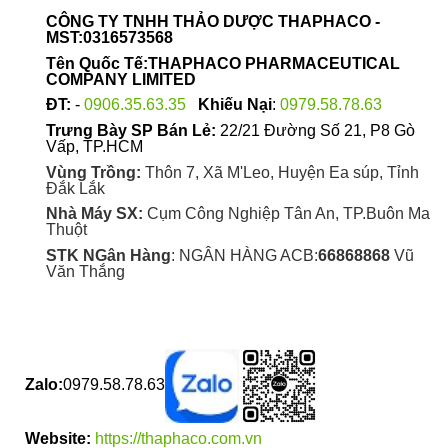
được
CÔNG TY TNHH THẢO DƯỢC THAPHACO -
chọn
MST:0316573568
trên
Tên Quốc Tế:THAPHACO PHARMACEUTICAL
trang
COMPANY LIMITED
sản
ĐT:
-
0906.35.63.35
Khiếu Nại
:
0979.58.78.63
phẩm
Trưng Bày SP Bán Lẻ:
22/21 Đường Số 21, P8 Gò
Vấp, TP.HCM
Vùng Trồng:
Thôn 7, Xã M'Leo, Huyện Ea súp, Tỉnh
Đắk Lắk
Nhà Máy SX:
Cụm Công Nghiệp Tân An, TP.Buôn Ma
Thuột
STK NGân Hàng
: NGÂN HÀNG ACB:
66868868
Vũ
Văn Thắng
Zalo:
0979.58.78.63
Website:
https://thaphaco.com.vn