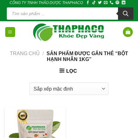
CÔNG TY TNHH THẢO DƯỢC THAPHACO
Skip
Tìm
to
kiếm
sản
content
phẩm
TRANG CHỦ
/
SẢN PHẨM ĐƯỢC GẮN THẺ “BỘT
HẠNH NHÂN 1KG”
LỌC