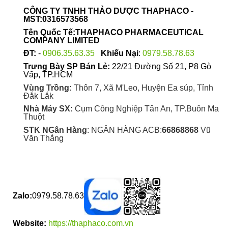
được
CÔNG TY TNHH THẢO DƯỢC THAPHACO -
chọn
MST:0316573568
trên
Tên Quốc Tế:THAPHACO PHARMACEUTICAL
trang
COMPANY LIMITED
sản
ĐT:
-
0906.35.63.35
Khiếu Nại
:
0979.58.78.63
phẩm
Trưng Bày SP Bán Lẻ:
22/21 Đường Số 21, P8 Gò
Vấp, TP.HCM
Vùng Trồng:
Thôn 7, Xã M'Leo, Huyện Ea súp, Tỉnh
Đắk Lắk
Nhà Máy SX:
Cụm Công Nghiệp Tân An, TP.Buôn Ma
Thuột
STK NGân Hàng
: NGÂN HÀNG ACB:
66868868
Vũ
Văn Thắng
Zalo:
0979.58.78.63
Website:
https://thaphaco.com.vn