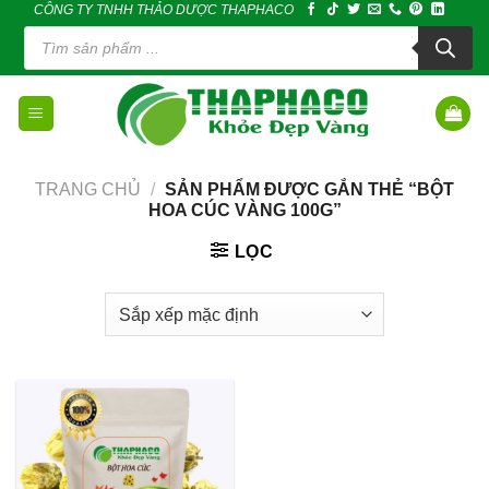
CÔNG TY TNHH THẢO DƯỢC THAPHACO
Skip
Tìm
to
kiếm
sản
content
phẩm
TRANG CHỦ
/
SẢN PHẨM ĐƯỢC GẮN THẺ “BỘT
HOA CÚC VÀNG 100G”
LỌC