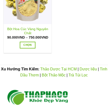
Bột Hoa Cúc Vàng Nguyên
Chất
Khoảng
90.000
VND
–
750.000
VND
giá:
từ
CHỌN
90.000VND
đến
Sản
750.000VND
phẩm
này
có
Xu Hướng Tìm Kiếm
:
Thảo Dược Tại HCM
|
Dược liệu
|
Tinh
nhiều
Dầu Thơm
|
Bột Thảo Mộc
|
Trà Túi Lọc
biến
thể.
Các
tùy
chọn
có
thể