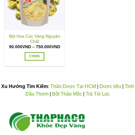
Bột Hoa Cúc Vàng Nguyên
Chất
Khoảng
90.000
VND
–
750.000
VND
giá:
từ
CHỌN
90.000VND
đến
Sản
750.000VND
phẩm
này
có
Xu Hướng Tìm Kiếm
:
Thảo Dược Tại HCM
|
Dược liệu
|
Tinh
nhiều
Dầu Thơm
|
Bột Thảo Mộc
|
Trà Túi Lọc
biến
thể.
Các
tùy
chọn
có
thể