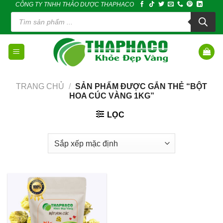
CÔNG TY TNHH THẢO DƯỢC THAPHACO
Skip
Tìm
to
kiếm
sản
content
phẩm
TRANG CHỦ
/
SẢN PHẨM ĐƯỢC GẮN THẺ “BỘT
HOA CÚC VÀNG 1KG”
LỌC