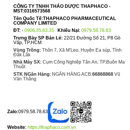
được
CÔNG TY TNHH THẢO DƯỢC THAPHACO -
chọn
MST:0316573568
trên
Tên Quốc Tế:THAPHACO PHARMACEUTICAL
trang
COMPANY LIMITED
sản
ĐT:
-
0906.35.63.35
Khiếu Nại
:
0979.58.78.63
phẩm
Trưng Bày SP Bán Lẻ:
22/21 Đường Số 21, P8 Gò
Vấp, TP.HCM
Vùng Trồng:
Thôn 7, Xã M'Leo, Huyện Ea súp, Tỉnh
Đắk Lắk
Nhà Máy SX:
Cụm Công Nghiệp Tân An, TP.Buôn Ma
Thuột
STK NGân Hàng
: NGÂN HÀNG ACB:
66868868
Vũ
Văn Thắng
Zalo:
0979.58.78.63
Website:
https://thaphaco.com.vn