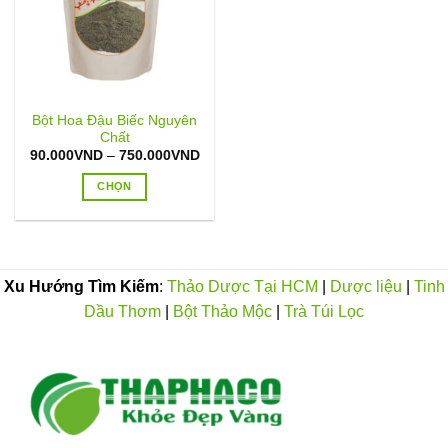
Bột Hoa Đậu Biếc Nguyên
Chất
Khoảng
90.000
VND
–
750.000
VND
giá:
từ
CHỌN
90.000VND
đến
Sản
750.000VND
phẩm
này
có
Xu Hướng Tìm Kiếm
:
Thảo Dược Tại HCM
|
Dược liệu
|
Tinh
nhiều
Dầu Thơm
|
Bột Thảo Mộc
|
Trà Túi Lọc
biến
thể.
Các
tùy
chọn
có
thể