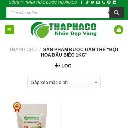
CÔNG TY TNHH THẢO DƯỢC THAPHACO
Skip
Tìm
to
kiếm
sản
content
phẩm
TRANG CHỦ
/
SẢN PHẨM ĐƯỢC GẮN THẺ “BỘT
HOA ĐẬU BIẾC 1KG”
LỌC