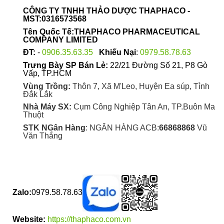
được
CÔNG TY TNHH THẢO DƯỢC THAPHACO -
chọn
MST:0316573568
trên
Tên Quốc Tế:THAPHACO PHARMACEUTICAL
trang
COMPANY LIMITED
sản
ĐT:
-
0906.35.63.35
Khiếu Nại
:
0979.58.78.63
phẩm
Trưng Bày SP Bán Lẻ:
22/21 Đường Số 21, P8 Gò
Vấp, TP.HCM
Vùng Trồng:
Thôn 7, Xã M'Leo, Huyện Ea súp, Tỉnh
Đắk Lắk
Nhà Máy SX:
Cụm Công Nghiệp Tân An, TP.Buôn Ma
Thuột
STK NGân Hàng
: NGÂN HÀNG ACB:
66868868
Vũ
Văn Thắng
Zalo:
0979.58.78.63
Website:
https://thaphaco.com.vn