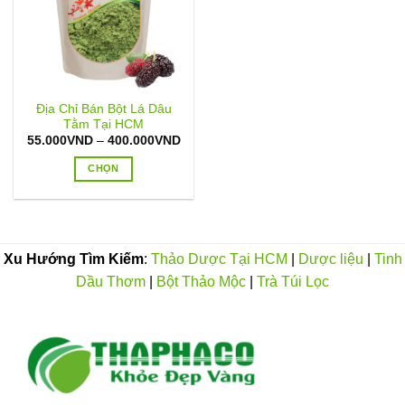
Địa Chỉ Bán Bột Lá Dâu
Tằm Tại HCM
Khoảng
55.000
VND
–
400.000
VND
giá:
từ
CHỌN
55.000VND
đến
Sản
400.000VND
phẩm
này
có
Xu Hướng Tìm Kiếm
:
Thảo Dược Tại HCM
|
Dược liệu
|
Tinh
nhiều
Dầu Thơm
|
Bột Thảo Mộc
|
Trà Túi Lọc
biến
thể.
Các
tùy
chọn
có
thể