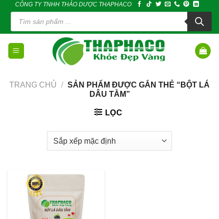
CÔNG TY TNHH THẢO DƯỢC THAPHACO
Skip
Tìm
to
kiếm
sản
content
phẩm
TRANG CHỦ
/
SẢN PHẨM ĐƯỢC GẮN THẺ “BỘT LÁ
DÂU TẰM”
LỌC