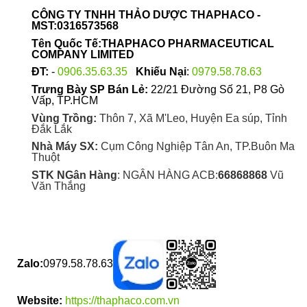
được
CÔNG TY TNHH THẢO DƯỢC THAPHACO -
chọn
MST:0316573568
trên
Tên Quốc Tế:THAPHACO PHARMACEUTICAL
trang
COMPANY LIMITED
sản
ĐT:
-
0906.35.63.35
Khiếu Nại
:
0979.58.78.63
phẩm
Trưng Bày SP Bán Lẻ:
22/21 Đường Số 21, P8 Gò
Vấp, TP.HCM
Vùng Trồng:
Thôn 7, Xã M'Leo, Huyện Ea súp, Tỉnh
Đắk Lắk
Nhà Máy SX:
Cụm Công Nghiệp Tân An, TP.Buôn Ma
Thuột
STK NGân Hàng
: NGÂN HÀNG ACB:
66868868
Vũ
Văn Thắng
Zalo:
0979.58.78.63
Website:
https://thaphaco.com.vn