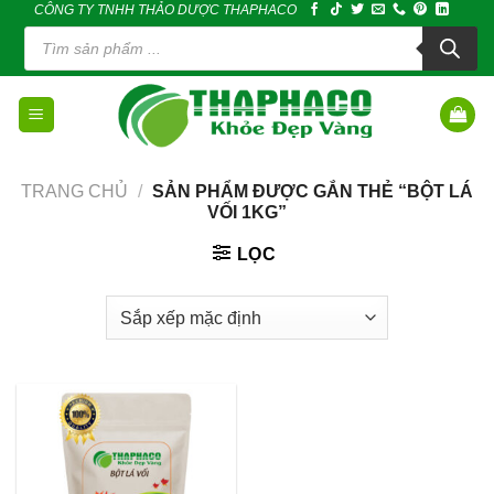
CÔNG TY TNHH THẢO DƯỢC THAPHACO
Skip
Tìm
to
kiếm
sản
content
phẩm
TRANG CHỦ
/
SẢN PHẨM ĐƯỢC GẮN THẺ “BỘT LÁ
VỐI 1KG”
LỌC