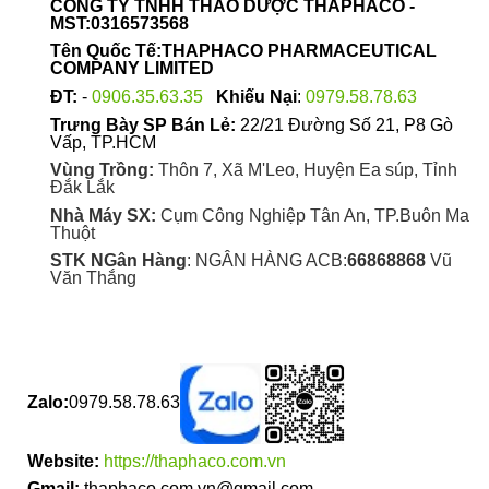
CÔNG TY TNHH THẢO DƯỢC THAPHACO -
chọn
MST:0316573568
trên
Tên Quốc Tế:THAPHACO PHARMACEUTICAL
trang
COMPANY LIMITED
sản
ĐT:
-
0906.35.63.35
Khiếu Nại
:
0979.58.78.63
phẩm
Trưng Bày SP Bán Lẻ:
22/21 Đường Số 21, P8 Gò
Vấp, TP.HCM
Vùng Trồng:
Thôn 7, Xã M'Leo, Huyện Ea súp, Tỉnh
Đắk Lắk
Nhà Máy SX:
Cụm Công Nghiệp Tân An, TP.Buôn Ma
Thuột
STK NGân Hàng
: NGÂN HÀNG ACB:
66868868
Vũ
Văn Thắng
Zalo:
0979.58.78.63
Website:
https://thaphaco.com.vn
Gmail:
thaphaco.com.vn@gmail.com