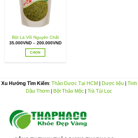
Bột Lá Vối Nguyên Chất
Khoảng
35.000
VND
–
200.000
VND
giá:
từ
CHỌN
35.000VND
đến
Sản
200.000VND
phẩm
này
có
Xu Hướng Tìm Kiếm
:
Thảo Dược Tại HCM
|
Dược liệu
|
Tinh
nhiều
Dầu Thơm
|
Bột Thảo Mộc
|
Trà Túi Lọc
biến
thể.
Các
tùy
chọn
có
thể
được