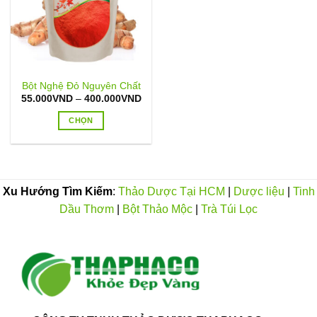
Bột Nghệ Đỏ Nguyên Chất
Khoảng
55.000
VND
–
400.000
VND
giá:
từ
CHỌN
55.000VND
đến
Sản
400.000VND
phẩm
này
có
Xu Hướng Tìm Kiếm
:
Thảo Dược Tại HCM
|
Dược liệu
|
Tinh
nhiều
Dầu Thơm
|
Bột Thảo Mộc
|
Trà Túi Lọc
biến
thể.
Các
tùy
chọn
có
thể
được