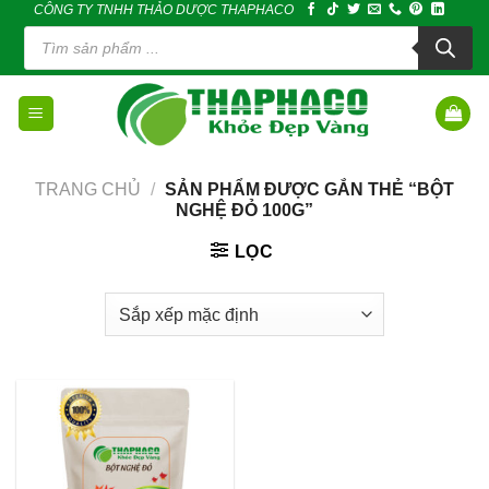
CÔNG TY TNHH THẢO DƯỢC THAPHACO
Skip
Tìm
to
kiếm
sản
content
phẩm
TRANG CHỦ
/
SẢN PHẨM ĐƯỢC GẮN THẺ “BỘT
NGHỆ ĐỎ 100G”
LỌC