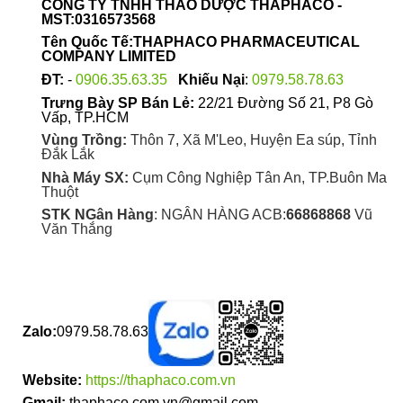
CÔNG TY TNHH THẢO DƯỢC THAPHACO -
chọn
MST:0316573568
trên
Tên Quốc Tế:THAPHACO PHARMACEUTICAL
trang
COMPANY LIMITED
sản
ĐT:
-
0906.35.63.35
Khiếu Nại
:
0979.58.78.63
phẩm
Trưng Bày SP Bán Lẻ:
22/21 Đường Số 21, P8 Gò
Vấp, TP.HCM
Vùng Trồng:
Thôn 7, Xã M'Leo, Huyện Ea súp, Tỉnh
Đắk Lắk
Nhà Máy SX:
Cụm Công Nghiệp Tân An, TP.Buôn Ma
Thuột
STK NGân Hàng
: NGÂN HÀNG ACB:
66868868
Vũ
Văn Thắng
Zalo:
0979.58.78.63
Website:
https://thaphaco.com.vn
Gmail:
thaphaco.com.vn@gmail.com