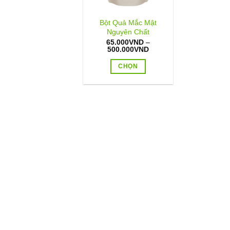
Bột Quả Mắc Mật
Nguyên Chất
65.000
VND
–
Khoảng
500.000
VND
giá:
từ
CHỌN
65.000VND
đến
Sản
500.000VND
phẩm
này
có
nhiều
biến
thể.
Các
tùy
chọn
có
thể
được