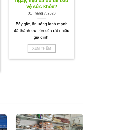
ngày, liệu đã đủ để bảo
vệ sức khỏe?
31 Tháng 7, 2026
Bây giờ, ăn uống lành mạnh
đã thành ưu tiên của rất nhiều
gia đình.
XEM THÊM