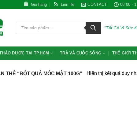
Giỏ hàng
Liên Hệ
CONTACT
08:00 - 1
Tìm
kiếm
"Tất Cả Vì Sức 
sản
phẩm
THẢO DƯỢC TẠI TP.HCM
TRÀ VÀ CUỘC SỐNG
THẾ GIỚI 
Hiển thị kết quả duy nh
 THẺ “BỘT QUẢ MÓC MẬT 100G”