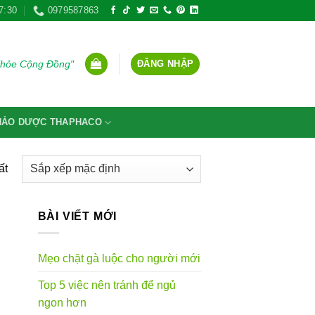
7:30
0979587863
ĐĂNG NHẬP
Khỏe Cộng Đồng"
THẢO DƯỢC THAPHACO
ất
BÀI VIẾT MỚI
Mẹo chặt gà luộc cho người mới
Top 5 việc nên tránh để ngủ
ngon hơn