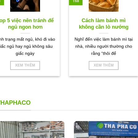
8
Th8
op 5 việc nên tránh để
Cách làm bánh mì
ngủ ngon hơn
không cần lò nướng
nh trạng mất ngủ, khó đi vào
Nghĩ đến việc làm bánh mì tại
iấc ngủ hay ngủ không sâu
nhà, nhiều người thường cho
giấc ngày
rằng “thôi để
XEM THÊM
XEM THÊM
 THAPHACO