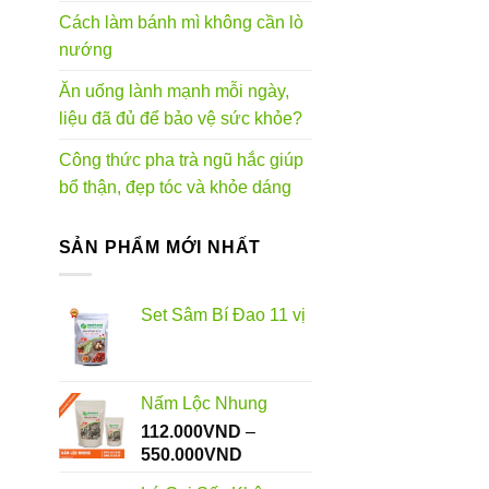
Cách làm bánh mì không cần lò
nướng
Ăn uống lành mạnh mỗi ngày,
liệu đã đủ để bảo vệ sức khỏe?
Công thức pha trà ngũ hắc giúp
bổ thận, đẹp tóc và khỏe dáng
SẢN PHẨM MỚI NHẤT
Set Sâm Bí Đao 11 vị
Nấm Lộc Nhung
112.000
VND
–
Khoảng
550.000
VND
giá: