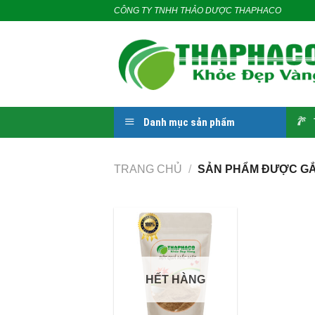
Skip
CÔNG TY TNHH THẢO DƯỢC THAPHACO
to
content
Danh mục sản phẩm
TRANG CHỦ
/
SẢN PHẨM ĐƯỢC GẮN
HẾT HÀNG