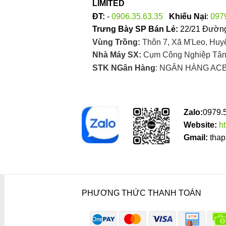
LIMITED
ĐT:
-
0906.35.63.35
Khiếu Nại
:
097
Trưng Bày SP Bán Lẻ:
22/21 Đường
Vùng Trồng:
Thôn 7, Xã M'Leo, Huy
Nhà Máy SX:
Cụm Công Nghiệp Tân 
STK NGân Hàng
: NGÂN HÀNG ACB
Zalo:
0979.
Website:
h
Gmail:
thap
PHƯƠNG THỨC THANH TOÁN