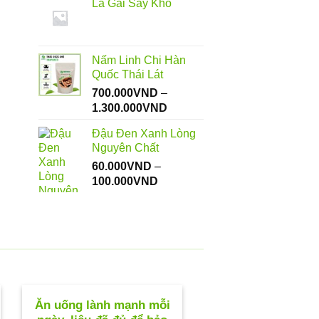
Lá Gai Sấy Khô
từ
112.000VND
đến
550.000VND
Nấm Linh Chi Hàn
Quốc Thái Lát
700.000
VND
–
Khoảng
1.300.000
VND
giá:
Đậu Đen Xanh Lòng
từ
Nguyên Chất
700.000VND
60.000
VND
–
đến
Khoảng
100.000
VND
1.300.000VND
giá:
từ
60.000VND
đến
100.000VND
Ăn uống lành mạnh mỗi