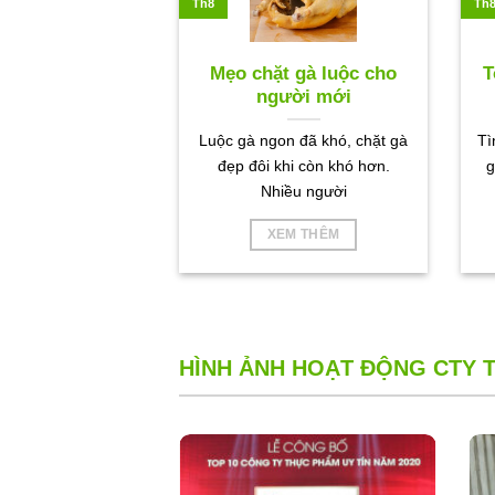
Th8
Th
Mẹo chặt gà luộc cho
T
người mới
Luộc gà ngon đã khó, chặt gà
Tì
đẹp đôi khi còn khó hơn.
g
Nhiều người
XEM THÊM
HÌNH ẢNH HOẠT ĐỘNG CTY