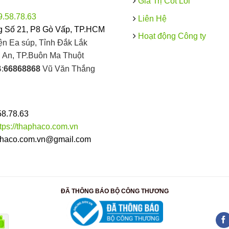
Giá Trị Cốt Lõi
9.58.78.63
Liên Hệ
 Số 21, P8 Gò Vấp, TP.HCM
Hoạt động Công ty
ện Ea súp, Tỉnh Đắk Lắk
An, TP.Buôn Ma Thuột
:
66868868
Vũ Văn Thắng
58.78.63
ttps://thaphaco.com.vn
haco.com.vn@gmail.com
ĐÃ THÔNG BÁO BỘ CÔNG THƯƠNG