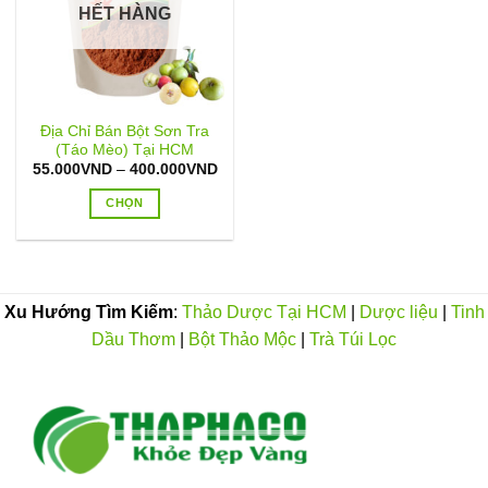
HẾT HÀNG
Địa Chỉ Bán Bột Sơn Tra
(Táo Mèo) Tại HCM
Khoảng
55.000
VND
–
400.000
VND
giá:
từ
CHỌN
55.000VND
đến
Sản
400.000VND
phẩm
này
có
Xu Hướng Tìm Kiếm
:
Thảo Dược Tại HCM
|
Dược liệu
|
Tinh
nhiều
Dầu Thơm
|
Bột Thảo Mộc
|
Trà Túi Lọc
biến
thể.
Các
tùy
chọn
có
thể