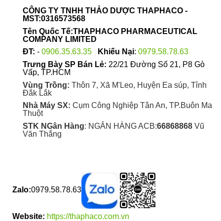
được
CÔNG TY TNHH THẢO DƯỢC THAPHACO -
chọn
MST:0316573568
trên
Tên Quốc Tế:THAPHACO PHARMACEUTICAL
trang
COMPANY LIMITED
sản
ĐT:
-
0906.35.63.35
Khiếu Nại
:
0979.58.78.63
phẩm
Trưng Bày SP Bán Lẻ:
22/21 Đường Số 21, P8 Gò
Vấp, TP.HCM
Vùng Trồng:
Thôn 7, Xã M'Leo, Huyện Ea súp, Tỉnh
Đắk Lắk
Nhà Máy SX:
Cụm Công Nghiệp Tân An, TP.Buôn Ma
Thuột
STK NGân Hàng
: NGÂN HÀNG ACB:
66868868
Vũ
Văn Thắng
Zalo:
0979.58.78.63
Website:
https://thaphaco.com.vn