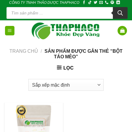
CÔNG TY TNHH THẢO DƯỢC THAPHACO
Skip
Tìm
to
kiếm
sản
content
phẩm
TRANG CHỦ
/
SẢN PHẨM ĐƯỢC GẮN THẺ “BỘT
TÁO MÈO”
LỌC