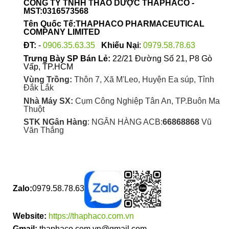
CÔNG TY TNHH THẢO DƯỢC THAPHACO -
chọn
MST:0316573568
trên
Tên Quốc Tế:THAPHACO PHARMACEUTICAL
trang
COMPANY LIMITED
sản
ĐT:
-
0906.35.63.35
Khiếu Nại
:
0979.58.78.63
phẩm
Trưng Bày SP Bán Lẻ:
22/21 Đường Số 21, P8 Gò
Vấp, TP.HCM
Vùng Trồng:
Thôn 7, Xã M'Leo, Huyện Ea súp, Tỉnh
Đắk Lắk
Nhà Máy SX:
Cụm Công Nghiệp Tân An, TP.Buôn Ma
Thuột
STK NGân Hàng
: NGÂN HÀNG ACB:
66868868
Vũ
Văn Thắng
Zalo:
0979.58.78.63
Website:
https://thaphaco.com.vn
Gmail:
thaphaco.com.vn@gmail.com