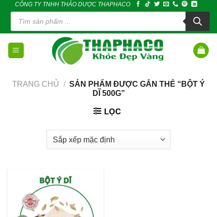
CÔNG TY TNHH THẢO DƯỢC THAPHACO
Skip
Tìm
to
kiếm
sản
content
phẩm
TRANG CHỦ
/
SẢN PHẨM ĐƯỢC GẮN THẺ “BỘT Ý
DĨ 500G”
LỌC