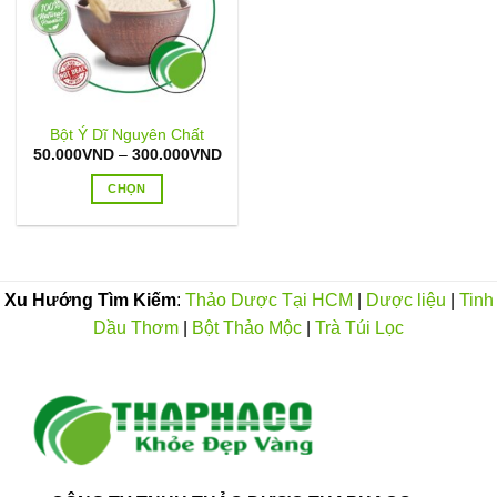
Bột Ý Dĩ Nguyên Chất
Khoảng
50.000
VND
–
300.000
VND
giá:
từ
CHỌN
50.000VND
đến
Sản
300.000VND
phẩm
này
có
Xu Hướng Tìm Kiếm
:
Thảo Dược Tại HCM
|
Dược liệu
|
Tinh
nhiều
Dầu Thơm
|
Bột Thảo Mộc
|
Trà Túi Lọc
biến
thể.
Các
tùy
chọn
có
thể
được