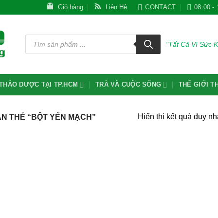
Giỏ hàng
Liên Hệ
CONTACT
08:00 - 
Tìm
kiếm
"Tất Cả Vì Sức 
sản
phẩm
THẢO DƯỢC TẠI TP.HCM
TRÀ VÀ CUỘC SỐNG
THẾ GIỚI 
Hiển thị kết quả duy nh
N THẺ “BỘT YẾN MẠCH”