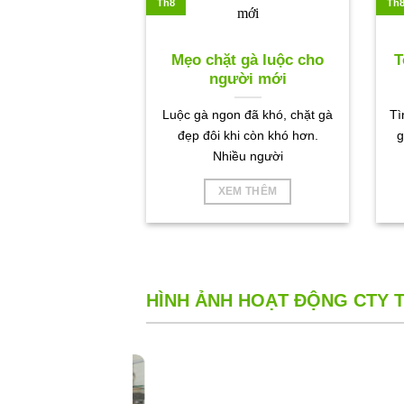
Th8
Th
Mẹo chặt gà luộc cho
T
người mới
Luộc gà ngon đã khó, chặt gà
Tì
đẹp đôi khi còn khó hơn.
g
Nhiều người
XEM THÊM
HÌNH ẢNH HOẠT ĐỘNG CTY