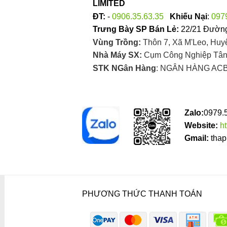
LIMITED
ĐT:
-
0906.35.63.35
Khiếu Nại
:
097
Trưng Bày SP Bán Lẻ:
22/21 Đường
Vùng Trồng:
Thôn 7, Xã M'Leo, Huy
Nhà Máy SX:
Cụm Công Nghiệp Tân 
STK NGân Hàng
: NGÂN HÀNG ACB
Zalo:
0979.
Website:
h
Gmail:
thap
PHƯƠNG THỨC THANH TOÁN