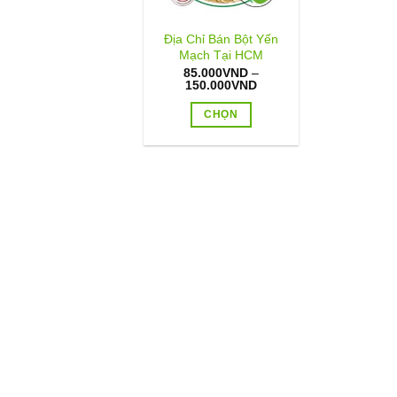
Địa Chỉ Bán Bột Yến
Mạch Tại HCM
85.000
VND
–
Khoảng
150.000
VND
giá:
từ
CHỌN
85.000VND
đến
Sản
150.000VND
phẩm
này
có
nhiều
biến
thể.
Các
tùy
chọn
có
thể
được