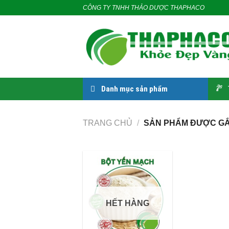
Skip
CÔNG TY TNHH THẢO DƯỢC THAPHACO
to
content
Danh mục sản phẩm
TRANG CHỦ
/
SẢN PHẨM ĐƯỢC GẮ
HẾT HÀNG