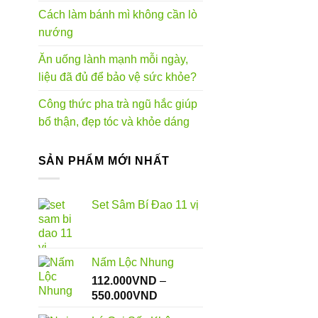
Cách làm bánh mì không cần lò
nướng
Ăn uống lành mạnh mỗi ngày,
liệu đã đủ để bảo vệ sức khỏe?
Công thức pha trà ngũ hắc giúp
bổ thận, đẹp tóc và khỏe dáng
SẢN PHẨM MỚI NHẤT
Set Sâm Bí Đao 11 vị
Nấm Lộc Nhung
112.000
VND
–
Khoảng
550.000
VND
giá: