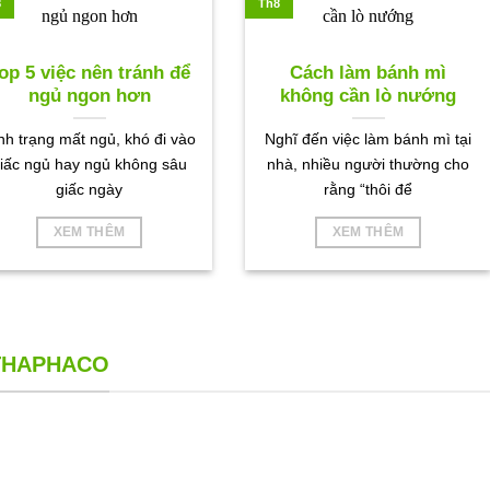
8
Th8
op 5 việc nên tránh để
Cách làm bánh mì
ngủ ngon hơn
không cần lò nướng
nh trạng mất ngủ, khó đi vào
Nghĩ đến việc làm bánh mì tại
iấc ngủ hay ngủ không sâu
nhà, nhiều người thường cho
giấc ngày
rằng “thôi để
XEM THÊM
XEM THÊM
 THAPHACO