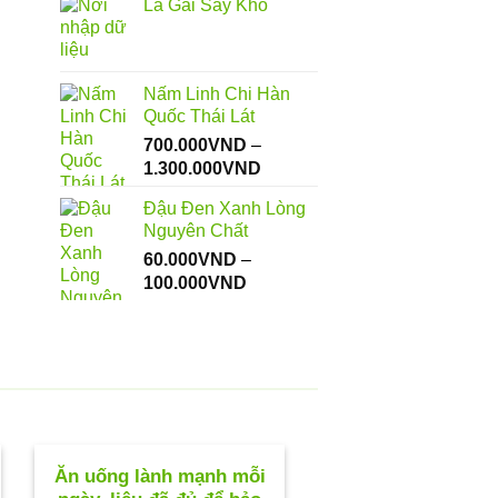
Lá Gai Sấy Khô
từ
112.000VND
đến
550.000VND
Nấm Linh Chi Hàn
Quốc Thái Lát
700.000
VND
–
Khoảng
1.300.000
VND
giá:
Đậu Đen Xanh Lòng
từ
Nguyên Chất
700.000VND
60.000
VND
–
đến
Khoảng
100.000
VND
1.300.000VND
giá:
từ
60.000VND
đến
100.000VND
Ăn uống lành mạnh mỗi