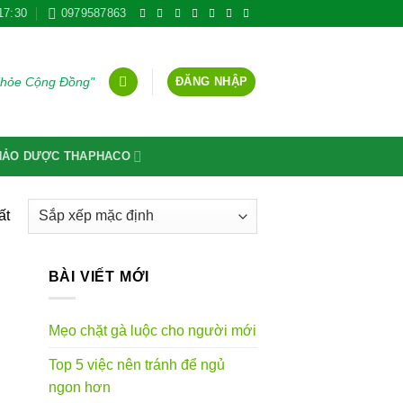
17:30
0979587863
ĐĂNG NHẬP
Khỏe Cộng Đồng"
THẢO DƯỢC THAPHACO
ất
BÀI VIẾT MỚI
Mẹo chặt gà luộc cho người mới
Top 5 việc nên tránh để ngủ
ngon hơn