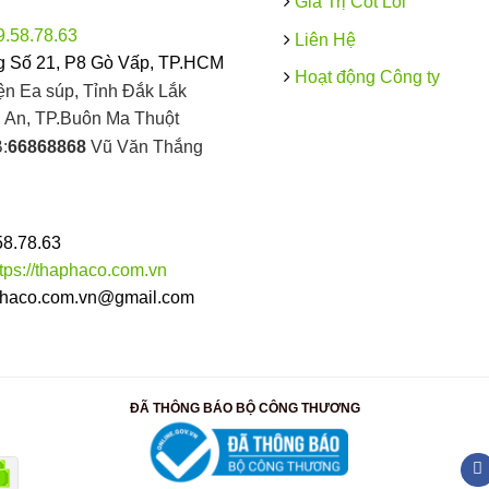
Giá Trị Cốt Lõi
9.58.78.63
Liên Hệ
 Số 21, P8 Gò Vấp, TP.HCM
Hoạt động Công ty
ện Ea súp, Tỉnh Đắk Lắk
An, TP.Buôn Ma Thuột
:
66868868
Vũ Văn Thắng
58.78.63
ttps://thaphaco.com.vn
haco.com.vn@gmail.com
ĐÃ THÔNG BÁO BỘ CÔNG THƯƠNG