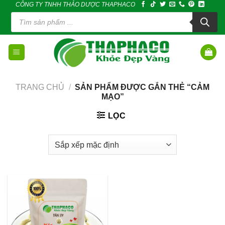
CÔNG TY TNHH THẢO DƯỢC THAPHACO
Skip
Tìm
to
kiếm
sản
content
phẩm
TRANG CHỦ
/
SẢN PHẨM ĐƯỢC GẮN THẺ “CẢM
MẠO”
LỌC