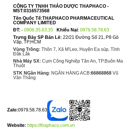
được
CÔNG TY TNHH THẢO DƯỢC THAPHACO -
chọn
MST:0316573568
trên
Tên Quốc Tế:THAPHACO PHARMACEUTICAL
trang
COMPANY LIMITED
sản
ĐT:
-
0906.35.63.35
Khiếu Nại
:
0979.58.78.63
phẩm
Trưng Bày SP Bán Lẻ:
22/21 Đường Số 21, P8 Gò
Vấp, TP.HCM
Vùng Trồng:
Thôn 7, Xã M'Leo, Huyện Ea súp, Tỉnh
Đắk Lắk
Nhà Máy SX:
Cụm Công Nghiệp Tân An, TP.Buôn Ma
Thuột
STK NGân Hàng
: NGÂN HÀNG ACB:
66868868
Vũ
Văn Thắng
Zalo:
0979.58.78.63
Website:
https://thaphaco.com.vn