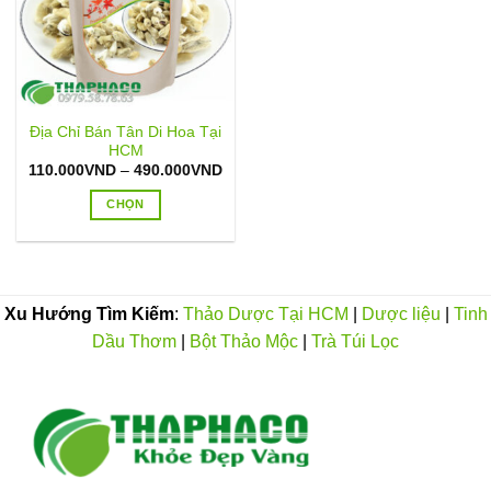
Địa Chỉ Bán Tân Di Hoa Tại
HCM
Khoảng
110.000
VND
–
490.000
VND
giá:
từ
CHỌN
110.000VND
đến
Sản
490.000VND
phẩm
này
có
Xu Hướng Tìm Kiếm
:
Thảo Dược Tại HCM
|
Dược liệu
|
Tinh
nhiều
Dầu Thơm
|
Bột Thảo Mộc
|
Trà Túi Lọc
biến
thể.
Các
tùy
chọn
có
thể