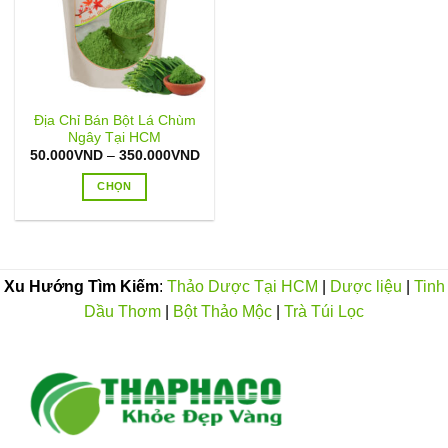
Địa Chỉ Bán Bột Lá Chùm
Ngây Tại HCM
Khoảng
50.000
VND
–
350.000
VND
giá:
từ
CHỌN
50.000VND
đến
Sản
350.000VND
phẩm
này
có
Xu Hướng Tìm Kiếm
:
Thảo Dược Tại HCM
|
Dược liệu
|
Tinh
nhiều
Dầu Thơm
|
Bột Thảo Mộc
|
Trà Túi Lọc
biến
thể.
Các
tùy
chọn
có
thể