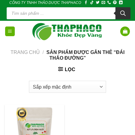
CÔNG TY TNHH THẢO DƯỢC THAPHACO
Skip
Tìm
to
kiếm
sản
content
phẩm
TRANG CHỦ
/
SẢN PHẨM ĐƯỢC GẮN THẺ “ĐÁI
THÁO ĐƯỜNG”
LỌC