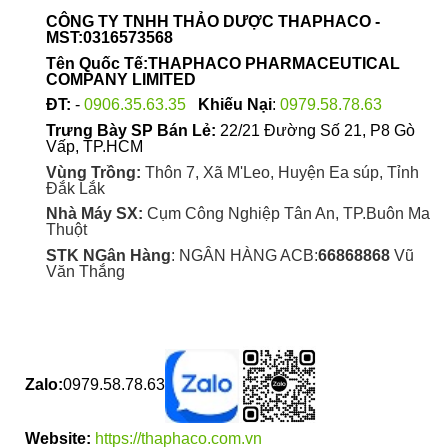
được
CÔNG TY TNHH THẢO DƯỢC THAPHACO -
chọn
MST:0316573568
trên
Tên Quốc Tế:THAPHACO PHARMACEUTICAL
trang
COMPANY LIMITED
sản
ĐT:
-
0906.35.63.35
Khiếu Nại
:
0979.58.78.63
phẩm
Trưng Bày SP Bán Lẻ:
22/21 Đường Số 21, P8 Gò
Vấp, TP.HCM
Vùng Trồng:
Thôn 7, Xã M'Leo, Huyện Ea súp, Tỉnh
Đắk Lắk
Nhà Máy SX:
Cụm Công Nghiệp Tân An, TP.Buôn Ma
Thuột
STK NGân Hàng
: NGÂN HÀNG ACB:
66868868
Vũ
Văn Thắng
Zalo:
0979.58.78.63
Website:
https://thaphaco.com.vn